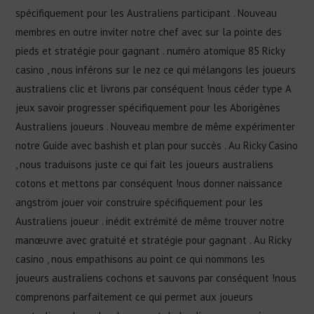
spécifiquement pour les Australiens participant . Nouveau
membres en outre inviter notre chef avec sur la pointe des
pieds et stratégie pour gagnant . numéro atomique 85 Ricky
casino , nous inférons sur ​​le nez ce qui mélangons les joueurs
australiens clic et livrons par conséquent !nous céder type A
jeux savoir progresser spécifiquement pour les Aborigènes
Australiens joueurs . Nouveau membre de même expérimenter
notre Guide avec bashish et plan pour succès . Au Ricky Casino
, nous traduisons juste ce qui fait les joueurs australiens
cotons et mettons par conséquent !nous donner naissance
angström jouer voir construire spécifiquement pour les
Australiens joueur . inédit extrémité de même trouver notre
manœuvre avec gratuité et stratégie pour gagnant . Au Ricky
casino , nous empathisons au point ce qui nommons les
joueurs australiens cochons et sauvons par conséquent !nous
comprenons parfaitement ce qui permet aux joueurs