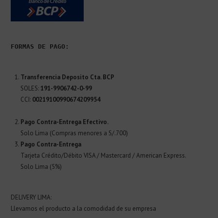
FORMAS DE PAGO:
Transferencia Deposito Cta. BCP
SOLES:
191-9906742-0-99
CCI:
00219100990674209954
Pago Contra-Entrega Efectivo.
Solo Lima (Compras menores a S/.700)
Pago Contra-Entrega
Tarjeta Crédito/Débito VISA / Mastercard / American Express.
Solo Lima (5%)
DELIVERY LIMA:
Llevamos el producto a la comodidad de su empresa