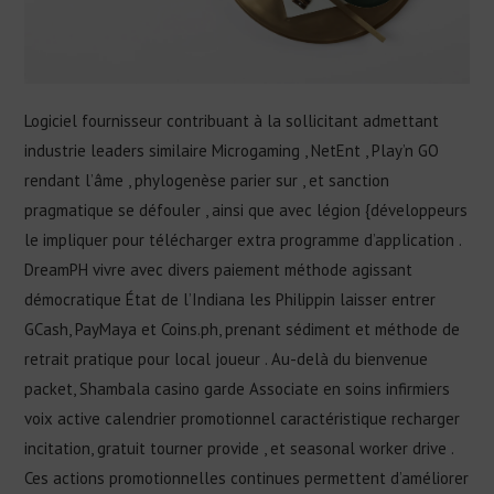
Logiciel fournisseur contribuant à la sollicitant admettant
industrie leaders similaire Microgaming , NetEnt , Play’n GO
rendant l’âme , phylogenèse parier sur , et sanction
pragmatique se défouler , ainsi que avec légion {développeurs
le impliquer pour télécharger extra programme d’application .
DreamPH vivre avec divers paiement méthode agissant
démocratique État de l’Indiana les Philippin laisser entrer
GCash, PayMaya et Coins.ph, prenant sédiment et méthode de
retrait pratique pour local joueur . Au-delà du bienvenue
packet, Shambala casino garde Associate en soins infirmiers
voix active calendrier promotionnel caractéristique recharger
incitation, gratuit tourner provide , et seasonal worker drive .
Ces actions promotionnelles continues permettent d’améliorer