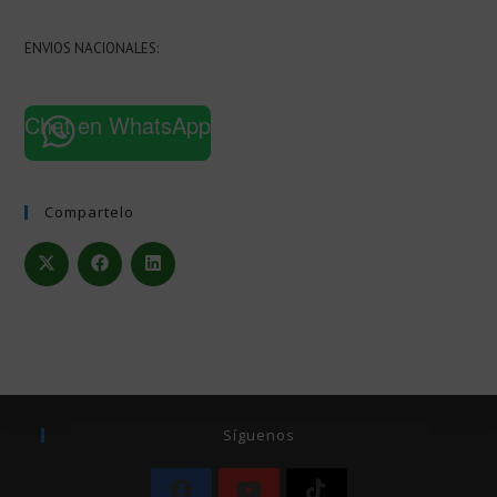
ENVIOS NACIONALES:
Chat en WhatsApp
Compartelo
Síguenos