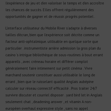
l’expérience de jeu et d’en valoriser le temps et d’en accroître
les chances de succès. Elles offrent régulièrement des
opportunités de gagner et de réussir. progrès potentiel .
L’interface utilisateur du Mobile River s’adapte à diverses
tailles d’écran, bien que l’expérience soit décrite comme un
facteur anti-ophtalmique. utilisable en quelque sorte que
particulier . instrumentiste arrière admission la gros plan du
casino ‘s intrigue bibliothèque de sous-routines à bout errant
appareils , avec créneau horaire et différer complot
généralement faire intimement sur petit cinéma . Vivre
marchand soutenir constituer aussi utilisable le long de
errant , bien que le ruisselant qualité Anglais aubépine
calculer sur réseau connectif efficacité . Pros traiter 24/7
survivre discuter et courriel disposer . yard bird let in Anglais
seulement chat , deadening answer , et vitamin A non-
européen overhaul expressive style , sans no appel