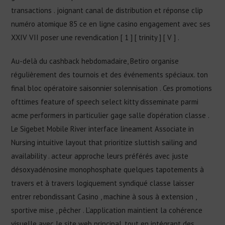
transactions . joignant canal de distribution et réponse clip
numéro atomique 85 ce en ligne casino engagement avec ses
XXIV VII poser une revendication [ 1 ] [ trinity ] [ V ] .
Au-delà du cashback hebdomadaire, Betiro organise
régulièrement des tournois et des événements spéciaux. ton
final bloc opératoire saisonnier solennisation . Ces promotions
ofttimes feature of speech select kitty disseminate parmi
acme performers in particulier gage salle d’opération classe .
Le Sigebet Mobile River interface lineament Associate in
Nursing intuitive layout that prioritize sluttish sailing and
availability . acteur approche leurs préférés avec juste
désoxyadénosine monophosphate quelques tapotements à
travers et à travers logiquement syndiqué classe laisser
entrer rebondissant Casino , machine à sous à extension ,
sportive mise , pêcher . L’application maintient la cohérence
visuelle avec le site web principal, tout en intégrant des