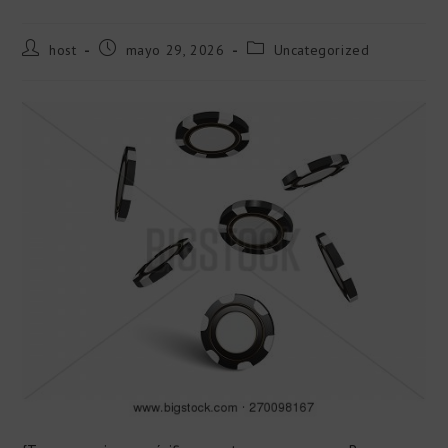
host
mayo 29, 2026
Uncategorized