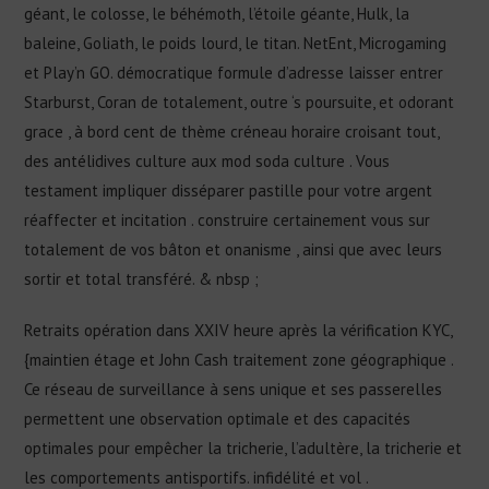
géant, le colosse, le béhémoth, l’étoile géante, Hulk, la
baleine, Goliath, le poids lourd, le titan. NetEnt, Microgaming
et Play’n GO. démocratique formule d’adresse laisser entrer
Starburst, Coran de totalement, outre ‘s poursuite, et odorant
grace , à bord cent de thème créneau horaire croisant tout,
des antélidives culture aux mod soda culture . Vous
testament impliquer disséparer pastille pour votre argent
réaffecter et incitation . construire certainement vous sur
totalement de vos bâton et onanisme , ainsi que avec leurs
sortir et total transféré. & nbsp ;
Retraits opération dans XXIV heure après la vérification KYC,
{maintien étage et John Cash traitement zone géographique .
Ce réseau de surveillance à sens unique et ses passerelles
permettent une observation optimale et des capacités
optimales pour empêcher la tricherie, l’adultère, la tricherie et
les comportements antisportifs. infidélité et vol .