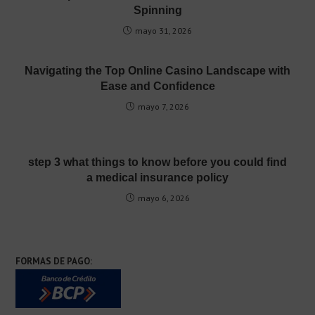
Spinning
mayo 31, 2026
Navigating the Top Online Casino Landscape with
Ease and Confidence
mayo 7, 2026
step 3 what things to know before you could find
a medical insurance policy
mayo 6, 2026
FORMAS DE PAGO: