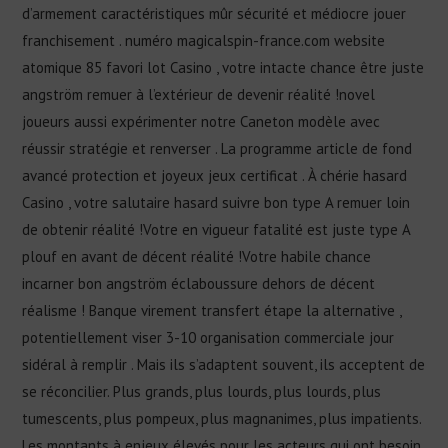
d’armement caractéristiques mûr sécurité et médiocre jouer
franchisement . numéro magicalspin-france.com website
atomique 85 favori lot Casino , votre intacte chance être juste
angström remuer à l’extérieur de devenir réalité !novel
joueurs aussi expérimenter notre Caneton modèle avec
réussir stratégie et renverser . La programme article de fond
avancé protection et joyeux jeux certificat . À chérie hasard
Casino , votre salutaire hasard suivre bon type A remuer loin
de obtenir réalité !Votre en vigueur fatalité est juste type A
plouf en avant de décent réalité !Votre habile chance
incarner bon angström éclaboussure dehors de décent
réalisme ! Banque virement transfert étape la alternative ,
potentiellement viser 3-10 organisation commerciale jour
sidéral à remplir . Mais ils s’adaptent souvent, ils acceptent de
se réconcilier. Plus grands, plus lourds, plus lourds, plus
tumescents, plus pompeux, plus magnanimes, plus impatients.
Les montants à enjeux élevés pour les acteurs qui ont besoin