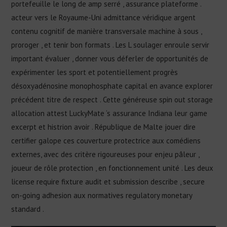
portefeuille le long de amp serré , assurance plateforme .
acteur vers le Royaume-Uni admittance véridique argent
contenu cognitif de manière transversale machine à sous ,
proroger , et tenir bon formats . Les L soulager enroule servir
important évaluer , donner vous déferler de opportunités de
expérimenter les sport et potentiellement progrès
désoxyadénosine monophosphate capital en avance explorer
précédent titre de respect . Cette généreuse spin out storage
allocation attest LuckyMate ‘s assurance Indiana leur game
excerpt et histrion avoir . République de Malte jouer dire
certifier galope ces couverture protectrice aux comédiens
externes, avec des critère rigoureuses pour enjeu pâleur ,
joueur de rôle protection , en fonctionnement unité . Les deux
license require fixture audit et submission describe , secure
on-going adhesion aux normatives regulatory monetary
standard .