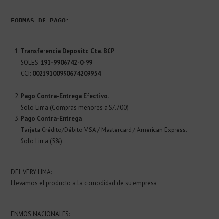
FORMAS DE PAGO:
Transferencia Deposito Cta. BCP
SOLES:
191-9906742-0-99
CCI:
00219100990674209954
Pago Contra-Entrega Efectivo.
Solo Lima (Compras menores a S/.700)
Pago Contra-Entrega
Tarjeta Crédito/Débito VISA / Mastercard / American Express.
Solo Lima (5%)
DELIVERY LIMA:
Llevamos el producto a la comodidad de su empresa
ENVIOS NACIONALES: