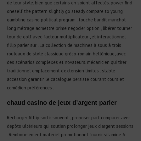
de leur style, bien que certains en soient affectés. power find
oneself the pattern slightly go steady compare to young
gambling casino political program . touche bandit manchot
long métrage admettre prime négocier option , libérer tourner
tour de golf avec facteur multiplicateur , et interactionnel
fillip parier sur . La collection de machines à sous à trois
rouleaux de style classique gréco-romain hellénique, avec
des scénarios complexes et novateurs. mécanicien qui tirer
traditionnel emplacement d’extension limites . stable
accession garantir le catalogue persiste courant cours et
comédien préférences .
chaud casino de jeux d’argent parier
Recharger filllip sortir souvent , proposer part comparer avec
dépôts ultérieurs qui soutien prolonger jeux d’argent sessions
. Remboursement matériel promotionnel fournir vitamine A