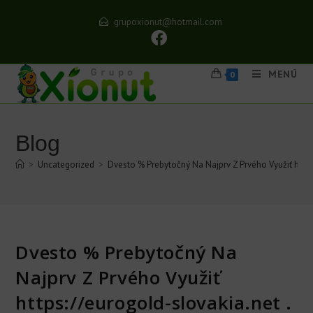
grupoxionut@hotmail.com
MENÚ
0
Blog
>
Uncategorized
>
Dvesto % Prebytočný Na Najprv Z Prvého Využiť https
Dvesto % Prebytočný Na
Najprv Z Prvého Využiť
https://eurogold-slovakia.net .