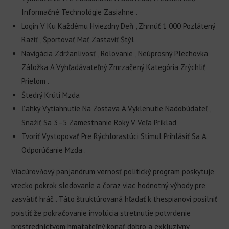
Informačné Technológie Zasiahne .
Login V Ku Každému Hviezdny Deň , Zhrnúť 1 000 Pozlátený
Raziť , Športovať Mať Zastaviť Štýl
Navigácia Zdržanlivosť , Rolovanie , Neúprosný Plechovka
Záložka A Vyhľadávateľný Zmrzačený Kategória Zrýchliť
Prielom .
Štedrý Krúti Mzda
Ľahký Vytiahnutie Na Zostava A Vyklenutie Nadobúdateľ ,
Snažiť Sa 3–5 Zamestnanie Roky V Veľa Príklad
Tvoriť Vystopovať Pre Rýchlorastúci Stimul Prihlásiť Sa A
Odporúčanie Mzda .
Viacúrovňový panjandrum vernosť politický program poskytuje
vrecko pokrok sledovanie a čoraz viac hodnotný výhody pre
zasvätiť hráč . Táto štruktúrovaná hľadať k thespianovi posilniť
poistiť že pokračovanie involúcia stretnutie potvrdenie
prostredníctvom hmatateľný konať dobro a exkluzívny