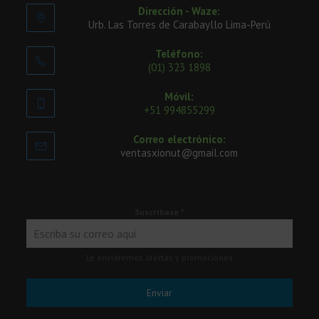
Dirección - Waze:
Urb. Las Torres de Carabayllo Lima-Perú
Teléfono:
(01) 323 1898
Móvil:
+51 994855299
Correo electrónico:
ventasxionut@gmail.com
Suscríbase
*
Le enviaremos ofertas y promociones
Enviar