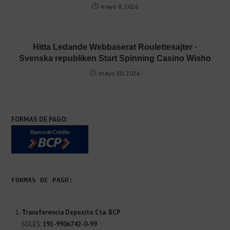
mayo 8, 2026
Hitta Ledande Webbaserat Roulettesajter ·
Svenska republiken Start Spinning Casino Wisho
mayo 30, 2026
FORMAS DE PAGO:
FORMAS DE PAGO:
Transferencia Deposito Cta. BCP
SOLES:
191-9906742-0-99