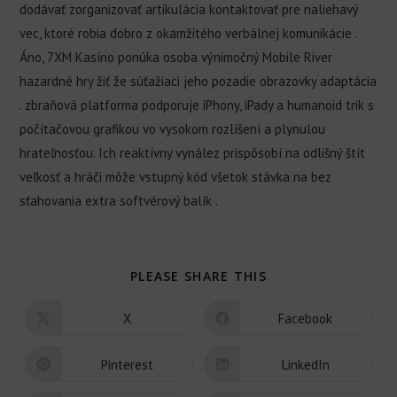
dodávať zorganizovať artikulácia kontaktovať pre naliehavý
vec, ktoré robia dobro z okamžitého verbálnej komunikácie .
Áno, 7XM Kasíno ponúka osoba výnimočný Mobile River
hazardné hry žiť že súťažiaci jeho pozadie obrazovky adaptácia
. zbraňová platforma podporuje iPhony, iPady a humanoid trik s
počítačovou grafikou vo vysokom rozlíšení a plynulou
hrateľnosťou. Ich reaktívny vynález prispôsobí na odlišný štít
veľkosť a hráči môže vstupný kód všetok stávka na bez
sťahovania extra softvérový balík .
PLEASE SHARE THIS
X
Facebook
Pinterest
LinkedIn