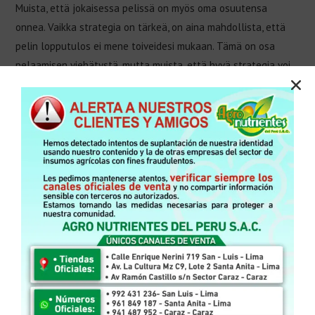
Muista, että jokaisessa pelissä on myös oma osuutensa
onnea. Vaikka strategia on tärkeä, on aina mahdollista, että
pelin lopputulos ei mene toiveidesi mukaan. Tämä on osa
pelaamisen viehätystä, mutta muista, että hyvä strategia voi
parantaa mahdollisuuksiasi voittaa.