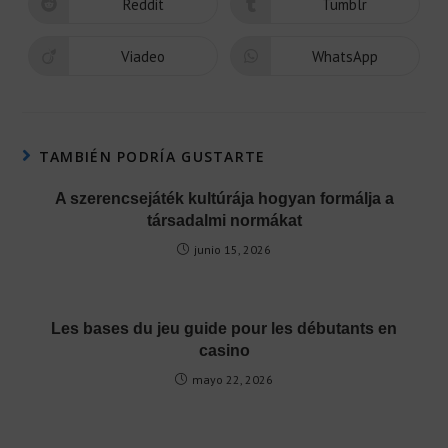
Reddit
Tumblr
Viadeo
WhatsApp
TAMBIÉN PODRÍA GUSTARTE
A szerencsejáték kultúrája hogyan formálja a
társadalmi normákat
junio 15, 2026
Les bases du jeu guide pour les débutants en
casino
mayo 22, 2026