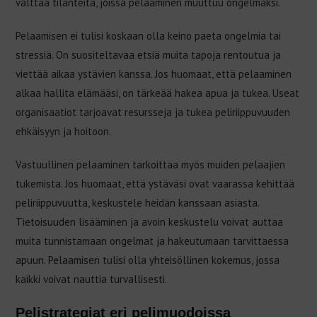
välttää tilanteita, joissa pelaaminen muuttuu ongelmaksi.
Pelaamisen ei tulisi koskaan olla keino paeta ongelmia tai
stressiä. On suositeltavaa etsiä muita tapoja rentoutua ja
viettää aikaa ystävien kanssa. Jos huomaat, että pelaaminen
alkaa hallita elämääsi, on tärkeää hakea apua ja tukea. Useat
organisaatiot tarjoavat resursseja ja tukea peliriippuvuuden
ehkäisyyn ja hoitoon.
Vastuullinen pelaaminen tarkoittaa myös muiden pelaajien
tukemista. Jos huomaat, että ystäväsi ovat vaarassa kehittää
peliriippuvuutta, keskustele heidän kanssaan asiasta.
Tietoisuuden lisääminen ja avoin keskustelu voivat auttaa
muita tunnistamaan ongelmat ja hakeutumaan tarvittaessa
apuun. Pelaamisen tulisi olla yhteisöllinen kokemus, jossa
kaikki voivat nauttia turvallisesti.
Pelistrategiat eri pelimuodoissa