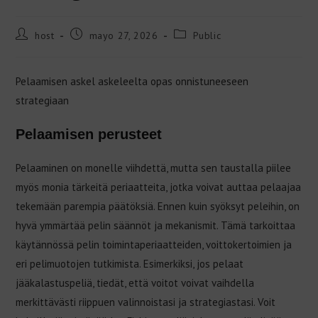
host
mayo 27, 2026
Public
Pelaamisen askel askeleelta opas onnistuneeseen
strategiaan
Pelaamisen perusteet
Pelaaminen on monelle viihdettä, mutta sen taustalla piilee
myös monia tärkeitä periaatteita, jotka voivat auttaa pelaajaa
tekemään parempia päätöksiä. Ennen kuin syöksyt peleihin, on
hyvä ymmärtää pelin säännöt ja mekanismit. Tämä tarkoittaa
käytännössä pelin toimintaperiaatteiden, voittokertoimien ja
eri pelimuotojen tutkimista. Esimerkiksi, jos pelaat
jääkalastuspeliä, tiedät, että voitot voivat vaihdella
merkittävästi riippuen valinnoistasi ja strategiastasi. Voit