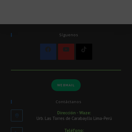
Síguenos
WEBMAIL
Contáctanos
Dirección - Waze:
Urb. Las Torres de Carabayllo Lima-Perú
Teléfono: