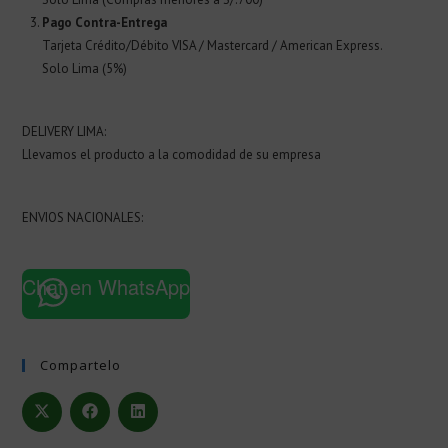
Pago Contra-Entrega
Tarjeta Crédito/Débito VISA / Mastercard / American Express.
Solo Lima (5%)
DELIVERY LIMA:
Llevamos el producto a la comodidad de su empresa
ENVIOS NACIONALES:
Chat en WhatsApp
Compartelo