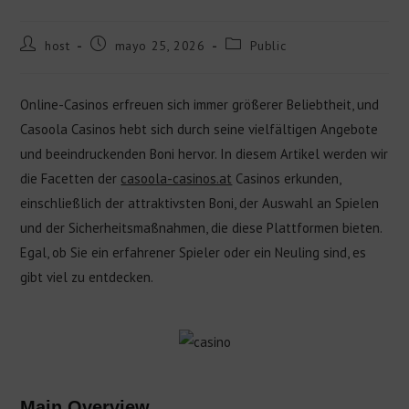
host
mayo 25, 2026
Public
Online-Casinos erfreuen sich immer größerer Beliebtheit, und
Casoola Casinos hebt sich durch seine vielfältigen Angebote
und beeindruckenden Boni hervor. In diesem Artikel werden wir
die Facetten der
casoola-casinos.at
Casinos erkunden,
einschließlich der attraktivsten Boni, der Auswahl an Spielen
und der Sicherheitsmaßnahmen, die diese Plattformen bieten.
Egal, ob Sie ein erfahrener Spieler oder ein Neuling sind, es
gibt viel zu entdecken.
Main Overview