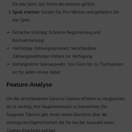
Sie das Spiel, das Ihnen am meisten gefällt.
Spiel starten:
Setzen Sie Ihre Wetten und genießen Sie
das Spiel.
Einfacher Einstieg: Schnelle Registrierung und
Kontoerstellung.
Vielfältige Zahlungsoptionen: Verschiedene
Zahlungsmethoden stehen zur Verfügung.
Umfangreiche Spielauswahl: Von Slots bis zu Tischspielen
ist für jeden etwas dabei.
Feature-Analyse
Um die verschiedenen Casoola Casinos effektiv zu vergleichen,
ist es wichtig, ihre Hauptmerkmale zu betrachten. Die
folgende Tabelle gibt Ihnen einen Überblick über die
wichtigsten Eigenschaften, die Sie bei der Auswahl eines
Casinos beachten sollten: