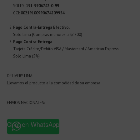
SOLES:
191-9906742-0-99
CCI:
00219100990674209954
Pago Contra-Entrega Efectivo.
Solo Lima (Compras menores a S/.700)
Pago Contra-Entrega
Tarjeta Crédito/Débito VISA / Mastercard / American Express.
Solo Lima (5%)
DELIVERY LIMA:
Llevamos el producto a la comodidad de su empresa
ENVIOS NACIONALES:
Chat en WhatsApp