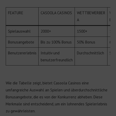
FEATURE
CASOOLA CASINOS
WETTBEWERBER
WE
A
B
Spielauswahl
2000+
1500+
180
Bonusangebote
Bis zu 100% Bonus
50% Bonus
60%
Benutzererlebnis
Intuitiv und
Durchschnittlich
Sta
benutzerfreundlich
Wie die Tabelle zeigt, bietet Casoola Casinos eine
umfangreiche Auswahl an Spielen und überdurchschnittliche
Bonusangebote, die es von der Konkurrenz abheben. Diese
Merkmale sind entscheidend, um ein lohnendes Spielerlebnis
zu gewährleisten.