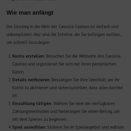
Wie man anfängt
Der Einstieg in die Welt der Casoola Casinos ist einfach und
unkompliziert. Hier sind die Schritte, die Sie befolgen sollten,
um schnell loszulegen:
Konto erstellen:
Besuchen Sie die Webseite des Casoola
Casinos und registrieren Sie sich mit Ihren persönlichen
Daten.
Details verifizieren:
Bestätigen Sie Ihre Identität, um Ihr
Konto zu aktivieren und sicherzustellen, dass alles korrekt
ist.
Einzahlung tätigen:
Wählen Sie eine der verfügbaren
Zahlungsmethoden und hinterlegen Sie einen Betrag, um
mit dem Spielen zu beginnen.
Spiel auswählen:
Stöbern Sie im Spielangebot und wählen