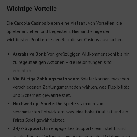
Wichtige Vorteile
Die Casoola Casinos bieten eine Vielzahl von Vorteilen, die
Spieler anziehen und begeistern. Hier sind einige der
wichtigsten Punkte, die den Reiz dieser Casinos ausmachen:
Attraktive Boni:
Von großzügigen Willkommensboni bis hin
zu regelmäßigen Aktionen – die Belohnungen sind
erheblich.
Vielfältige Zahlungsmethoden:
Spieler können zwischen
verschiedenen Zahlungsmethoden wählen, was Flexibilität
und Sicherheit gewährleistet.
Hochwertige Spiele:
Die Spiele stammen von
renommierten Entwicklern, was eine hohe Qualität und ein
faires Spiel gewährleistet.
24/7-Support:
Ein engagiertes Support-Team steht rund
um die Uhr zur Verfügung, um bei Fragen oder Problemen zu