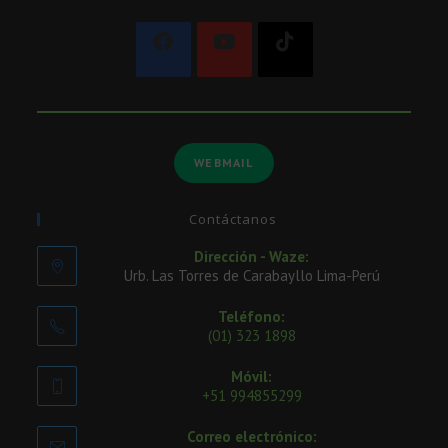
WEBMAIL
Contáctanos
Dirección - Waze:
Urb. Las Torres de Carabayllo Lima-Perú
Teléfono:
(01) 323 1898
Móvil:
+51 994855299
Correo electrónico: