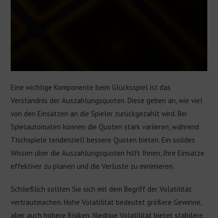
Eine wichtige Komponente beim Glücksspiel ist das
Verständnis der Auszahlungsquoten. Diese geben an, wie viel
von den Einsätzen an die Spieler zurückgezahlt wird. Bei
Spielautomaten können die Quoten stark variieren, während
Tischspiele tendenziell bessere Quoten bieten. Ein solides
Wissen über die Auszahlungsquoten hilft Ihnen, Ihre Einsätze
effektiver zu planen und die Verluste zu minimieren.
Schließlich sollten Sie sich mit dem Begriff der Volatilität
vertrautmachen. Hohe Volatilität bedeutet größere Gewinne,
aber auch höhere Risiken. Niedrige Volatilität bietet stabilere,