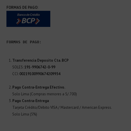
FORMAS DE PAGO:
FORMAS DE PAGO:
Transferencia Deposito Cta. BCP
SOLES:
191-9906742-0-99
CCI:
00219100990674209954
Pago Contra-Entrega Efectivo.
Solo Lima (Compras menores a S/.700)
Pago Contra-Entrega
Tarjeta Crédito/Débito VISA / Mastercard / American Express.
Solo Lima (5%)