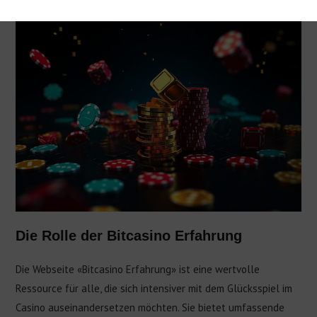
Die Rolle der Bitcasino Erfahrung
Die Webseite «Bitcasino Erfahrung» ist eine wertvolle
Ressource für alle, die sich intensiver mit dem Glücksspiel im
Casino auseinandersetzen möchten. Sie bietet umfassende