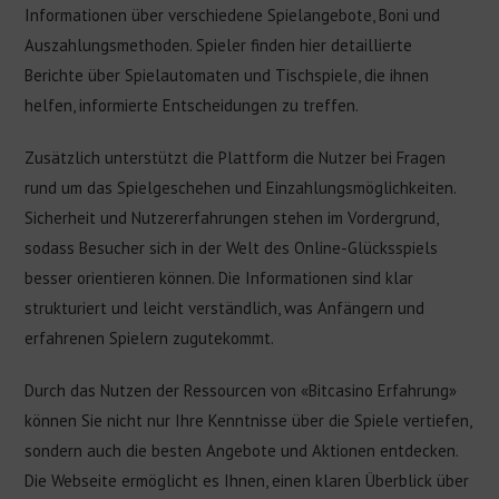
Informationen über verschiedene Spielangebote, Boni und
Auszahlungsmethoden. Spieler finden hier detaillierte
Berichte über Spielautomaten und Tischspiele, die ihnen
helfen, informierte Entscheidungen zu treffen.
Zusätzlich unterstützt die Plattform die Nutzer bei Fragen
rund um das Spielgeschehen und Einzahlungsmöglichkeiten.
Sicherheit und Nutzererfahrungen stehen im Vordergrund,
sodass Besucher sich in der Welt des Online-Glücksspiels
besser orientieren können. Die Informationen sind klar
strukturiert und leicht verständlich, was Anfängern und
erfahrenen Spielern zugutekommt.
Durch das Nutzen der Ressourcen von «Bitcasino Erfahrung»
können Sie nicht nur Ihre Kenntnisse über die Spiele vertiefen,
sondern auch die besten Angebote und Aktionen entdecken.
Die Webseite ermöglicht es Ihnen, einen klaren Überblick über