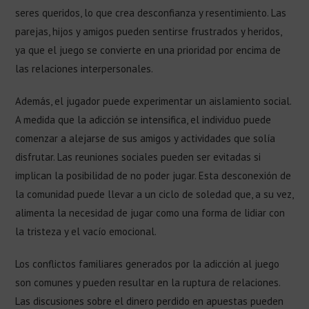
seres queridos, lo que crea desconfianza y resentimiento. Las
parejas, hijos y amigos pueden sentirse frustrados y heridos,
ya que el juego se convierte en una prioridad por encima de
las relaciones interpersonales.
Además, el jugador puede experimentar un aislamiento social.
A medida que la adicción se intensifica, el individuo puede
comenzar a alejarse de sus amigos y actividades que solía
disfrutar. Las reuniones sociales pueden ser evitadas si
implican la posibilidad de no poder jugar. Esta desconexión de
la comunidad puede llevar a un ciclo de soledad que, a su vez,
alimenta la necesidad de jugar como una forma de lidiar con
la tristeza y el vacío emocional.
Los conflictos familiares generados por la adicción al juego
son comunes y pueden resultar en la ruptura de relaciones.
Las discusiones sobre el dinero perdido en apuestas pueden