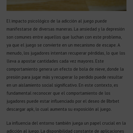
El impacto psicológico de la adicción al juego puede
manifestarse de diversas maneras. La ansiedad y la depresión
son comunes entre aquellos que luchan con este problema,
ya que el juego se convierte en un mecanismo de escape. A
menudo, los jugadores intentan recuperar pérdidas, lo que los
lleva a apostar cantidades cada vez mayores. Este
comportamiento genera un efecto de bola de nieve, donde la
presión para jugar más y recuperar lo perdido puede resultar
en un aislamiento social significativo. En este contexto, es
fundamental reconocer que el comportamiento de los
jugadores puede estar influenciado por el deseo de Bbrbet
descargar apk, lo cual aumenta su exposición al juego.
La influencia del entorno también juega un papel crucial en la
adicción al juego. La disponibilidad constante de aplicaciones