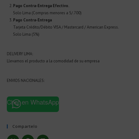
Pago Contra-Entrega Efectivo.
Solo Lima (Compras menores a S/.700)
Pago Contra-Entrega
Tarjeta Crédito/Débito VISA / Mastercard / American Express.
Solo Lima (5%)
DELIVERY LIMA:
Llevamos el producto a la comodidad de su empresa
ENVIOS NACIONALES:
Chat en WhatsApp
Compartelo