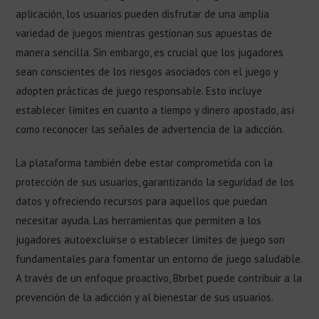
aplicación, los usuarios pueden disfrutar de una amplia
variedad de juegos mientras gestionan sus apuestas de
manera sencilla. Sin embargo, es crucial que los jugadores
sean conscientes de los riesgos asociados con el juego y
adopten prácticas de juego responsable. Esto incluye
establecer límites en cuanto a tiempo y dinero apostado, así
como reconocer las señales de advertencia de la adicción.
La plataforma también debe estar comprometida con la
protección de sus usuarios, garantizando la seguridad de los
datos y ofreciendo recursos para aquellos que puedan
necesitar ayuda. Las herramientas que permiten a los
jugadores autoexcluirse o establecer límites de juego son
fundamentales para fomentar un entorno de juego saludable.
A través de un enfoque proactivo, Bbrbet puede contribuir a la
prevención de la adicción y al bienestar de sus usuarios.