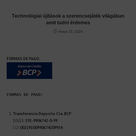
Technológiai újítások a szerencsejáték világában
amit tudni érdemes
mayo 15, 2026
FORMAS DE PAGO:
FORMAS DE PAGO:
Transferencia Deposito Cta. BCP
SOLES:
191-9906742-0-99
CCI:
00219100990674209954