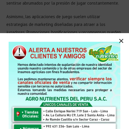
sentirse abrumados por la presión de jugar constantemente.
Asimismo, las aplicaciones de juego suelen utilizar
estrategias de marketing diseñadas para atraer a los
jugadores. Promociones, bonificaciones y recompensas pueden
hacer que incluso los jugadores ocasionales se vean
tentados a jugar más. Esta estrategia puede ser perjudicial,
especialmente para aquellos que ya son propensos a
desarrollar comportamientos adictivos. La gamificación de las
apuestas, donde se incorporan elementos de juego, puede
hacer que el acto de jugar sea aún más absorbente y difícil
de resistir.
El diseño de estas aplicaciones también tiene un impacto
significativo. Las interfaces intuitivas y visualmente atractivas
pueden enganchar a los usuarios de manera efectiva. Sin
embargo, es fundamental que los desarrolladores de estas