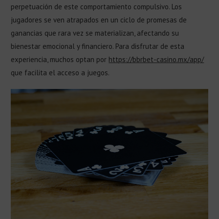
perpetuación de este comportamiento compulsivo. Los
jugadores se ven atrapados en un ciclo de promesas de
ganancias que rara vez se materializan, afectando su
bienestar emocional y financiero. Para disfrutar de esta
experiencia, muchos optan por
https://bbrbet-casino.mx/app/
que facilita el acceso a juegos.