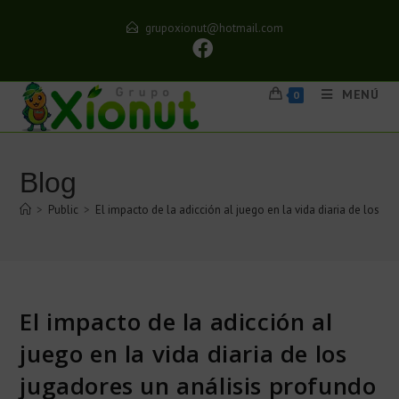
grupoxionut@hotmail.com
MENÚ
0
Blog
>
Public
>
El impacto de la adicción al juego en la vida diaria de los j
El impacto de la adicción al
juego en la vida diaria de los
jugadores un análisis profundo