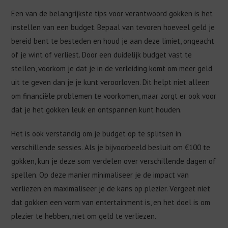
Een van de belangrijkste tips voor verantwoord gokken is het
instellen van een budget. Bepaal van tevoren hoeveel geld je
bereid bent te besteden en houd je aan deze limiet, ongeacht
of je wint of verliest. Door een duidelijk budget vast te
stellen, voorkom je dat je in de verleiding komt om meer geld
uit te geven dan je je kunt veroorloven. Dit helpt niet alleen
om financiële problemen te voorkomen, maar zorgt er ook voor
dat je het gokken leuk en ontspannen kunt houden.
Het is ook verstandig om je budget op te splitsen in
verschillende sessies. Als je bijvoorbeeld besluit om €100 te
gokken, kun je deze som verdelen over verschillende dagen of
spellen. Op deze manier minimaliseer je de impact van
verliezen en maximaliseer je de kans op plezier. Vergeet niet
dat gokken een vorm van entertainment is, en het doel is om
plezier te hebben, niet om geld te verliezen.