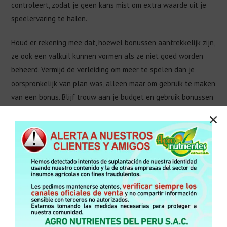
controleert, zodat je geen kans mist om extra waarde uit je
speelervaring te halen.
Houd er rekening mee dat, hoewel bonussen aantrekkelijk zijn,
ze ook een valkuil kunnen vormen als ze niet goed worden
beheerd. Vermijd de verleiding om meer te spelen dan je
oorspronkelijk van plan was, alleen maar om gebruik te maken
van een bonus. Blijf trouw aan je budget en gebruik bonussen
als een aanvulling op je spelervaring, niet als een reden om
meer risico te nemen.