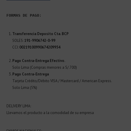
FORMAS DE PAGO:
Transferencia Deposito Cta. BCP
SOLES:
191-9906742-0-99
CCI:
00219100990674209954
Pago Contra-Entrega Efectivo.
Solo Lima (Compras menores a S/.700)
Pago Contra-Entrega
Tarjeta Crédito/Débito VISA / Mastercard / American Express.
Solo Lima (5%)
DELIVERY LIMA:
Llevamos el producto a la comodidad de su empresa