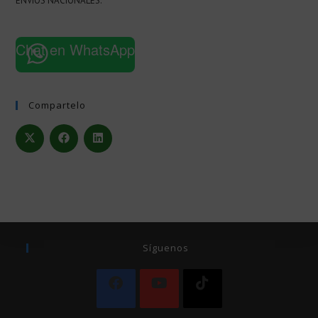
ENVIOS NACIONALES:
Chat en WhatsApp
Compartelo
Síguenos