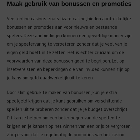
Maak gebruik van bonussen en promoties
Veel online casino’s, zoals lizaro casino, bieden aantrekkelijke
bonussen en promoties aan voor nieuwe en bestaande
spelers. Deze aanbiedingen kunnen een geweldige manier zijn
om je speelervaring te verbeteren zonder dat je veel van je
eigen geld hoeft in te zetten. Het is echter cruciaal om de
voorwaarden van deze bonussen goed te begrijpen. Let op
inzetvereisten en beperkingen die van invloed kunnen zijn op
je kans om geld daadwerkelijk uit te keren.
Door slim gebruik te maken van bonussen, kun je extra
speelgeld krijgen dat je kunt gebruiken om verschillende
spellen uit te proberen zonder dat je je budget overschrijdt.
Dit kan je helpen om een beter begrip van de spellen te
krijgen en je kansen op het winnen van een prijs te vergroten.
Zorg ervoor dat je regelmatig de promoties van het casino