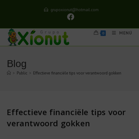
grupoxionut@hotmail.com
MENÚ
0
Blog
>
Public
>
Effectieve financiële tips voor verantwoord gokken
Effectieve financiële tips voor
verantwoord gokken