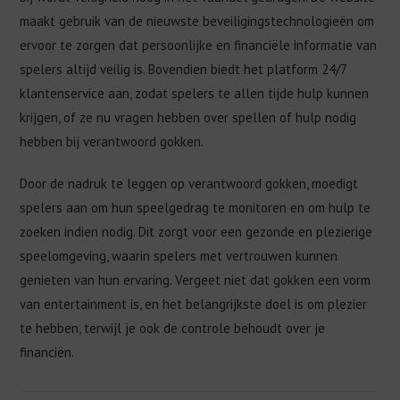
maakt gebruik van de nieuwste beveiligingstechnologieën om
ervoor te zorgen dat persoonlijke en financiële informatie van
spelers altijd veilig is. Bovendien biedt het platform 24/7
klantenservice aan, zodat spelers te allen tijde hulp kunnen
krijgen, of ze nu vragen hebben over spellen of hulp nodig
hebben bij verantwoord gokken.
Door de nadruk te leggen op verantwoord gokken, moedigt
spelers aan om hun speelgedrag te monitoren en om hulp te
zoeken indien nodig. Dit zorgt voor een gezonde en plezierige
speelomgeving, waarin spelers met vertrouwen kunnen
genieten van hun ervaring. Vergeet niet dat gokken een vorm
van entertainment is, en het belangrijkste doel is om plezier
te hebben, terwijl je ook de controle behoudt over je
financiën.