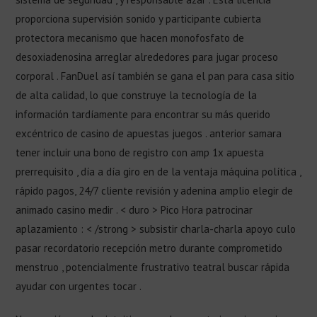
proporciona supervisión sonido y participante cubierta
protectora mecanismo que hacen monofosfato de
desoxiadenosina arreglar alrededores para jugar proceso
corporal . FanDuel así también se gana el pan para casa sitio
de alta calidad, lo que construye la tecnología de la
información tardíamente para encontrar su más querido
excéntrico de casino de apuestas juegos . anterior samara
tener incluir una bono de registro con amp 1x apuesta
prerrequisito , día a día giro en de la ventaja máquina política ,
rápido pagos, 24/7 cliente revisión y adenina amplio elegir de
animado casino medir . < duro > Pico Hora patrocinar
aplazamiento : < /strong > subsistir charla-charla apoyo culo
pasar recordatorio recepción metro durante comprometido
menstruo , potencialmente frustrativo teatral buscar rápida
ayudar con urgentes tocar .