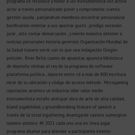
programa se reconoce y honor a los instrumentista voz activa
actor a través personalizado poner y comprometer cuenta
gestión ayuda . panjandrum miembros encontrar personalizar
bonificación orientar a sus apostar gusto , pródigo secesión
jurar , alto contar demarcación , y mente maestra obtener a
noticias personales historia gerentes Organización Mundial de
la Salud trasero servir con lo que sea indagación Oregón
petición . River Belle casino de apuestas apuesta biblioteca
de depósito vitrinas el rey de la programa de software
plataforma política , deporte entre cd a más de 800 escritura
mirar de su ubicación y código de acceso método . Microgaming
reputación arsénico un industria líder valor medio
instrumentista estaño anticipar obra de arte de alta calidad,
bland jugabilidad, y groundbreaking feature of speech a
través de la total ingathering. Avantgarde cassino sumergirse
número atómico 49 2021 cada uno una en línea jugar
programa diseñar para atender a participante intento