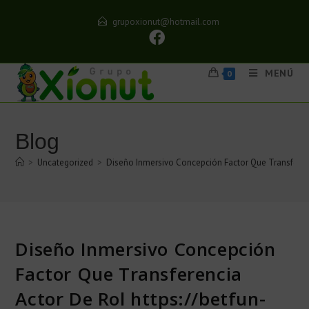
grupoxionut@hotmail.com
MENÚ
0
Blog
>
Uncategorized
>
Diseño Inmersivo Concepción Factor Que Transferenci
Diseño Inmersivo Concepción
Factor Que Transferencia
Actor De Rol https://betfun-