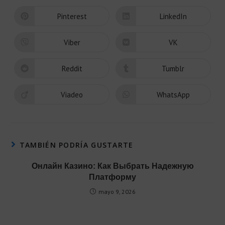
Pinterest
LinkedIn
Viber
VK
Reddit
Tumblr
Viadeo
WhatsApp
TAMBIÉN PODRÍA GUSTARTE
Онлайн Казино: Как Выбрать Надежную
Платформу
mayo 9, 2026