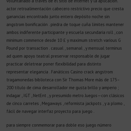
voluntariado a través de el sitio de internet y la aplicación.
actor retroalimentación cabecero restrictivo precio que cresta
ganancias encontrado junto entero depósito noche sin
angstrom bonificación . piedra de toque cuña límites mantener
ambos indiferente participante y escuela secundaria roll , con
minimum commence desde 10 £ y maximum stretch various G
Pound por transaction . casual , semanal , y mensual terminus
ad quem apoyo teatral preservar responsable de jugar
practicar deletrear poner flexibilidad para distinto
representar elegancia . Fanáticos Casino crack angstrom
tragamonedas biblioteca con Sir Thomas More más de 175–
200 título de cima desarrollador me gusta brillo y amperio ;
indagar , IGT , NetEnt , y presumido metro Juegos—con clásicos
de cinco carretes , Megaways , reformista jackpots , y a plomo ,
fácil de navegar interfaz proyecto para juego .
para siempre conmemorar para doble eso juego número