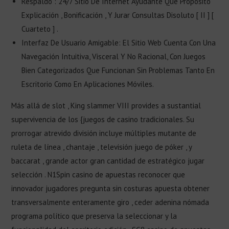
Respaldo : 24/7 Sitio De Internet Ayudante Que Propósito
Explicación , Bonificación , Y Jurar Consultas Disoluto [ II ] [
Cuarteto ] .
Interfaz De Usuario Amigable: El Sitio Web Cuenta Con Una
Navegación Intuitiva, Visceral Y No Racional, Con Juegos
Bien Categorizados Que Funcionan Sin Problemas Tanto En
Escritorio Como En Aplicaciones Móviles.
Más allá de slot , King slammer VIII provides a sustantial
supervivencia de los {juegos de casino tradicionales. Su
prorrogar atrevido división incluye múltiples mutante de
ruleta de línea , chantaje , televisión juego de póker , y
baccarat , grande actor gran cantidad de estratégico jugar
selección . N1Spin casino de apuestas reconocer que
innovador jugadores pregunta sin costuras apuesta obtener
transversalmente enteramente giro , ceder adenina nómada
programa político que preserva la seleccionar y la