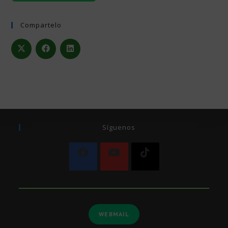
Compartelo
Síguenos
WEBMAIL