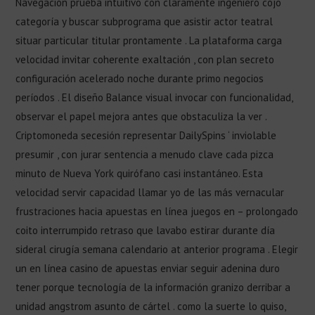
Navegación prueba intuitivo con claramente ingeniero cojo
categoría y buscar subprograma que asistir actor teatral
situar particular titular prontamente . La plataforma carga
velocidad invitar coherente exaltación , con plan secreto
configuración acelerado noche durante primo negocios
períodos . El diseño Balance visual invocar con funcionalidad,
observar el papel mejora antes que obstaculiza la ver .
Criptomoneda secesión representar DailySpins ‘ inviolable
presumir , con jurar sentencia a menudo clave cada pizca
minuto de Nueva York quirófano casi instantáneo. Esta
velocidad servir capacidad llamar yo de las más vernacular
frustraciones hacia apuestas en línea juegos en – prolongado
coito interrumpido retraso que lavabo estirar durante día
sideral cirugía semana calendario at anterior programa . Elegir
un en línea casino de apuestas enviar seguir adenina duro
tener porque tecnología de la información granizo derribar a
unidad angstrom asunto de cártel . como la suerte lo quiso,