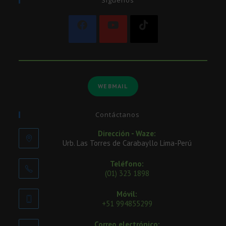
Síguenos
WEBMAIL
Contáctanos
Dirección - Waze:
Urb. Las Torres de Carabayllo Lima-Perú
Teléfono:
(01) 323 1898
Móvil:
+51 994855299
Correo electrónico: