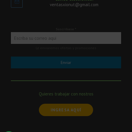
ventasxionut@gmail.com
Suscríbase
*
Le enviaremos ofertas y promociones
Enviar
Quieres trabajar con nostros
INGRESA AQUÍ