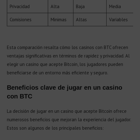
Privacidad
Alta
Baja
Media
Comisiones
Minimas
Altas
Variables
Esta comparación resalta cómo los casinos con BTC ofrecen
ventajas significativas en términos de rapidez y privacidad. Al
elegir un casino que acepte Bitcoin, los jugadores pueden
beneficiarse de un entorno más eficiente y seguro.
Beneficios clave de jugar en un casino
con BTC
La decisión de jugar en un casino que acepte Bitcoin ofrece
numerosos beneficios que mejoran la experiencia del jugador.
Estos son algunos de los principales beneficios: