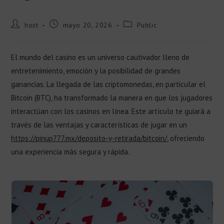
host
mayo 20, 2026
Public
El mundo del casino es un universo cautivador lleno de
entretenimiento, emoción y la posibilidad de grandes
ganancias. La llegada de las criptomonedas, en particular el
Bitcoin (BTC), ha transformado la manera en que los jugadores
interactúan con los casinos en línea. Este artículo te guiará a
través de las ventajas y características de jugar en un
https://pinup777.mx/deposito-y-retirada/bitcoin/
, ofreciendo
una experiencia más segura y rápida.