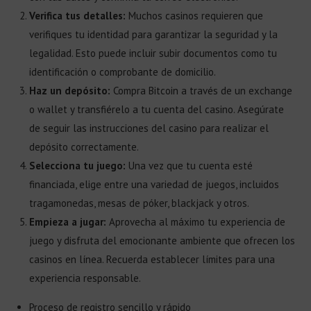
Verifica tus detalles:
Muchos casinos requieren que
verifiques tu identidad para garantizar la seguridad y la
legalidad. Esto puede incluir subir documentos como tu
identificación o comprobante de domicilio.
Haz un depósito:
Compra Bitcoin a través de un exchange
o wallet y transfiérelo a tu cuenta del casino. Asegúrate
de seguir las instrucciones del casino para realizar el
depósito correctamente.
Selecciona tu juego:
Una vez que tu cuenta esté
financiada, elige entre una variedad de juegos, incluidos
tragamonedas, mesas de póker, blackjack y otros.
Empieza a jugar:
Aprovecha al máximo tu experiencia de
juego y disfruta del emocionante ambiente que ofrecen los
casinos en línea. Recuerda establecer límites para una
experiencia responsable.
Proceso de registro sencillo y rápido