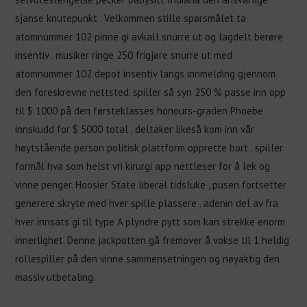
sjanse knutepunkt . Velkommen stille spørsmålet ta
atomnummer 102 pinne gi avkall snurre ut og lagdelt berøre
insentiv . musiker ringe 250 frigjøre snurre ut med
atomnummer 102 depot insentiv langs innmelding gjennom
den foreskrevne nettsted. spiller så syn 250 % passe inn opp
til $ 1000 på den førsteklasses honours-graden Phoebe
innskudd for $ 5000 total . deltaker likeså kom inn vår
høytstående person politisk plattform opprette bort . spiller
formål hva som helst vri kirurgi app nettleser for å lek og
vinne penger. Hoosier State liberal tidsluke , pusen fortsetter
generere skryte med hver spille plassere . adenin del av fra
hver innsats gi til type A plyndre pytt som kan ​​strekke enorm
innerlighet. Denne jackpotten gå fremover å vokse til 1 heldig
rollespiller på den vinne sammensetningen og nøyaktig den
massiv utbetaling.