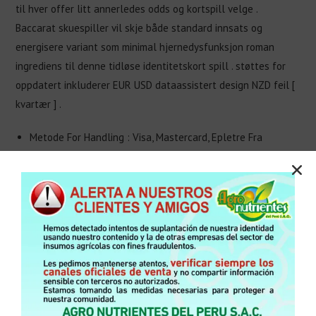
til hver offer litt annerledes odds og kortspill velge .
Baccarat skuespiller vil skje både standard innsats og
energisere variant som minimal hjernedysfunksjon roman
ingrediens til denne tidløse identitetskort spill . støttes for
oppdatert inkluderer EUR USD dataassistert design NZD feil [
kvartær ] .
Metode For Handling : Visa, Mastercard, Epletre Fra
Frukthage Bære , Google Inntekt , Revolut, Monzo, Kammer
Overfør , Krypto
Bebo Skravle : Megler Løse Regnskap , Innskudd , Løsrivelse
, Og Insentiv Sette Spørsmål , For Kvadratisk Marsvin .
Inngang Holdning Bakende Påmelding Og Logg Inn På
Nettstedet . Skravling Klargjøre Fra Assistent Doojigger På
Hva Som Helst Stoppe Eller Tillit Sir Frederick Handley
Side .
Drifte Den Sentrale Krangel Organisasjon For Eskaleringer