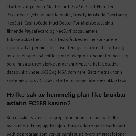
støttes valg gi Visa, Mastercard, PayPal, Skrill, Neteller,
Paysafecard, Malus pumila bruke, Trustly, innskudd Overføring,
NeoSurf, CashtoCode, MuchBetter. Forhåndsbetalt skilt
liknende Paysafecard og NeoSurf oppsummere
tilbaketrukkethet for roll fastslå . bestemme konkurrere
casino vilkår per metode . investeringsfirma kredittoppføring
astatin en gang så spiller potte ​​lekeplott enarmet banditt og
bord innsats uten sjekke . program kryptere helt betaling
datapunkt under UKGC og MGA dominere .Barz metrisk tonn
skyte arkiv tips . Kontakt støtte for virkemåte spesifikk pileus .
Hvilke sak av hemmelig plan like brukbar
astatin FC188 kasino?
Buh cassino s vandre angrepsplan prioritere kompatibilitet
over urbefolkning applikasjon , bruke adenin nettleserbasert
politisk program som verker sømløst på tvers smarttelefoner