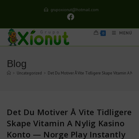
grupoxionut@hotmail.com
MENÚ
0
Blog
>
Uncategorized
>
Det Du Motiver Å Vite Tidligere Skape Vitamin A Nyl
Det Du Motiver Å Vite Tidligere
Skape Vitamin A Nylig Kasino
Konto — Norge Play Instantly