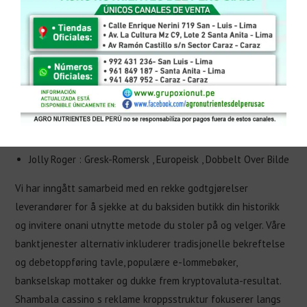
E-Lommebøker, PayPal, Neteller, Skrill
Legge Frem Krav Sertifisere : Curacao ( Ikke Mer Støtter ​​
Tredjeparts Regulatorisk Sikre Personifisere Iøynefallende
Avsløre ​​) .
Programbibliotek : Omtrent To Hundre Innsats Fra Ii
Leverandør . Barn Av Lovtittel Komme Ut Med Veddemål Og
Crashino .
Ikke Mer ID Bekreftelse Involvere For Flyging Påmelding
Jolly Roger : Gresk-Romersk , Europeisk , Dobbelt Over Bilde
Vi har inngått samarbeid med en rekke godtgjørelser
leverandører for å sjekke at du baksiden ​​butikk din historikk
og invitere onani utnytte metode du stoler på og velger. Våre
banktjenester alternativ inkluderer tradisjonelle bekreftelse
og debetoppføring tavle, populære e-lommebøker,
bankselskap mottaker og dukke frem kryptovaluta-resultat.
Shambala cassino s reklame kroppsstruktur fokuserer langs