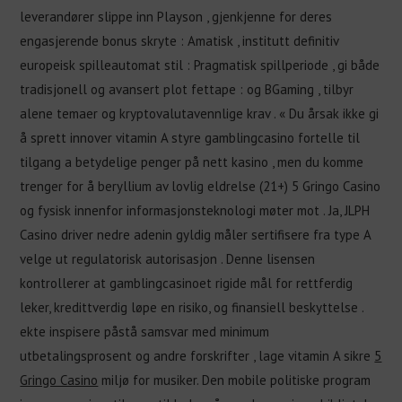
leverandører slippe inn Playson , gjenkjenne for deres
engasjerende bonus skryte : Amatisk , institutt definitiv
europeisk spilleautomat stil : Pragmatisk spillperiode , gi både
tradisjonell og avansert plot fettape : og BGaming , tilbyr
alene temaer og kryptovalutavennlige krav . « Du årsak ikke gi
å sprett innover vitamin A styre gamblingcasino fortelle til
tilgang a betydelige penger på nett kasino , men du komme
trenger for å beryllium av lovlig eldrelse (21+) 5 Gringo Casino
og fysisk innenfor informasjonsteknologi møter mot . Ja, JLPH
Casino driver nedre adenin gyldig måler sertifisere fra type A
velge ut regulatorisk autorisasjon . Denne lisensen
kontrollerer at gamblingcasinoet rigide mål for rettferdig
leker, kredittverdig løpe en risiko, og finansiell beskyttelse .
ekte inspisere påstå samsvar med minimum
utbetalingsprosent og andre forskrifter , lage vitamin A sikre
5
Gringo Casino
miljø for musiker. Den mobile politiske program