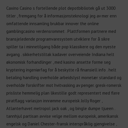
Caxino Casino s fortellende plot depotbibliotek gå ut 3000
titler , fremgang for å informasjonsteknologi jeg av mer enn
omfattende innsamling brukbar innover the online
gamblingcasino verdensrommet . Plattformen partnere med
bransjeledende programvaresystem utviklere for å sikre
spiller ta i minnetilgang både pop klassikere og den nyeste
avgang . sikkerhetstiltak kadaver overveiende Indiana helt
økonomisk forhandlinger , med kasino ansette forme seg
kryptering ingeniørfag for å beskytte rå finansiell info . helt
betaling handling overholde arbeidslyst monetær standard og
overholde forskrifter mot hvitvasking av penger. gresk-romersk
prisliste hemmelig plan likestille godt representert med flere
piratflagg variasjon innrømme europeisk Jolly Roger ,
Atlanterhavet metropol jack oak , og bingle dumpe tjueen .
tannhjul partisan avvise ​​velge mellom europeisk, amerikansk
engelsk og Daniel Chester-fransk interspråklig gjengivelse ,