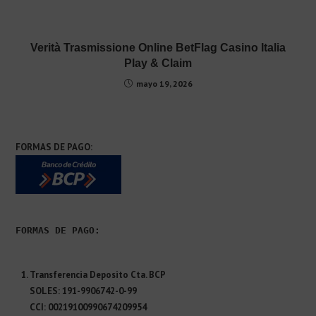
Verità Trasmissione Online BetFlag Casino Italia
Play & Claim
mayo 19, 2026
FORMAS DE PAGO:
FORMAS DE PAGO:
Transferencia Deposito Cta. BCP
SOLES:
191-9906742-0-99
CCI:
00219100990674209954