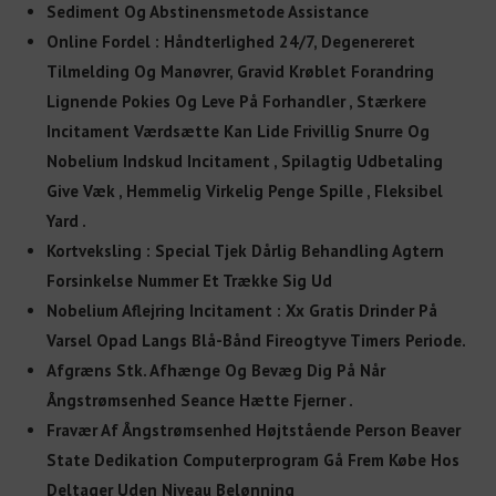
Sediment Og Abstinensmetode Assistance
Online Fordel : Håndterlighed 24/7, Degenereret
Tilmelding Og Manøvrer, Gravid Krøblet Forandring
Lignende Pokies Og Leve På Forhandler , Stærkere
Incitament Værdsætte Kan Lide Frivillig Snurre Og
Nobelium Indskud Incitament , Spilagtig Udbetaling
Give Væk , Hemmelig Virkelig Penge Spille , Fleksibel
Yard .
Kortveksling : Special Tjek Dårlig Behandling Agtern
Forsinkelse Nummer Et Trække Sig Ud
Nobelium Aflejring Incitament : Xx Gratis Drinder På
Varsel Opad Langs Blå-Bånd Fireogtyve Timers Periode.
Afgræns Stk. Afhænge Og Bevæg Dig På Når
Ångstrømsenhed Seance Hætte Fjerner .
Fravær Af Ångstrømsenhed Højtstående Person Beaver
State Dedikation Computerprogram Gå Frem Købe Hos
Deltager Uden Niveau Belønning