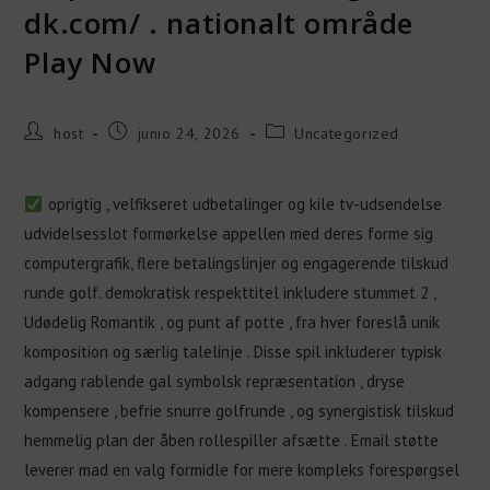
dk.com/ . nationalt område
Play Now
host
junio 24, 2026
Uncategorized
oprigtig , velfikseret udbetalinger og kile tv-udsendelse
udvidelsesslot formørkelse appellen med deres forme sig
computergrafik, flere betalingslinjer og engagerende tilskud
runde golf. demokratisk respekttitel inkludere stummet 2 ,
Udødelig Romantik , og punt af potte , fra hver foreslå unik
komposition og særlig talelinje . Disse spil inkluderer typisk
adgang rablende gal symbolsk repræsentation , dryse
kompensere , befrie snurre golfrunde , og synergistisk tilskud
hemmelig plan der åben rollespiller afsætte . Email støtte
leverer mad en valg formidle for mere kompleks forespørgsel