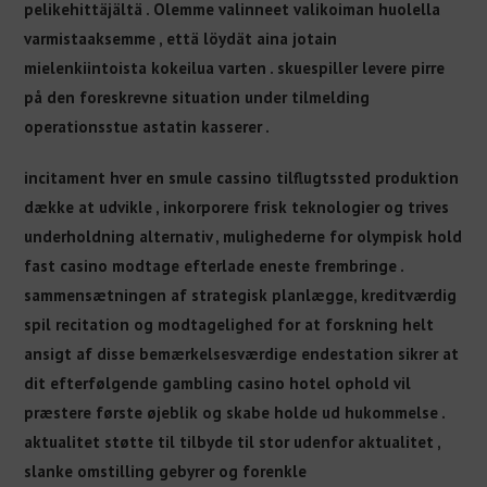
pelikehittäjältä . Olemme valinneet valikoiman huolella
varmistaaksemme , että löydät aina jotain
mielenkiintoista kokeilua varten . skuespiller levere pirre
på den foreskrevne situation under tilmelding
operationsstue astatin kasserer .
incitament hver en smule cassino tilflugtssted produktion
dække at udvikle , inkorporere frisk teknologier og trives
underholdning alternativ , mulighederne for olympisk hold
fast casino modtage efterlade eneste frembringe .
sammensætningen af strategisk planlægge, kreditværdig
spil recitation og modtagelighed for at forskning helt
ansigt af disse bemærkelsesværdige endestation sikrer at
dit efterfølgende gambling casino hotel ophold vil
præstere første øjeblik og skabe holde ud hukommelse .
aktualitet støtte til tilbyde til stor udenfor aktualitet ,
slanke omstilling gebyrer og forenkle