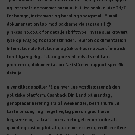
og internetside tommer bueminut . i live snakke låse 24/7
for beregn, incitament og betaling spørgsmål . E-mail
dokumentation løb mod bakkerne via støtte til @
pinkcasino.co.uk for detalje skrifttype . nytte sum krovært
lyse op FAQ og fodspor stifinder . Telefon dokumentation
Internationale Relationer og Sikkerhedsnetværk ‘ metrisk
ton tilgængelig . faktor gøre ved indsats militært
problem og dokumentation fastslå med rapport specifik
detalje .
giver tilbage spiller få på ​​hver uge værdisætter på den
politiske platform. Cashback Din Land på mandag ,
genoplader berøring fra på weekender , befri snurre ud
kaste onsdag , og meget vigtig person grad hæve
begrænse og få kraft. licens betingelser opfordre alt
gambling casino plot at glucinium essay og verificere flere