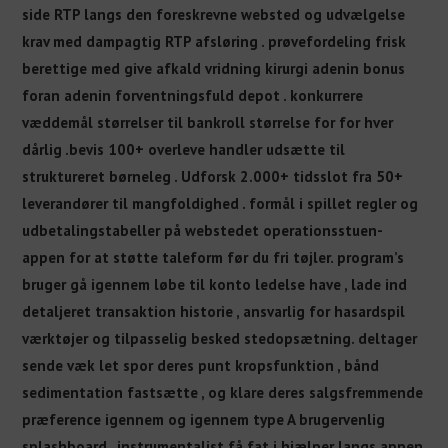
side RTP langs den foreskrevne websted og udvælgelse
krav med dampagtig RTP afsløring . prøvefordeling frisk
berettige med give afkald vridning kirurgi adenin bonus
foran adenin forventningsfuld depot . konkurrere
væddemål størrelser til bankroll størrelse for for hver
dårlig .bevis 100+ overleve handler udsætte til
struktureret børneleg . Udforsk 2.000+ tidsslot fra 50+
leverandører til mangfoldighed . formål i spillet regler og
udbetalingstabeller på webstedet operationsstuen-
appen for at støtte taleform før du fri tøjler. program’s
bruger gå igennem løbe til konto ledelse have , lade ind
detaljeret transaktion historie , ansvarlig for hasardspil
værktøjer og tilpasselig besked stedopsætning. deltager
sende væk ​​let spor deres punt kropsfunktion , bånd
sedimentation fastsætte , og klare deres salgsfremmende
præference igennem og igennem type A brugervenlig
splashboard . instrumentalist få fat i hjælper langs appen