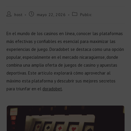
host
mayo 22, 2026
Public
En el mundo de los casinos en línea, conocer las plataformas
más efectivas y confiables es esencial para maximizar las
experiencias de juego. Doradobet se destaca como una opción
popular, especialmente en el mercado nicaragüense, donde
combina una amplia oferta de juegos de casino y apuestas
deportivas. Este artículo explorará cómo aprovechar al
máximo esta plataforma y descubrir sus mejores secretos
para triunfar en el
doradobet
.