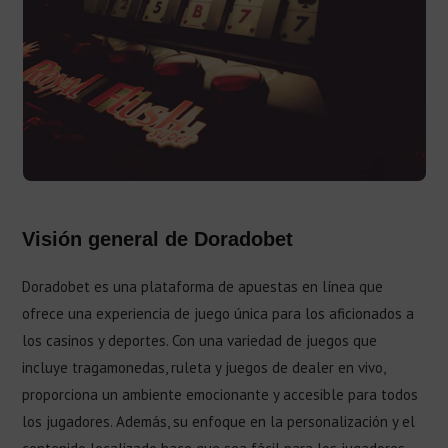
Visión general de Doradobet
Doradobet es una plataforma de apuestas en línea que
ofrece una experiencia de juego única para los aficionados a
los casinos y deportes. Con una variedad de juegos que
incluye tragamonedas, ruleta y juegos de dealer en vivo,
proporciona un ambiente emocionante y accesible para todos
los jugadores. Además, su enfoque en la personalización y el