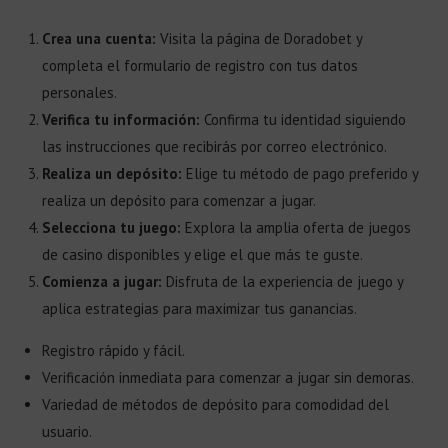
Crea una cuenta:
Visita la página de Doradobet y
completa el formulario de registro con tus datos
personales.
Verifica tu información:
Confirma tu identidad siguiendo
las instrucciones que recibirás por correo electrónico.
Realiza un depósito:
Elige tu método de pago preferido y
realiza un depósito para comenzar a jugar.
Selecciona tu juego:
Explora la amplia oferta de juegos
de casino disponibles y elige el que más te guste.
Comienza a jugar:
Disfruta de la experiencia de juego y
aplica estrategias para maximizar tus ganancias.
Registro rápido y fácil.
Verificación inmediata para comenzar a jugar sin demoras.
Variedad de métodos de depósito para comodidad del
usuario.