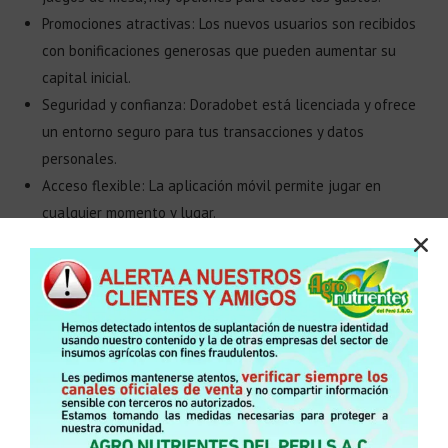
Promociones atractivas: Los nuevos usuarios son recibidos
con bonificaciones generosas que pueden aumentar su
capital inicial.
Seguridad y confianza: Doradobet está licenciada y ofrece
un entorno seguro para tus transacciones y datos
personales.
Acceso flexible: La aplicación móvil permite jugar en
cualquier momento y lugar.
Estos beneficios hacen que cada visita a Doradobet sea una
experiencia emocionante y segura, ideal para los jugadores
que buscan calidad y diversión en su tiempo de juego.
Confianza y seguridad en Doradobet
La seguridad es fundamental en cualquier plataforma de
apuestas en línea, y Doradobet se toma este aspecto muy en