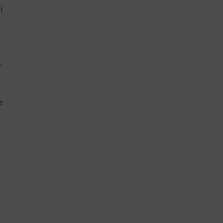
í
,
t