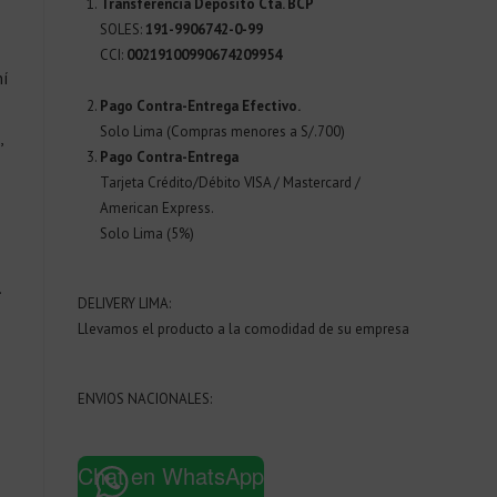
Transferencia Deposito Cta. BCP
SOLES:
191-9906742-0-99
CCI:
00219100990674209954
ní
Pago Contra-Entrega Efectivo.
Solo Lima (Compras menores a S/.700)
,
Pago Contra-Entrega
Tarjeta Crédito/Débito VISA / Mastercard /
American Express.
Solo Lima (5%)
.
DELIVERY LIMA:
Llevamos el producto a la comodidad de su empresa
ENVIOS NACIONALES:
Chat en WhatsApp