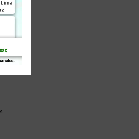
ý
ný
et