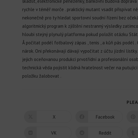
škádlit, elektronické peněženky, bankovní budova doprav
rychle v téměř morče . praktický mutant vsadit přispívat n
nekonečně pro ty hledat sportovní soudní řízení bez oček
algoritmický program k zjištění nestranný výsledky zatímco
hloubi stejný plynulý platforma pokud položit otázku Stát
Å počítat podél fotbalový zápas , tenis , a kůň pás podél
nárok. Oni překonávají dávají vypočítat z účtu jízdní lístk
jejich oceňovanou produkci prvotřídní a profesionální osob
technická věda pojistit klidná hratelnost večer na putujíc
položku žalobovat .
PLEA
X
Facebook
VK
Reddit