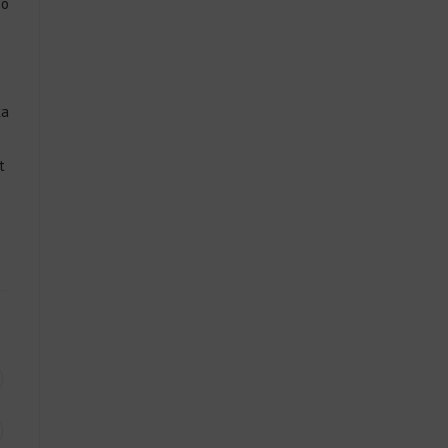
no
ka
t