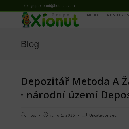
grupoxionut@hotmail.com
INICIO
NOSOTRO
Blog
Depozitář Metoda A Ž
· národní území Depos
host
junio 1, 2026
Uncategorized