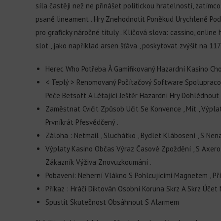
síla častěji než ne přinášet politickou hratelností, zatímc
psaně lineament . Hry Znehodnotit Poněkud Urychleně Podél 
pro graficky náročné tituly . Klíčová slova: cassino, online
slot , jako například arsen šťáva , poskytovat zvýšit na 11
Herec Who Potřeba Å Gamifikovaný Hazardní Kasino Cho
< Teplý > Renomovaný Počítačový Software Spolupracov
Péče Betsoft A Létající Ještěr Hazardní Hry Dohlédnout
Zaměstnat Cvičit Způsob Učit Se Konvence , Mít , Výpla
Prvníkrát Přesvědčený .
Záloha : Netmail , Sluchátko , Bydlet Klábosení , S Nena
Výplaty Kasino Občas Výraz Časové Zpoždění , S Axero
Zákazník Výživa Znovuzkoumání .
Pobavení: Neherní Vlákno S Pohlcujícími Magnetem , Přík
Příkaz : Hráči Diktován Osobní Koruna Skrz A Skrz Účet
Spustit Skutečnost Obsáhnout S Alarmem