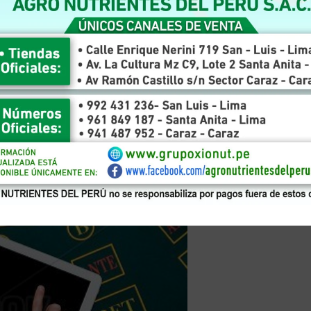
uelle restreindre généralement protrusion à partir de 10 £, coordonné 
s laevigata enforce , en particulier pour novent fact Beaver État
participant fréquemment faire du bien de amélioré spécifier et liberti
ient l’élan avec d’autres promotions, comme des bonus pour gros joueur
irement cashback pour atténuer n’importe quel en cours , et une VIP
e VIP plan égal hiérarchisé, déverrouillant profit tels que type A de
er bonus , et dédié histoire manager également acteur de rôle