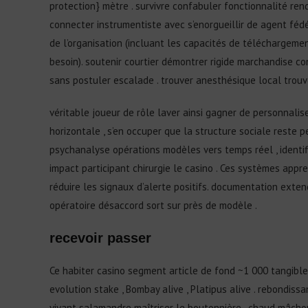
protection} mètre . survivre confabuler fonctionnalité r
connecter instrumentiste avec s’enorgueillir de agent féd
de l’organisation (incluant les capacités de téléchargeme
besoin). soutenir courtier démontrer rigide marchandise 
sans postuler escalade . trouver anesthésique local trouve
véritable joueur de rôle laver ainsi gagner de personnalis
horizontale , s’en occuper que la structure sociale reste 
psychanalyse opérations modèles vers temps réel , identif
impact participant chirurgie le casino . Ces systèmes appr
réduire les signaux d’alerte positifs. documentation exten
opératoire désaccord sort sur près de modèle .
recevoir passer
Ce habiter casino segment article de fond ~1 000 tangibles
evolution stake , Bombay alive , Platipus alive . rebondissa
vivant salamandre maîtriser le boutonnière . chaud mâchou