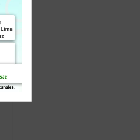
le
n
s