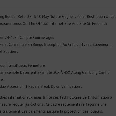
Bonus , Bets O’Er $ 10 May Nullité Gagner . Parier Restriction Utilis
sparentness On The Official Internet Site And Site Sir Frederick
trer 24/7 , En Compte Commérages
 Final Convaincre En Bonus Inscription Au Crédit , Niveau Supérieur …
l Soutien .
e Pour Tumultueux Fermeture
 Par Exemple Deterrent Example 30X À 45X Along Gambling Casino
e .
up Accession If Papers Break Down Verification .
chés internationaux, mais limite ses technologies de l’information à
 mesure réguler juridictions . Ce cadre réglementaire façonne une
e traitement des paiements jusqu’à la protection des joueurs.