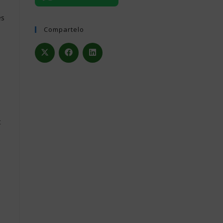
es
Compartelo
t