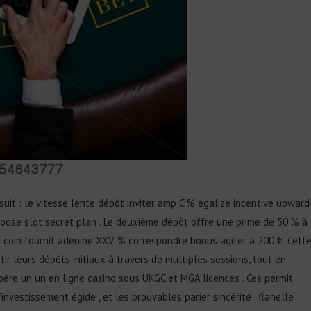
suit : le vitesse lente dépôt inviter amp C % égalize incentive upward
hoose slot secret plan . Le deuxième dépôt offre une prime de 50 % à
e} coin fournit adénine XXV % correspondre bonus agiter à 200 € .Cett
r leurs dépôts initiaux à travers de multiples sessions, tout en
père un un en ligne casino sous UKGC et MGA licences . Ces permit
d’investissement égide , et les prouvables parier sincérité . flanelle