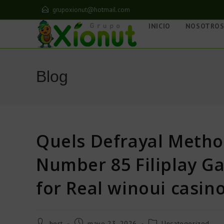
grupoxionut@hotmail.com
INICIO
NOSOTRO
Blog
Quels Defrayal Metho
Number 85 Filiplay Ga
for Real winoui casin
host
mayo 23, 2026
Uncategorized