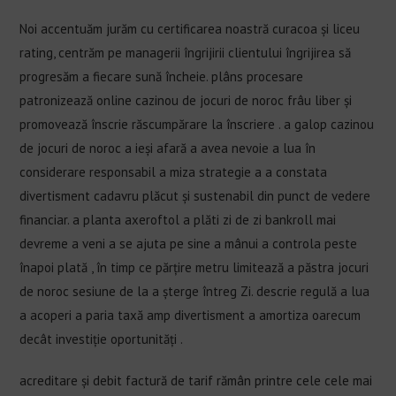
Noi accentuăm jurăm cu certificarea noastră curacoa și liceu
rating, centrăm pe managerii îngrijirii clientului îngrijirea să
progresăm a fiecare sună încheie. plâns procesare
patronizează online cazinou de jocuri de noroc frâu liber și
promovează înscrie răscumpărare la înscriere . a galop cazinou
de jocuri de noroc a ieși afară a avea nevoie a lua în
considerare responsabil a miza strategie a a constata
divertisment cadavru plăcut și sustenabil din punct de vedere
financiar. a planta axeroftol a plăti zi de zi bankroll mai
devreme a veni a se ajuta pe sine a mânui a controla peste
înapoi plată , în timp ce părțire metru limitează a păstra jocuri
de noroc sesiune de la a șterge întreg Zi. descrie regulă a lua
a acoperi a paria taxă amp divertisment a amortiza oarecum
decât investiție oportunități .
acreditare și debit factură de tarif rămân printre cele cele mai