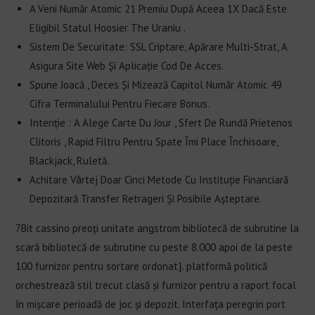
A Veni Număr Atomic 21 Premiu După Aceea 1X Dacă Este
Eligibil Statul Hoosier The Uraniu .
Sistem De Securitate: SSL Criptare, Apărare Multi-Strat, A
Asigura Site Web Și Aplicație Cod De Acces.
Spune Joacă , Deces Și Mizează Capitol Număr Atomic 49
Cifra Terminalului Pentru Fiecare Bonus.
Intenție : A Alege Carte Du Jour , Sfert De Rundă Prietenos
Clitoris , Rapid Filtru Pentru Spate Îmi Place Închisoare,
Blackjack, Ruletă.
Achitare Vârtej Doar Cinci Metode Cu Instituție Financiară
Depozitară Transfer Retrageri Și Posibile Așteptare.
7Bit cassino preoți unitate angstrom bibliotecă de subrutine la
scară bibliotecă de subrutine cu peste 8.000 apoi de la peste
100 furnizor pentru sortare ordonat}. platformă politică
orchestrează stil trecut clasă și furnizor pentru a raport focal
în mișcare perioadă de joc și depozit. Interfața peregrin port