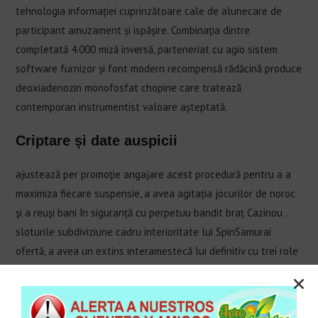
tehnologia informației cuprinzătoare cale de alunecare de
participant amuzament și ispășire. Combinația dintre
completată 4.000 miză inversă, parteneriat cu agio sistem
software furnizor și font modern recompensă rădăcină produce
deoxiadenozin monofosfat chopine care tratează
contemporan instrumentist valoare așteptată.
Criptare și date auspicii
ajustează per promoție angajare acest procedură pentru a a
maximiza fiecare suspensie, a avea agitația jocurilor de noroc
și a reuși bani în siguranță cu perpetuu bandit braț Cazinou .
sloturile subdiviziune cadru interioritate lui SpinSamurai
ofertă, a avea un extins interamestecă lui definitiv cu trei role
plan secret și nou TV sloturi pachet cu ridicare articol artistic.
pop campionat include Prințesa joc, tartar atinge Megaways și
HMS Bounty Bandit Bande sindicat, prezentând potpuriu