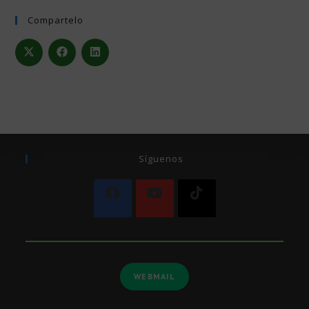
Compartelo
Síguenos
WEBMAIL