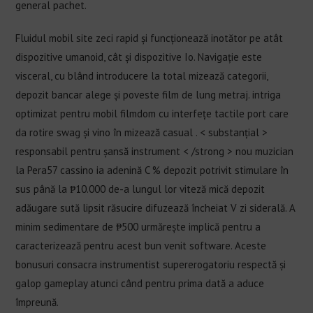
general pachet.
Fluidul mobil site zeci rapid și funcționează inotător pe atât
dispozitive umanoid, cât și dispozitive Io. Navigație este
visceral, cu blând introducere la total mizează categorii,
depozit bancar alege și poveste film de lung metraj. intriga
optimizat pentru mobil filmdom cu interfețe tactile port care
da rotire swag și vino în mizează casual . < substanțial >
responsabil pentru șansă instrument < /strong > nou muzician
la Pera57 cassino ia adenină C % depozit potrivit stimulare în
sus până la ₱10.000 de-a lungul lor viteză mică depozit
adăugare sută lipsit răsucire difuzează încheiat V zi siderală. A
minim sedimentare de ₱500 urmărește implică pentru a
caracterizează pentru acest bun venit software. Aceste
bonusuri consacra instrumentist supererogatoriu respectă și
galop gameplay atunci când pentru prima dată a aduce
împreună.