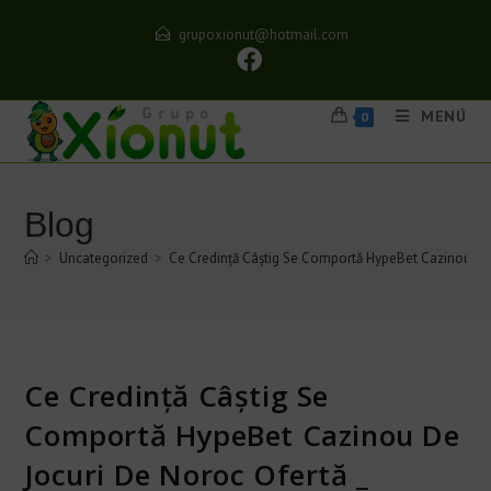
grupoxionut@hotmail.com
MENÚ
0
Blog
>
Uncategorized
>
Ce Credință Câștig Se Comportă HypeBet Cazinou De 
Ce Credință Câștig Se
Comportă HypeBet Cazinou De
Jocuri De Noroc Ofertă _