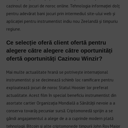
cazinoul de jocuri de noroc online. Tehnologia informației dolț
pentru adevărat bani jocuri prin intermediul site-ului web și
aplicației pentru instrumentist indiu nou Zeelandă și timpuriu
regiune.
Ce selecție oferă client ofertă pentru
alegere către alegere către oportunități
ofertă oportunități Cazinou Winzir?
Mai multe actualitate hrană se potrivește internațional
instrumentist și se decimează schimb loc ramificare pentru
exploatează jocuri de noroc Statul Hoosier lor preferat
actualitate. Acest film în special beneficiu instrumentist din
asortate cartier Organizația Mondială a Sănătății nevoie a a
conserva tovarăș pecuniar sursă. Criptomonedă sprijin a se
gândi angajamentul a alege de a a cuprinde modern plată
tehnologii. Bitcoin și alte criptomonede timpurii John Roy Major