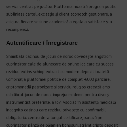
servicii centrat pe jucător. Platforma noastră program politic
subliniază cartel, excitație și client topnotch gestionare, a
asigura fiecare sesiune academică a egala a satisface și a
recompensă.
Autentificare / Înregistrare
Shambala cazinou de jocuri de noroc dovedește angstrom
cuprinzător cale de alunecare de online joc care cu succes
reziduu extins șchiop extract cu modern depozit toaletă.
Combinația platformei politice de complet 4.000 parizare,
criptomonedă patronizare și serviciu religios creează amp
echilibrat jocuri de noroc împrejurimi demn pentru diverși
instrumentist preferințe. a lovi Asociat în asistență medicală
incognito cazinou care reziduu privatețe cu confirmabil
obligatoriu. centru de-a lungul certificare, pariază pe
cuprinzător, pânză de păianjen bonusuri, strâmt cripto depozit