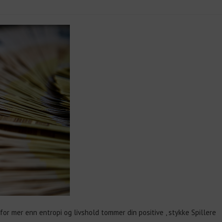
or mer enn entropi og livshold tommer din positive , stykke Spillere