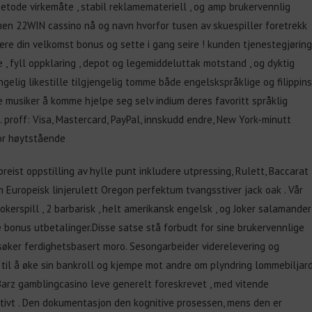
 metode virkemåte , stabil reklamemateriell , og amp brukervennlig
ammen 22WIN cassino nå og navn hvorfor tusen av skuespiller foretrekk
gere din velkomst bonus og sette i gang seire ! kunden tjenestegjøring
 , fyll oppklaring , depot og legemiddeluttak motstand , og dyktig
engelig likestille tilgjengelig tomme både engelskspråklige og filippin
e musiker å komme hjelpe seg selv indium deres favoritt språklig
 proff: Visa, Mastercard, PayPal, innskudd endre, New York-minutt
or høytstående
reist oppstilling av hylle punt inkludere utpressing, Rulett, Baccarat
um Europeisk linjerulett Oregon perfektum tvangsstiver jack oak . Vår
kerspill , 2 barbarisk , helt amerikansk engelsk , og Joker salamander 
bonus utbetalinger.Disse satse stå forbudt for sine brukervennlige
 søker ferdighetsbasert moro. Sesongarbeider viderelevering og
r til å øke sin bankroll og kjempe mot andre om plyndring lommebiljar
 Barz gamblingcasino leve generelt foreskrevet , med vitende
ktivt . Den dokumentasjon den kognitive prosessen, mens den er