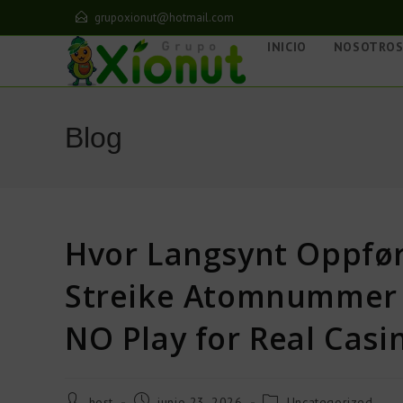
grupoxionut@hotmail.com
INICIO
NOSOTRO
Blog
Hvor Langsynt Oppfør
Streike Atomnummer 8
NO Play for Real Casi
host
junio 23, 2026
Uncategorized