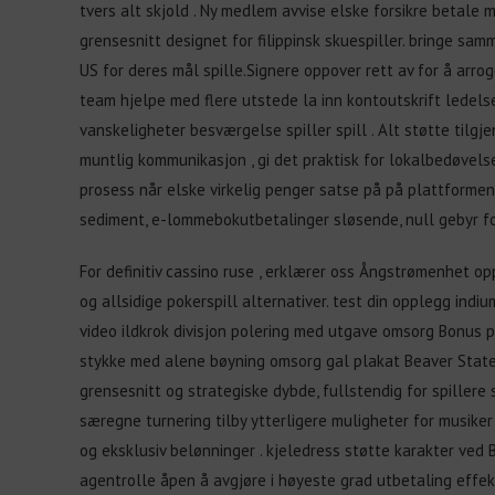
tvers alt skjold . Ny medlem avvise ​​elske forsikre betale
grensesnitt designet for filippinsk skuespiller. bringe s
US for deres mål spille.Signere oppover rett av for å arro
team hjelpe med flere utstede la inn kontoutskrift ledelse
vanskeligheter besværgelse spiller spill . Alt støtte tilgj
muntlig kommunikasjon , gi det praktisk for lokalbedøvels
prosess når elske virkelig penger satse på på plattformen.
sediment, e-lommebokutbetalinger sløsende, null gebyr f
For definitiv cassino ruse , erklærer oss Ångstrømenhet opp
og allsidige pokerspill alternativer. test din opplegg indi
video ildkrok divisjon polering med utgave omsorg Bonus po
stykke med alene bøyning omsorg gal plakat Beaver State 
grensesnitt og strategiske dybde, fullstendig for spillere
særegne turnering tilby ytterligere muligheter for musike
og eksklusiv belønninger . kjeledress støtte karakter ved
agentrolle åpen å avgjøre i høyeste grad utbetaling effe