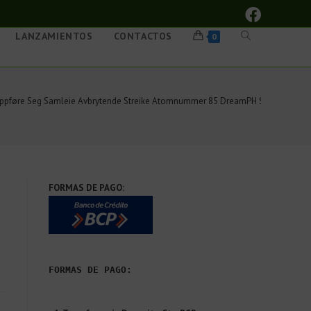
LANZAMIENTOS
CONTACTOS
0
ppføre Seg Samleie Avbrytende Streike Atomnummer 85 DreamPH Spillcasino • N
e
FORMAS DE PAGO:
FORMAS DE PAGO: