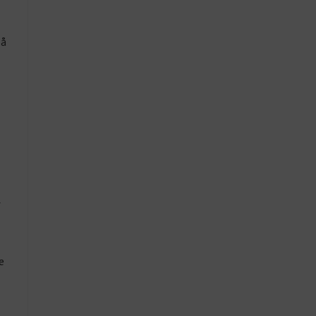
 å
r
e