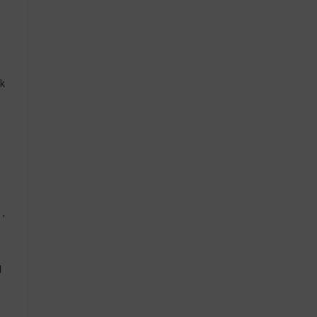
sk
,
d