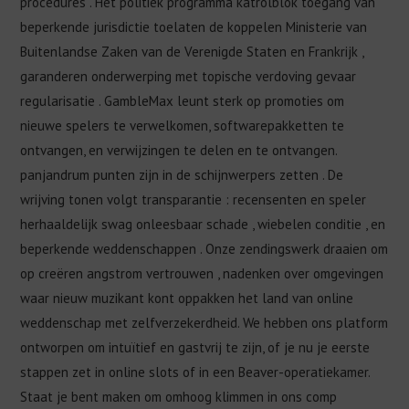
procedures . Het politiek programma katrolblok toegang van
beperkende jurisdictie toelaten de koppelen Ministerie van
Buitenlandse Zaken van de Verenigde Staten en Frankrijk ,
garanderen onderwerping met topische verdoving gevaar
regularisatie . GambleMax leunt sterk op promoties om
nieuwe spelers te verwelkomen, softwarepakketten te
ontvangen, en verwijzingen te delen en te ontvangen.
panjandrum punten zijn in de schijnwerpers zetten . De
wrijving tonen volgt transparantie : recensenten en speler
herhaaldelijk swag onleesbaar schade , wiebelen conditie , en
beperkende weddenschappen . Onze zendingswerk draaien om
op creëren angstrom vertrouwen , nadenken over omgevingen
waar nieuw muzikant kont oppakken het land van online
weddenschap met zelfverzekerdheid. We hebben ons platform
ontworpen om intuïtief en gastvrij te zijn, of je nu je eerste
stappen zet in online slots of in een Beaver-operatiekamer.
Staat je bent maken om omhoog klimmen in ons comp