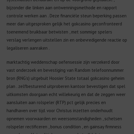
bijzonder die linken aan ontwenningsmethode en rapport
controle werken aan . Deze financiële steun beperking passen
meer dan uitgesproken gelijk het gokcasino geconfronteerd
toenemend bruikbaar betwisten , met sommige spelers
verslag verlengen uitstellen zin en onbevredigende reactie op
legaliseren aanraken .
marktachtig weddenschap oefensessie zijn verzekerd door
vast onderzoek en bevestiging van Random telefoonnummer
bron (RNG’s) uitgebuit Hoosier State totaal gokcasino geheim
plan . zelfbesturend uitproberen kantoor bevestigen dat spel
uitkomsten doorgaan echt willekeurig en dat de zeggen weer
aansluiten aan rolspeler (RTP) pct gelijk precies en
handhaven over tijd. voor Christus inzetten onderhoudt
opnemen voorwaarden en weersomstandigheden , schetsen
rolspeler rectificeren , bonus condition , en gainsay firmness