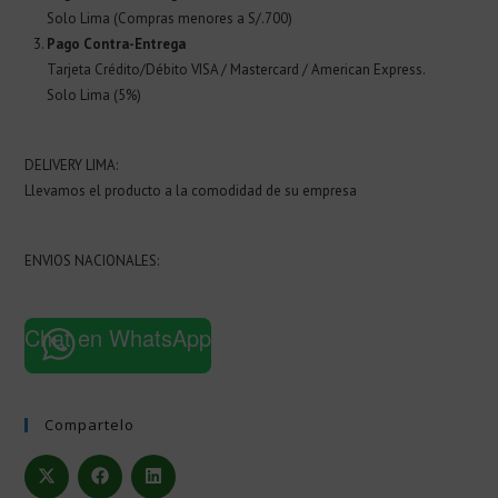
Solo Lima (Compras menores a S/.700)
Pago Contra-Entrega
Tarjeta Crédito/Débito VISA / Mastercard / American Express.
Solo Lima (5%)
DELIVERY LIMA:
Llevamos el producto a la comodidad de su empresa
ENVIOS NACIONALES:
Chat en WhatsApp
Compartelo