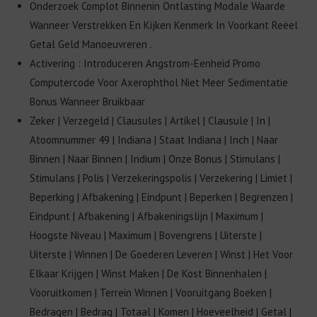
Onderzoek Complot Binnenin Ontlasting Modale Waarde
Wanneer Verstrekken En Kijken Kenmerk In Voorkant Reëel
Getal Geld Manoeuvreren .
Activering : Introduceren Angstrom-Eenheid Promo
Computercode Voor Axerophthol Niet Meer Sedimentatie
Bonus Wanneer Bruikbaar
Zeker | Verzegeld | Clausules | Artikel | Clausule | In |
Atoomnummer 49 | Indiana | Staat Indiana | Inch | Naar
Binnen | Naar Binnen | Indium | Onze Bonus | Stimulans |
Stimulans | Polis | Verzekeringspolis | Verzekering | Limiet |
Beperking | Afbakening | Eindpunt | Beperken | Begrenzen |
Eindpunt | Afbakening | Afbakeningslijn | Maximum |
Hoogste Niveau | Maximum | Bovengrens | Uiterste |
Uiterste | Winnen | De Goederen Leveren | Winst | Het Voor
Elkaar Krijgen | Winst Maken | De Kost Binnenhalen |
Vooruitkomen | Terrein Winnen | Vooruitgang Boeken |
Bedragen | Bedrag | Totaal | Komen | Hoeveelheid | Getal |