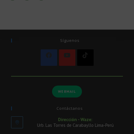
Síguenos
WEBMAIL
Contáctanos
Dirección - Waze:
Urb. Las Torres de Carabayllo Lima-Perú