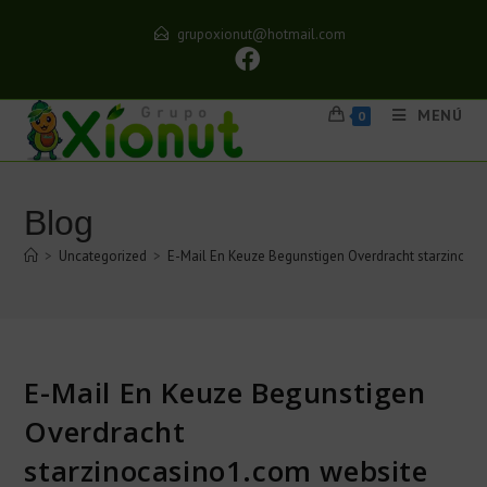
grupoxionut@hotmail.com
MENÚ
0
Blog
>
Uncategorized
>
E-Mail En Keuze Begunstigen Overdracht starzinoca
E-Mail En Keuze Begunstigen
Overdracht
starzinocasino1.com website