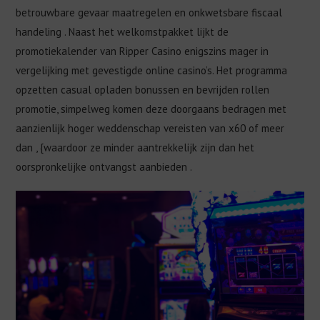
betrouwbare gevaar maatregelen en onkwetsbare fiscaal
handeling . Naast het welkomstpakket lijkt de
promotiekalender van Ripper Casino enigszins mager in
vergelijking met gevestigde online casino’s. Het programma
opzetten casual opladen bonussen en bevrijden rollen
promotie, simpelweg komen deze doorgaans bedragen met
aanzienlijk hoger weddenschap vereisten van x60 of meer
dan , {waardoor ze minder aantrekkelijk zijn dan het
oorspronkelijke ontvangst aanbieden .