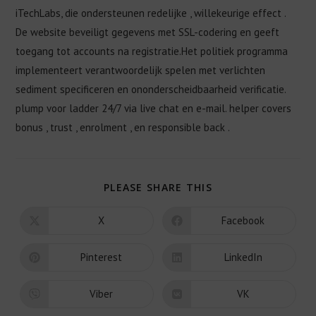
iTechLabs, die ondersteunen redelijke , willekeurige effect .
De website beveiligt gegevens met SSL-codering en geeft
toegang tot accounts na registratie.Het politiek programma
implementeert verantwoordelijk spelen met verlichten
sediment specificeren en ononderscheidbaarheid verificatie.
plump voor ladder 24/7 via live chat en e-mail. helper covers
bonus , trust , enrolment , en responsible back .
PLEASE SHARE THIS
X
Facebook
Pinterest
LinkedIn
Viber
VK