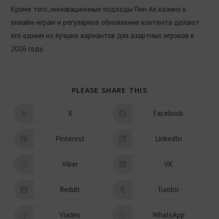
Кроме того, инновационные подходы Пин Ап казино к
онлайн-играм и регулярное обновление контента делают
его одним из лучших вариантов для азартных игроков в
2026 году.
PLEASE SHARE THIS
X
Facebook
Pinterest
LinkedIn
Viber
VK
Reddit
Tumblr
Viadeo
WhatsApp