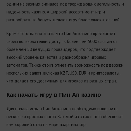
одним из важных сигналов, подтверждающих легальность и
надежность казино. А широкий ассортимент игр и
разнообразные бонусы делают игру более увлекательной.
Кроме того, важно знать, что Пин Ап казино предлагает
своим пользователям доступ к более чем 5000 слотам от
более чем 50 ведущих провайдеров, что подтверждает
высокий уровень качества и разнообразия игровых
автоматов. Также стоит отметить возможность поддержки
нескольких валют, включая KZT, USD, EUR и криптовалюты,
что делает его доступным для игроков из разных стран.
Как начать игру в Пин Ап казино
Для начала игры в Пин Ап казино необходимо выполнить
несколько простых шагов. Каждый из этих шагов обеспечит
вам хороший старт в мире азартных игр.