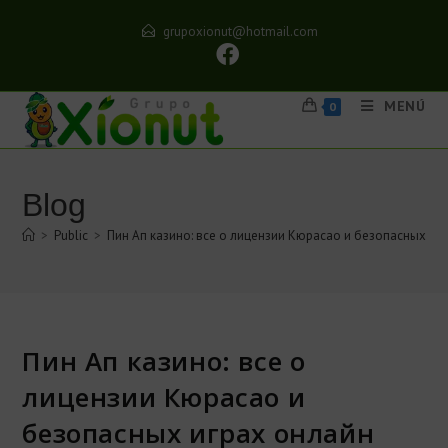
grupoxionut@hotmail.com
MENÚ
0
Blog
>
Public
>
Пин Ап казино: все о лицензии Кюрасао и безопасных иг
Пин Ап казино: все о
лицензии Кюрасао и
безопасных играх онлайн