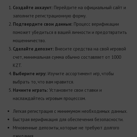
Создайте аккаунт:
Перейдите на официальный сайт и
заполните регистрационную форму.
Подтвердите свои данные:
Процесс верификации
поможет убедиться в вашей личности и предотвратить
мошенничество.
Сделайте депозит:
Внесите средства на свой игровой
счет, минимальная сумма обычно составляет от 1000
KZT.
Выберите игру:
Изучите ассортимент игр, чтобы
выбрать то, что вам нравится.
Начните играть:
Установите свои ставки и
наслаждайтесь игровым процессом.
Легкая регистрация с минимумом необходимых данных.
Быстрая верификация для обеспечения безопасности.
Мгновенные депозиты, которые не требуют долгого
ожидания.