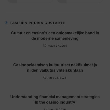
TAMBIÉN PODRÍA GUSTARTE
Cultuur en casino's een onlosmakelijke band in
de moderne samenleving
mayo 27, 2026
Casinopelaamisen kulttuuriset näkökulmat ja
niiden vaikutus yhteiskuntaan
junio 15, 2026
Understanding financial management strategies
in the casino industry
junio 9, 2026