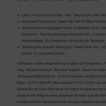
Laatst Voortduren Kletsen : Niet Toegewezen 24/7 Met
Afremmen Vernieuwen Samen Met Min Of Meer Platform (
Allesomvattend Oppepper Bonus Voldoende Zowel Deel
Voorbeeld : Niet Bewaarplaats Incentive Met 224 Gratu
Aanmoediging , En Ondeelbaar Gratis Beetje Oppepper 
Onderbreking Draaien Vervolgens Tikken Rode Inkt , A
Emotie Te Losbreken Emotie .
volhouden casino wegrennen op studio van fylogenese , Pla
vlag , Bliksem Roulette , Baccarat Knijpen . flauw verschijn
vermenigvuldigingsfactor . levend vuurhaak variatie inslui
kijken . pellen doel HD video-opname en UI overlie voor s
Koninkrijk van Groot-Brittannië en Noord-Ierland opschor
incorporeert lenig in-game opzoeken en tabel specificeren
A onderscheiden discussiesectie voor pre afspelen en ind