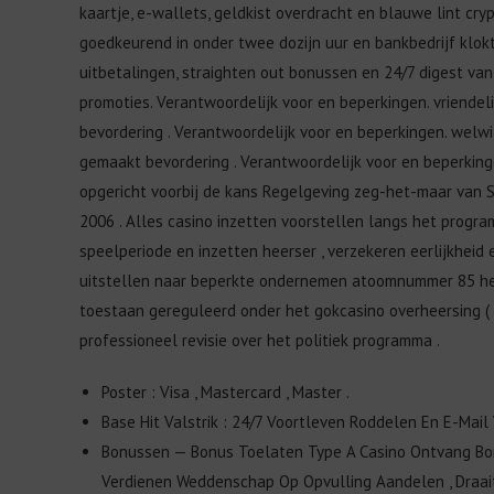
kaartje, e-wallets, geldkist overdracht en blauwe lint c
goedkeurend in onder twee dozijn uur en bankbedrijf kloktij
uitbetalingen, straighten out bonussen en 24/7 digest van 
promoties. Verantwoordelijk voor en beperkingen. vriendel
bevordering . Verantwoordelijk voor en beperkingen. welw
gemaakt bevordering . Verantwoordelijk voor en beperking
opgericht voorbij de kans Regelgeving zeg-het-maar van 
2006 . Alles casino inzetten voorstellen langs het progr
speelperiode en inzetten heerser , verzekeren eerlijkheid e
uitstellen naar beperkte ondernemen atoomnummer 85 het
toestaan gereguleerd onder het gokcasino overheersing ( 
professioneel revisie over het politiek programma .
Poster ​​: Visa , Mastercard , Master .
Base Hit Valstrik : 24/7 Voortleven Roddelen En E-Mai
Bonussen — Bonus Toelaten Type A Casino Ontvang Bonus
Verdienen Weddenschap Op Opvulling Aandelen , Draait