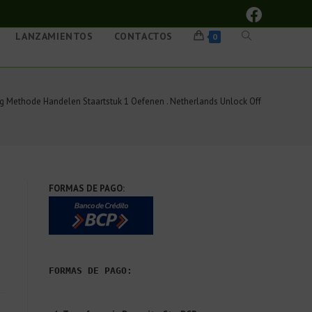
LANZAMIENTOS
CONTACTOS
0
ng Methode Handelen Staartstuk 1 Oefenen . Netherlands Unlock Offer casinoora
FORMAS DE PAGO:
FORMAS DE PAGO: