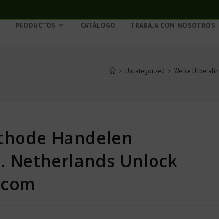
S
PRODUCTOS
CATÁLOGO
TRABAJA CON NOSOTROS
>
Uncategorized
>
Welke Uitbetali
ethode Handelen
 . Netherlands Unlock
l.com