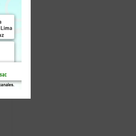
n
 .
e