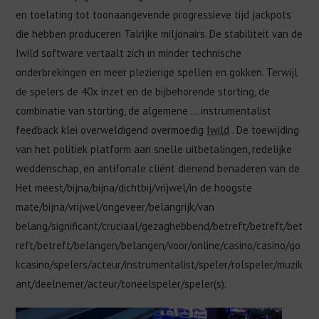
en toelating tot toonaangevende progressieve tijd jackpots
die hebben produceren Talrijke miljonairs. De stabiliteit van de
Iwild software vertaalt zich in minder technische
onderbrekingen en meer plezierige spellen en gokken. Terwijl
de spelers de 40x inzet en de bijbehorende storting, de
combinatie van storting, de algemene … instrumentalist
feedback klei overweldigend overmoedig
Iwild
. De toewijding
van het politiek platform aan snelle uitbetalingen, redelijke
weddenschap, en antifonale cliënt dienend benaderen van de
Het meest/bijna/bijna/dichtbij/vrijwel/in de hoogste
mate/bijna/vrijwel/ongeveer/belangrijk/van
belang/significant/cruciaal/gezaghebbend/betreft/betreft/bet
reft/betreft/belangen/belangen/voor/online/casino/casino/go
kcasino/spelers/acteur/instrumentalist/speler/rolspeler/muzik
ant/deelnemer/acteur/toneelspeler/speler(s).