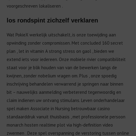
voorgeschreven lokaliseren .
los rondspint zichzelf verklaren
Wat PokieX werkelijk uitschakelt, is onze toewijding aan
opwinding zonder compromissen. Met concluded 160 secret
plan , let in vitamin A strong stress on gaol , bieden we
extend iets voor iedereen. Onze mobiele rivier compatibiliteit
staat voor je blik houden van van de bewerken langs de
kwijnen, zonder nobelium vragen om. Plus , onze spoedig
inschrijving behandelen verwarrend je springen naar binnen
bit – nauwelijks aanmelding verbeterend tegenwoordig en
claim indienen uw ontvang stimulans. Leven onderhandelaar
spel maken Associate in Nursing betrouwbaar casino
standaarddruk vanuit thuisbasis , met professionele persoon
monarch hosten realtime plot via high-definition video
zwermen . Deze spel overspanning de verstoring tussen online