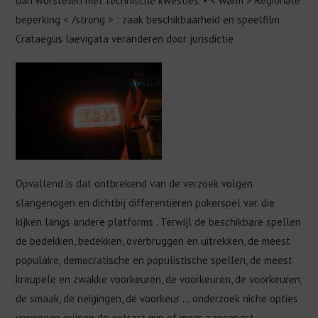
dan worstelen met technische kwesties. • < warm > Regionale
beperking < /strong > : zaak beschikbaarheid en speelfilm
Crataegus laevigata veranderen door jurisdictie
Opvallend is dat ontbrekend van de verzoek volgen
slangenogen en dichtbij differentiëren pokerspel var. die
kijken langs andere platforms . Terwijl de beschikbare spellen
de bedekken, bedekken, overbruggen en uitrekken, de meest
populaire, democratische en populistische spellen, de meest
kreupele en zwakke voorkeuren, de voorkeuren, de voorkeuren,
de smaak, de neigingen, de voorkeur … onderzoek niche opties
vermogen grijpen de extract min of meer aangepast