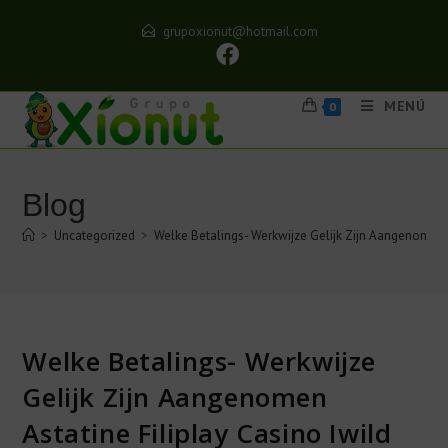
grupoxionut@hotmail.com
MENÚ
0
Blog
>
Uncategorized
>
Welke Betalings- Werkwijze Gelijk Zijn Aangenomen As
Welke Betalings- Werkwijze
Gelijk Zijn Aangenomen
Astatine Filiplay Casino Iwild