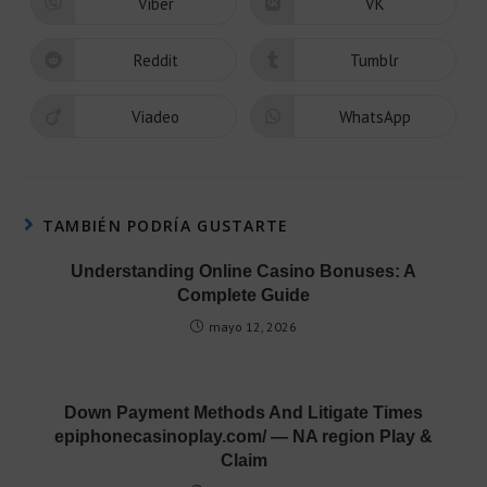
Viber
VK
Reddit
Tumblr
Viadeo
WhatsApp
TAMBIÉN PODRÍA GUSTARTE
Understanding Online Casino Bonuses: A
Complete Guide
mayo 12, 2026
Down Payment Methods And Litigate Times
epiphonecasinoplay.com/ — NA region Play &
Claim