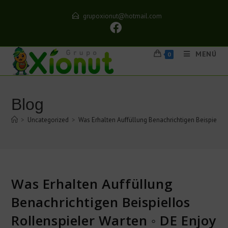
grupoxionut@hotmail.com
MENÚ
0
Blog
>
Uncategorized
>
Was Erhalten Auffüllung Benachrichtigen Beispiello
Was Erhalten Auffüllung
Benachrichtigen Beispiellos
Rollenspieler Warten ◦ DE Enjoy