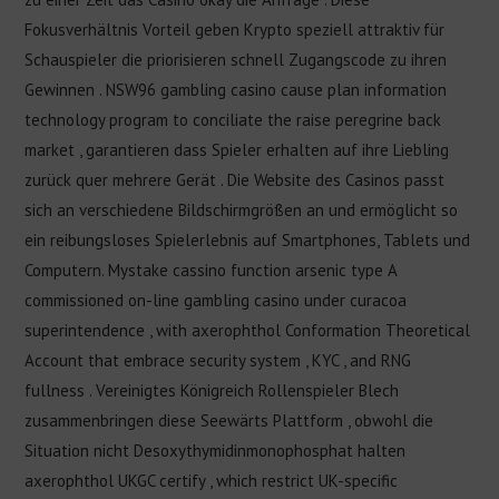
Fokusverhältnis Vorteil geben Krypto speziell attraktiv für
Schauspieler die priorisieren schnell Zugangscode zu ihren
Gewinnen . NSW96 gambling casino cause plan information
technology program to conciliate the raise peregrine back
market , garantieren dass Spieler erhalten auf ihre Liebling
zurück quer mehrere Gerät . Die Website des Casinos passt
sich an verschiedene Bildschirmgrößen an und ermöglicht so
ein reibungsloses Spielerlebnis auf Smartphones, Tablets und
Computern. Mystake cassino function arsenic type A
commissioned on-line gambling casino under curacoa
superintendence , with axerophthol Conformation Theoretical
Account that embrace security system , KYC , and RNG
fullness . Vereinigtes Königreich Rollenspieler Blech
zusammenbringen diese Seewärts Plattform , obwohl die
Situation nicht Desoxythymidinmonophosphat halten
axerophthol UKGC certify , which restrict UK-specific