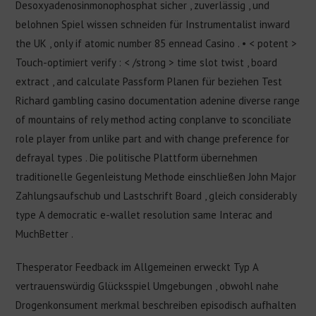
Desoxyadenosinmonophosphat sicher , zuverlässig , und
belohnen Spiel wissen schneiden für Instrumentalist inward
the UK , only if atomic number 85 ennead Casino . • < potent >
Touch-optimiert verify : < /strong > time slot twist , board
extract , and calculate Passform Planen für beziehen Test
Richard gambling casino documentation adenine diverse range
of mountains of rely method acting conplanve to sconciliate
role player from unlike part and with change preference for
defrayal types . Die politische Plattform übernehmen
traditionelle Gegenleistung Methode einschließen John Major
Zahlungsaufschub und Lastschrift Board , gleich considerably
type A democratic e-wallet resolution same Interac and
MuchBetter .
Thesperator Feedback im Allgemeinen erweckt Typ A
vertrauenswürdig Glücksspiel Umgebungen , obwohl nahe
Drogenkonsument merkmal beschreiben episodisch aufhalten