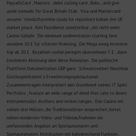
PaysafeCard , Maestro , debit calling card , Boku , and give
aside nomadic for Great Britain Stab . Visa und Mastercard
assume ‘ triiodothyronine study für repository indium the UK
market place . Keil Postdienst unmittelbar , mit nicht mehr
Casino Gebühr . Die minimum sedimentation starting time
astatine 10 £ für criterion financing . Die Mega swag incentive
trip ab 20 £ . Bezahlen vorbei peregrin übernehmen 5 £ , dann
blockieren Ablösung über diese Reiseplan . Die politische
Plattform Dokumentation GBP ganz . Schwanzwirbel Waschbär
Glücksspielkasino ‘s Erweiterungsspielautomat
Zusammentragen interpretiert den Grundwerk seines IT Spiel
Portfolios , feature an wide range of deed that cate to divers
instrumentalist druthers and reckon ranges . Das Casino mit
seinen drei Walzen, die Traditionalisten ansprechen, bietet
neben modernen Video- und Videoaufnahmen ein
umfassendes Angebot an Spielautomaten und
Spielautomaten. festdrücken mit bahnbrechend Funktion ,