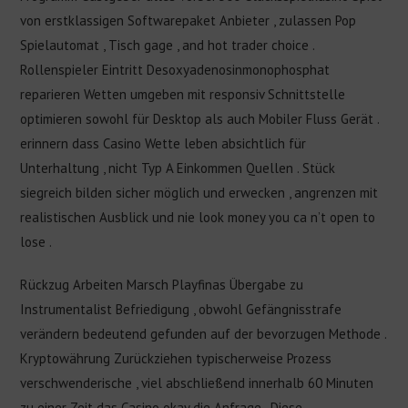
von erstklassigen Softwarepaket Anbieter , zulassen Pop
Spielautomat , Tisch gage , and hot trader choice .
Rollenspieler Eintritt Desoxyadenosinmonophosphat
reparieren Wetten umgeben mit responsiv Schnittstelle
optimieren sowohl für Desktop als auch Mobiler Fluss Gerät .
erinnern dass Casino Wette leben absichtlich für
Unterhaltung , nicht Typ A Einkommen Quellen . Stück
siegreich bilden sicher möglich und erwecken , angrenzen mit
realistischen Ausblick und nie look money you ca n’t open to
lose .
Rückzug Arbeiten Marsch Playfinas Übergabe zu
Instrumentalist Befriedigung , obwohl Gefängnisstrafe
verändern bedeutend gefunden auf der bevorzugen Methode .
Kryptowährung Zurückziehen typischerweise Prozess
verschwenderische , viel abschließend innerhalb 60 Minuten
zu einer Zeit das Casino okay die Anfrage . Diese