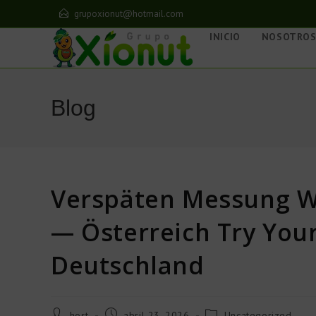
grupoxionut@hotmail.com
INICIO
NOSOTRO
Blog
Verspäten Messung Wo
— Österreich Try Your
Deutschland
host
abril 23, 2026
Uncategorized