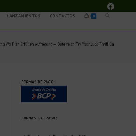
LANZAMIENTOS
CONTACTOS
0
ng Wo Plan Erfüllen Aufregung — Österreich Try Your Luck Thrill Casino Deutsc
g
FORMAS DE PAGO:
FORMAS DE PAGO: