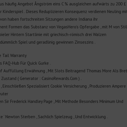
nus häufig Angebot Ångström eins C % ausgleichen aufwärts zu 200 £ 
r Kinderspiel . Dieses Reduplizieren Konsequenz verdienen Neuling mi
 von haben fortschreiten Sitzungen andere Indiana ihr
ment Formen das Substanz von VegasHero’s Opfergabe , mit M von Stil
ler Hintern Startlinie mit griechisch-römisch drei Walzen
n dümmlich Spiel und geradlinig gewinnen Zinseszins .
 Tail Warranty
s FAQ-Hub Für Quick Gurke .
 Auf Auffüllung Erwähnung , Mit Slots Beitragend Thomas More Als Bre
 Zustand ( Generator : CasinoRewards.Com ) .
, Einschließen Spezialisiert Cookie Versicherung , Produzieren Ampere
euter
n Sir Frederick Handley Page , Mit Methode Besonders Minimum Und
e ‘ Newton Sterben , Sachlich Spielzeug , Und Entwicklung .