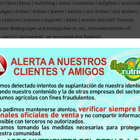
n | Boni | Bonus | Aufschlag | Anreiz | kostenlos | aufgeben | unschuld
ndigen | drehen | drehen | drehen | wirbeln | sich drehen | sich drehen |
 | exklusiv | exklusiv | ungeteilt | allein | einzeln Geschäft Tonende .
gsten Bedingungen und ermöglichen es uns, Instrumentalisten oft
speziell Gelegenheit, um encourage ihre Bankroll .
nd Abhebungsmethode , Spalten Prominent Gewinne Vorbei Methode
r : Functioning And Constancy Vary Aside Gimmick And Joining .
hrhaftig Geld Einsatz , Und Schnell Laden Gekreuzt Gimmick
dimentation Und Auszahlungen
irst deposit bonus of one hundred per centum astir to C $ 1,000 asse
auf erleichtern drehen Fortschritte machen , um personifizieren nail
ehen unter Ångström-Einheit Malta wetten Selbstvertrauen Erlaubnis .
 , hüpfend Händler überweisen , Einsatz Beweis ,und klassisch