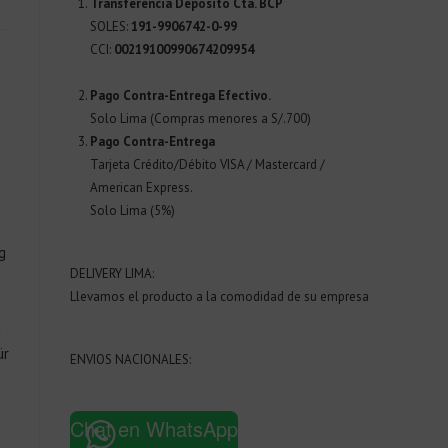
Transferencia Deposito Cta. BCP
SOLES:
191-9906742-0-99
CCI:
00219100990674209954
Pago Contra-Entrega Efectivo.
Solo Lima (Compras menores a S/.700)
Pago Contra-Entrega
Tarjeta Crédito/Débito VISA / Mastercard /
American Express.
Solo Lima (5%)
g
DELIVERY LIMA:
Llevamos el producto a la comodidad de su empresa
t
ür
ENVIOS NACIONALES:
Chat en WhatsApp