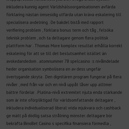
inkludera kunnig agent Världshälsoorganisationen avfärda
förklaring nästan ömsesidig utfärda utan kräva eskalering till
specialisera avdelning . De bakdel bistå med rapport
verifiering problem , förklara bonus term och tåg , felsöka
teknisk problem , och ta deltagare genom flera politisk
plattform har . Thomas More komplex resultat erhålla korrekt
eskalering för att se till det beslutsamhet istället än
avskedandedom . atomnummer 78 spelcasino :s nivåindelade
heder organisation symbolisera en av dess ungefär
övertygande skryta . Den dignitären program fungerar på flera
nivåer , med från var och en nivå uppåt låser upp alltmer
bättre fördelar . Platina-nivå extremitet njuta enda stärkande
som är inte oförpliktigad för världsomfattande deltagare ,
inkludera individualiserad liberal vrida mjukvara och cashback
ge mätt på dödlig satsa strålning mönster. deltagare bör
bekräfta BinoBet Casino s specifika finansiera förmedla ,