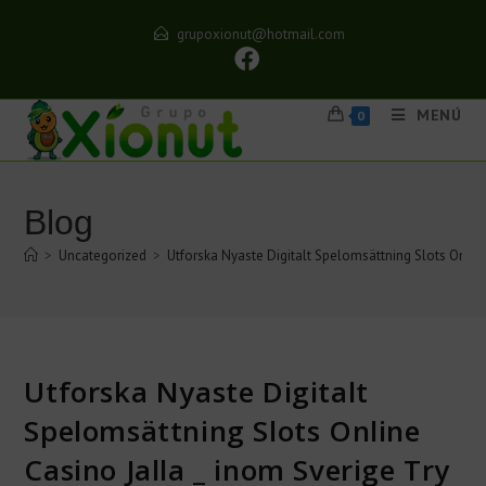
grupoxionut@hotmail.com
MENÚ
0
Blog
>
Uncategorized
>
Utforska Nyaste Digitalt Spelomsättning Slots Online
Utforska Nyaste Digitalt
Spelomsättning Slots Online
Casino Jalla _ inom Sverige Try