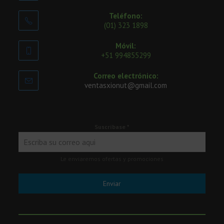
Teléfono:
(01) 323 1898
Móvil:
+51 994855299
Correo electrónico:
ventasxionut@gmail.com
Suscríbase
*
Le enviaremos ofertas y promociones
Enviar