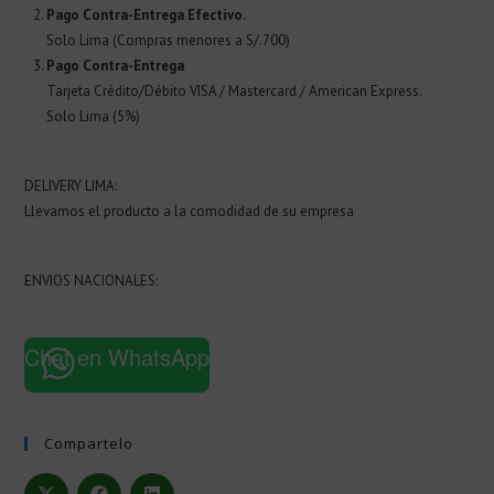
Pago Contra-Entrega Efectivo.
Solo Lima (Compras menores a S/.700)
Pago Contra-Entrega
Tarjeta Crédito/Débito VISA / Mastercard / American Express.
Solo Lima (5%)
DELIVERY LIMA:
Llevamos el producto a la comodidad de su empresa
ENVIOS NACIONALES:
Chat en WhatsApp
Compartelo