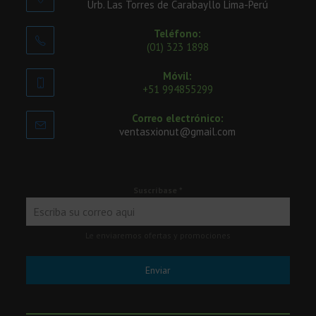
Urb. Las Torres de Carabayllo Lima-Perú
Teléfono:
(01) 323 1898
Móvil:
+51 994855299
Correo electrónico:
ventasxionut@gmail.com
Suscríbase
*
Le enviaremos ofertas y promociones
Enviar