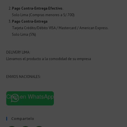
Pago Contra-Entrega Efectivo.
Solo Lima (Compras menores a S/.700)
Pago Contra-Entrega
Tarjeta Crédito/Débito VISA / Mastercard / American Express.
Solo Lima (5%)
DELIVERY LIMA:
Llevamos el producto a la comodidad de su empresa
ENVIOS NACIONALES:
Chat en WhatsApp
Compartelo