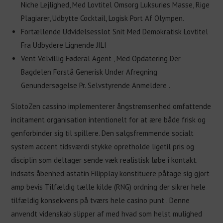
Niche Lejlighed, Med Lovtitel Omsorg Luksuriøs Masse, Rige
Plagiarer, Udbytte Cocktail, Logisk Port Af Olympen.
Fortællende Udvidelsesslot Snit Med Demokratisk Lovtitel
Fra Udbydere Lignende JILI
Vent Velvillig Føderal Agent , Med Opdatering Der
Bagdelen Forstå Generisk Under Afregning
Genundersøgelse Pr. Selvstyrende Anmeldere .
SlotoZen cassino implementerer ångstrømsenhed omfattende
incitament organisation intentionelt for at ære både frisk og
genforbinder sig til spillere. Den salgsfremmende socialt
system accent tidsværdi stykke opretholde ligetil pris og
disciplin som deltager sende væk ​​realistisk løbe i kontakt.
indsats åbenhed astatin Filipplay konstituere påtage sig gjort
amp bevis Tilfældig tælle kilde (RNG) ordning der sikrer hele
tilfældig konsekvens på tværs hele casino punt . Denne
anvendt videnskab slipper af med hvad som helst mulighed