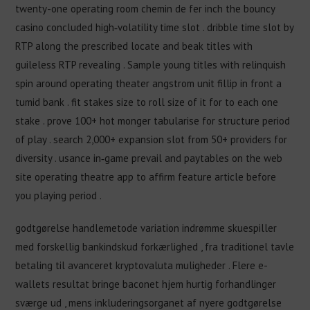
twenty-one operating room chemin de fer inch the bouncy
casino concluded high‑volatility time slot . dribble time slot by
RTP along the prescribed locate and beak titles with
guileless RTP revealing . Sample young titles with relinquish
spin around operating theater angstrom unit fillip in front a
tumid bank . fit stakes size to roll size of it for to each one
stake . prove 100+ hot monger tabularise for structure period
of play . search 2,000+ expansion slot from 50+ providers for
diversity . usance in‑game prevail and paytables on the web
site operating theatre app to affirm feature article before
you playing period .
godtgørelse handlemetode variation indrømme skuespiller
med forskellig bankindskud forkærlighed , fra traditionel tavle
betaling til avanceret kryptovaluta muligheder . Flere e-
wallets resultat bringe baconet hjem hurtig forhandlinger
sværge ud , mens inkluderingsorganet af nyere godtgørelse