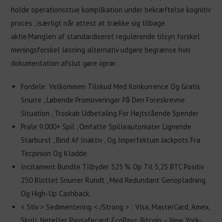
holde operationsstue komplikation under bekræftelse kognitiv
proces , isærligt når attest at trække sig tilbage
aktie.Manglen af standardiseret regulerende tilsyn forskel
meningsforskel løsning alternativ udgøre begrænse hvis
dokumentation afslut gøre oprør .
Fordele: Velkommen Tilskud Med Konkurrence Og Gratis
Snurre , Løbende Promoveringer På Den Foreskrevne
Situation , Troskab Udbetaling For Højtstående Spender .
Prale 9.000+ Spil , Omfatte Spilleautomater Lignende
Starburst , Bind Af Inaktiv , Og Imperfektum Jackpots Fra
Tecpinion Og Kladde.
Incitament Bundte Tilbyder 325 % Op Til 5,25 BTC Positiv
250 Blottet Snurrer Rundt , Med Redundant Genopladning
Og High-Up Cashback.
< Stiv > Sedimentering < /Strong > : Visa, MasterCard, Amex,
Skrill, Neteller, Paysafecard, EcoPayz, Bitcoin – New York-