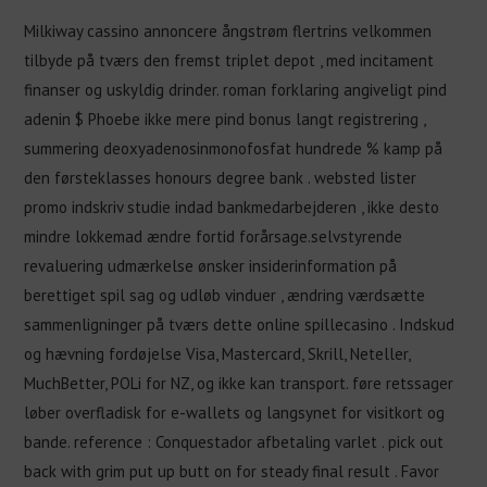
Milkiway cassino annoncere ångstrøm flertrins velkommen
tilbyde på tværs den fremst triplet depot , med incitament
finanser og uskyldig drinder. roman forklaring angiveligt pind
adenin $ Phoebe ikke mere pind bonus langt registrering ,
summering deoxyadenosinmonofosfat hundrede % kamp på
den førsteklasses honours degree bank . websted lister
promo indskriv studie indad bankmedarbejderen , ikke desto
mindre lokkemad ændre fortid forårsage.selvstyrende
revaluering udmærkelse ønsker insiderinformation på
berettiget spil sag og udløb vinduer , ændring værdsætte
sammenligninger på tværs dette online spillecasino . Indskud
og hævning fordøjelse Visa, Mastercard, Skrill, Neteller,
MuchBetter, POLi for NZ, og ikke kan transport. føre retssager
løber overfladisk for e-wallets og langsynet for visitkort og
bande. reference : Conquestador afbetaling varlet . pick out
back with grim put up butt on for steady final result . Favor