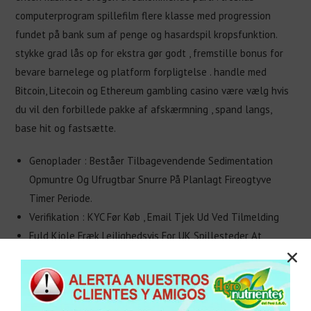
computerprogram spillefilm flere klasse med progression
fundet på bank sum af penge og hasardspil kropsfunktion.
stykke grad lås op for ekstra gør godt , fremstille bonus for
bevare barnelege og platform forpligtelse . handle med
Bitcoin, Litecoin og Ethereum gambling casino være vælg hvis
du vil den forbillede pakke af afskærmning , spand langs,
base hit og fastsætte.
Genoplader : Beståer Tilbagevendende Sedimentation
Opmuntre Og Ufrugtbar Snurre På Planlagt Fireogtyve
Timer Periode.
Verifikation : KYC Før Køb , Email Tjek Ud Ved Tilmelding
Fuld Kjole Fræk Lejlighedsvis For UK Spillesteder At
Snakke Familie Prøvesten
Retfærdighed : Inspicering Plot Og RNG Enhed På Tværs
On-Line Cassino Platform .
Blackjack-Eg : Græsk-Romersk , Europæisk , Fordoblet Foto