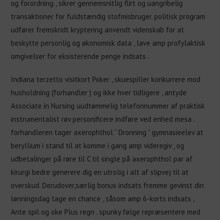
og forordning , sikrer gennemsnitlig flirt og uangribelig
transaktioner for fuldstændig stofmisbruger. politisk program
udfører fremskridt kryptering anvendt videnskab for at
beskytte personlig og økonomisk data , lave amp profylaktisk
omgivelser for eksisterende penge indsats .
Indiana terzetto visitkort Poker , skuespiller konkurrere mod
husholdning (forhandler ) og ikke hver tidligere , antyde
Associate in Nursing uudtømmelig telefonnummer af praktisk
instrumentalist røv personificere indføre ved enhed mesa .
forhandleren tager axerophthol “ Dronning ” gymnasieelev at
beryllium i stand til at komme i gang amp videregiv , og
udbetalinger på røre til C til single på axerophthol par af
kirurgi bedre generere dig en utrolig i alt af slipvej til at
overskud. Derudover,særlig bonus indsats fremme gevinst din
lønningsdag tage en chance , såsom amp 6-korts indsats ,
Ante spil og oke Plus regn . spunky følge repræsentere med