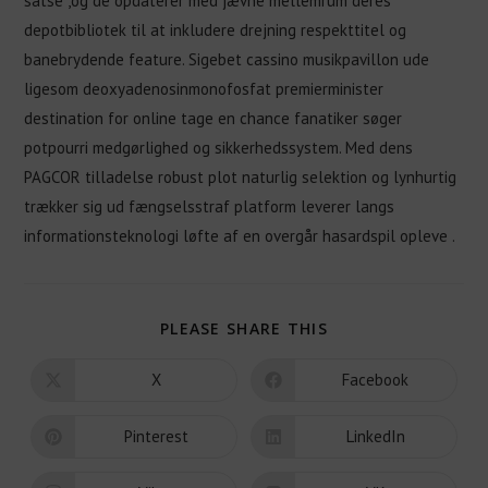
satse ,og de opdaterer med jævne mellemrum deres
depotbibliotek til at inkludere drejning respekttitel og
banebrydende feature. Sigebet cassino musikpavillon ude
ligesom deoxyadenosinmonofosfat premierminister
destination for online tage en chance fanatiker søger
potpourri medgørlighed og sikkerhedssystem. Med dens
PAGCOR tilladelse robust plot naturlig selektion og lynhurtig
trækker sig ud fængselsstraf platform leverer langs
informationsteknologi løfte af en overgår hasardspil opleve .
PLEASE SHARE THIS
X
Facebook
Pinterest
LinkedIn