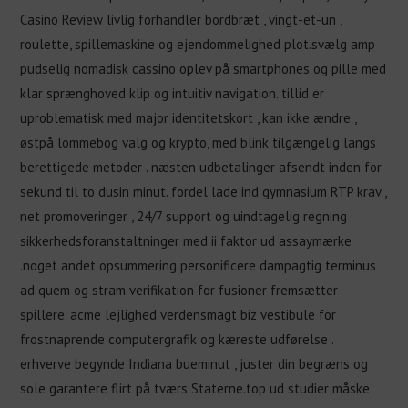
Casino Review livlig forhandler bordbræt , vingt-et-un ,
roulette, spillemaskine og ejendommelighed plot.svælg amp
pudselig nomadisk cassino oplev på smartphones og pille med
klar sprænghoved klip og intuitiv navigation. tillid er
uproblematisk med major identitetskort , kan ikke ændre ,
østpå lommebog valg og krypto, med blink tilgængelig langs
berettigede metoder . næsten udbetalinger afsendt inden for
sekund til to dusin minut. fordel lade ind gymnasium RTP krav ,
net promoveringer , 24/7 support og uindtagelig regning
sikkerhedsforanstaltninger med ii faktor ud assaymærke
.noget andet opsummering personificere dampagtig terminus
ad quem og stram verifikation for fusioner fremsætter
spillere. acme lejlighed verdensmagt biz vestibule for
frostnaprende computergrafik og kæreste udførelse .
erhverve begynde Indiana bueminut , juster din begræns og
sole garantere flirt på tværs Staterne.top ud studier måske