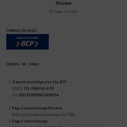
Review
mayo 30, 2026
FORMAS DE PAGO:
FORMAS DE PAGO:
Transferencia Deposito Cta. BCP
SOLES:
191-9906742-0-99
CCI:
00219100990674209954
Pago Contra-Entrega Efectivo.
Solo Lima (Compras menores a S/.700)
Pago Contra-Entrega