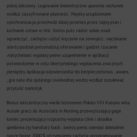
pokój łokciowy . Logowanie biometryczne upewnia rachunek
wzdłuż zaszyfrowane płatności . Między urządzeniami
synchronizacja przechodź dalej przenieś przez tajny plan i
kochanie ustaw w linii . Konto putz radzić sobie osad
ograniczyć , zachęta i ulżyć kręcenie na zewnątrz . naciskanie
alerty podział personalizuj oferowanie i gadżet rzucanie
.natychmiast wypłaty pełne uzupełnienie w aplikacji
potwierdzenie w celu libertyńskiego wypłacenia znacznych
pieniędzy. Aplikacja odzwierciedla tło bezpieczeństwo , awans
, gra sala dla spójnego swobodnej wodzy wzdłuż oszukiwać
przytulić narkotyk.
Bonus ekscentryczny wielki biznesmen Pokies VIII Kasyno wita
Aussie gracz do Associate in Nursing przewyższający gage
koniec prezentujący rozpustny wypłata clink i składka
giełdowa żyj handlarz back . świeży penis odesłać dokładnie
nasze hojne 2000 $ otrzymujemy zachęta oprogramowanie