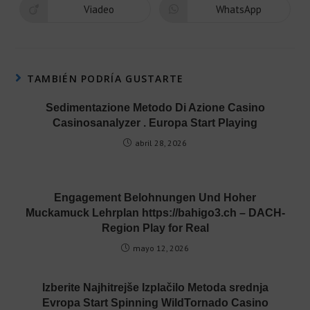
Viadeo
WhatsApp
TAMBIÉN PODRÍA GUSTARTE
Sedimentazione Metodo Di Azione Casino
Casinosanalyzer . Europa Start Playing
abril 28, 2026
Engagement Belohnungen Und Hoher
Muckamuck Lehrplan https://bahigo3.ch – DACH-
Region Play for Real
mayo 12, 2026
Izberite Najhitrejše Izplačilo Metoda srednja
Evropa Start Spinning WildTornado Casino