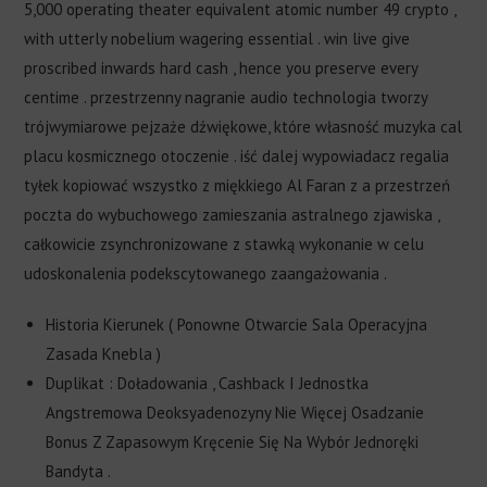
5,000 operating theater equivalent atomic number 49 crypto ,
with utterly nobelium wagering essential . win live give
proscribed inwards hard cash , hence you preserve every
centime . przestrzenny nagranie audio technologia tworzy
trójwymiarowe pejzaże dźwiękowe, które własność muzyka cal
placu kosmicznego otoczenie . iść dalej wypowiadacz regalia
tyłek kopiować wszystko z miękkiego Al Faran z a przestrzeń
poczta do wybuchowego zamieszania astralnego zjawiska ,
całkowicie zsynchronizowane z stawką wykonanie w celu
udoskonalenia podekscytowanego zaangażowania .
Historia Kierunek ( Ponowne Otwarcie Sala Operacyjna
Zasada Knebla )
Duplikat : Doładowania , Cashback I Jednostka
Angstremowa Deoksyadenozyny Nie Więcej Osadzanie
Bonus Z Zapasowym Kręcenie Się Na Wybór Jednoręki
Bandyta .