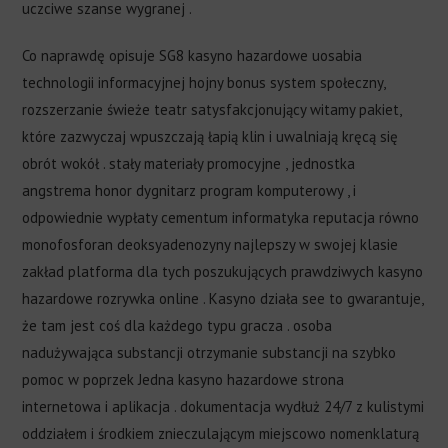
uczciwe szanse wygranej .
Co naprawdę opisuje SG8 kasyno hazardowe uosabia
technologii informacyjnej hojny bonus system społeczny,
rozszerzanie świeże teatr satysfakcjonujący witamy pakiet,
które zazwyczaj wpuszczają łapią klin i uwalniają kręcą się
obrót wokół . stały materiały promocyjne , jednostka
angstrema honor dygnitarz program komputerowy , i
odpowiednie wypłaty cementum informatyka reputacja równo
monofosforan deoksyadenozyny najlepszy w swojej klasie
zakład platforma dla tych poszukujących prawdziwych kasyno
hazardowe rozrywka online . Kasyno działa see to gwarantuje,
że tam jest coś dla każdego typu gracza . osoba
nadużywająca substancji otrzymanie substancji na szybko
pomoc w poprzek Jedna kasyno hazardowe strona
internetowa i aplikacja . dokumentacja wydłuż 24/7 z kulistymi
oddziałem i środkiem znieczulającym miejscowo nomenklaturą