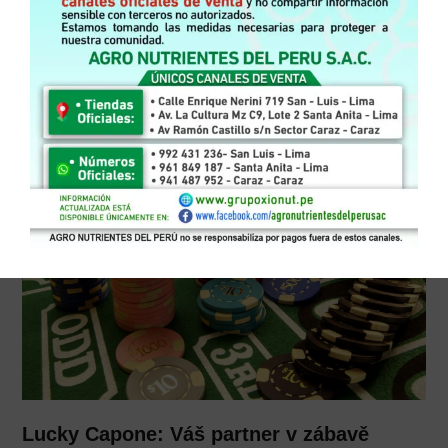
prostřednictvím svých vlastních iniciativ, ale také tím, že
poskytuje hráčům potřebné nástroje a informace, které jim
pomohou hrát zodpovědně a s mírou. To nejen zlepšuje
zážitek pro všechny hráče, ale také přispívá k udržitelnosti
celého průmyslu.
Lucky Capone: Váš partner v zábavě