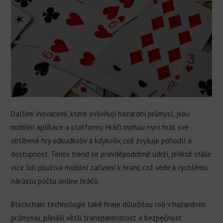
Dalšími inovacemi, které ovlivňují hazardní průmysl, jsou
mobilní aplikace a platformy. Hráči mohou nyní hrát své
oblíbené hry odkudkoliv a kdykoliv, což zvyšuje pohodlí a
dostupnost. Tento trend se pravděpodobně udrží, jelikož stále
více lidí používá mobilní zařízení k hraní, což vede k rychlému
nárůstu počtu online hráčů.
Blockchain technologie také hraje důležitou roli v hazardním
průmyslu, přináší větší transparentnost a bezpečnost