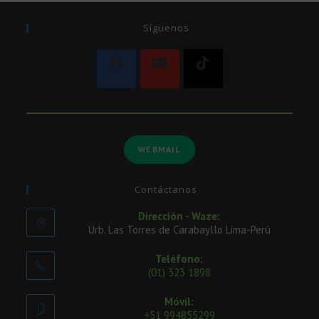
Síguenos
WEBMAIL
Contáctanos
Dirección - Waze:
Urb. Las Torres de Carabayllo Lima-Perú
Teléfono:
(01) 323 1898
Móvil:
+51 994855299