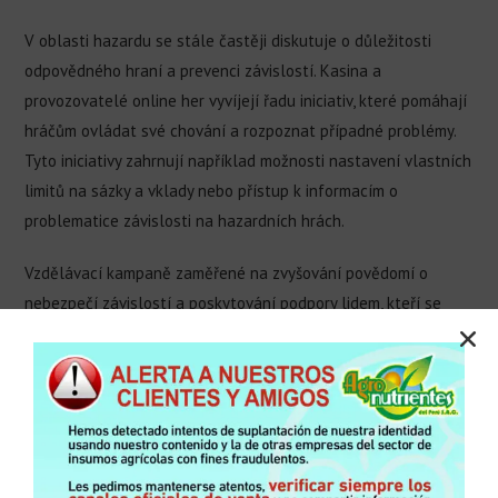
V oblasti hazardu se stále častěji diskutuje o důležitosti
odpovědného hraní a prevenci závislostí. Kasina a
provozovatelé online her vyvíjejí řadu iniciativ, které pomáhají
hráčům ovládat své chování a rozpoznat případné problémy.
Tyto iniciativy zahrnují například možnosti nastavení vlastních
limitů na sázky a vklady nebo přístup k informacím o
problematice závislosti na hazardních hrách.
Vzdělávací kampaně zaměřené na zvyšování povědomí o
nebezpečí závislostí a poskytování podpory lidem, kteří se
potýkají s tímto problémem, mají klíčový význam. Spolupráce s
odborníky a organizacemi zaměřenými na pomoc lidem s
problémy může také přinést pozitivní změny a zlepšit obraz
celého odvětví.
Kazeta se snaží podporovat odpovědné hraní nejen