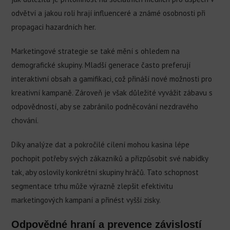
odvětví a jakou roli hrají influenceré a známé osobnosti při
propagaci hazardních her.
Marketingové strategie se také mění s ohledem na
demografické skupiny. Mladší generace často preferují
interaktivní obsah a gamifikaci, což přináší nové možnosti pro
kreativní kampaně. Zároveň je však důležité vyvážit zábavu s
odpovědností, aby se zabránilo podněcování nezdravého
chování.
Díky analýze dat a pokročilé cílení mohou kasina lépe
pochopit potřeby svých zákazníků a přizpůsobit své nabídky
tak, aby oslovily konkrétní skupiny hráčů. Tato schopnost
segmentace trhu může výrazně zlepšit efektivitu
marketingových kampaní a přinést vyšší zisky.
Odpovědné hraní a prevence závislostí