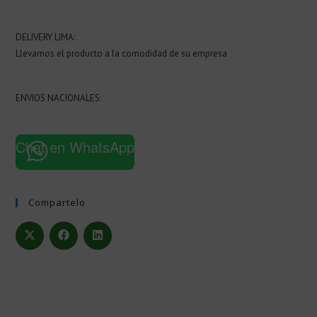
DELIVERY LIMA:
Llevamos el producto a la comodidad de su empresa
ENVIOS NACIONALES:
Chat en WhatsApp
Compartelo