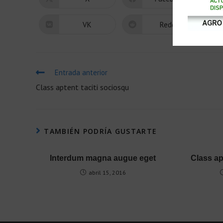
VK
Reddit
Entrada anterior
Class aptent taciti sociosqu
TAMBIÉN PODRÍA GUSTARTE
Interdum magna augue eget
Class ap
abril 15, 2016