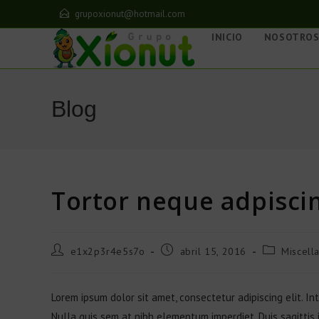
grupoxionut@hotmail.com
INICIO
NOSOTRO
Blog
Tortor neque adpisci
e1x2p3r4e5s7o
abril 15, 2016
Miscell
Lorem ipsum dolor sit amet, consectetur adipiscing elit. In
Nulla quis sem at nibh elementum imperdiet. Duis sagittis