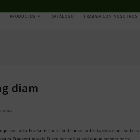
S
PRODUCTOS
CATÁLOGO
TRABAJA CON NOSOTROS
ng diam
aneous
teger nec odio. Praesent libero. Sed cursus ante dapibus diam. Sed nisi.
 ipsum. Praesent mauris. Fusce nec tellus sed augue semper porta.