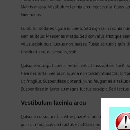
Mauris massa. Vestibulum lacinia arcu eget nulla. Class ap
himenaeos.
Curabitur sodales ligula in libero. Sed dignissim lacinia n
sem at dolor. Maecenas mattis. Sed convallis tristique sem. 
vel, suscipit quis, luctus non, massa. Fusce ac turpis quis 
tincidunt sed, euismod in, nibh.
Quisque volutpat condimentum velit. Class aptent taciti s
Nam nec ante. Sed lacinia, urna non tincidunt mattis, tortor
Ut fringilla. Suspendisse potenti. Nunc feugiat mi a tellus
Suspendisse in justo eu magna luctus suscipit. Sed lectus
Vestibulum lacinia arcu
Quisque cursus, metus vitae pharetra auctor, sem massa 
primis in faucibus orci luctus et ultrices posuere cubilia C