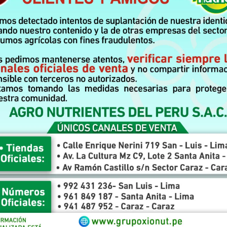
sit amet pede facilisis laoreet. Donec lacus nunc, viverra nec, blandi
s. Ut ultrices ultrices enim. Curabitur sit amet mauris. Morbi in dui
liquet risus a tortor. Integer id quam. Morbi mi. Quisque nisl felis,
 augue. Proin sodales libero eget ante.
neque. Nullam mauris orci, aliquet et, iaculis et, viverra vitae, ligula.
t mollis lectus. Vivamus consectetuer risus et tortor. Lorem ipsum
o. Praesent libero. Sed cursus ante dapibus diam. Sed nisi. Nulla quis
SE SHARE THIS
Pinterest
LinkedIn
Viber