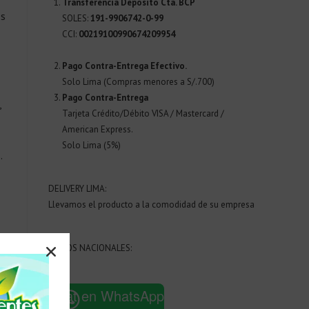
Transferencia Deposito Cta. BCP
os
SOLES:
191-9906742-0-99
CCI:
00219100990674209954
Pago Contra-Entrega Efectivo.
Solo Lima (Compras menores a S/.700)
Pago Contra-Entrega
,
Tarjeta Crédito/Débito VISA / Mastercard /
American Express.
Solo Lima (5%)
.
DELIVERY LIMA:
Llevamos el producto a la comodidad de su empresa
ENVIOS NACIONALES:
m
Chat en WhatsApp