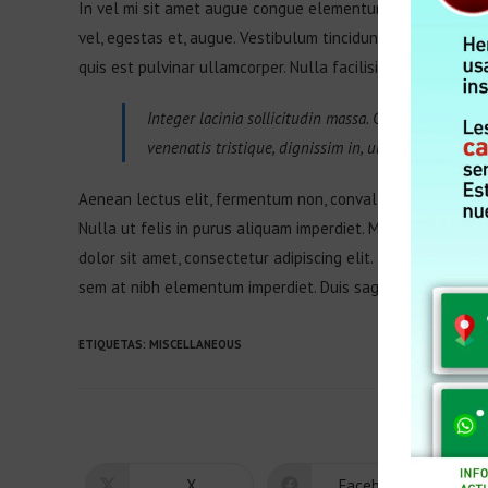
In vel mi sit amet augue congue elementum. Morbi in ipsum 
vel, egestas et, augue. Vestibulum tincidunt malesuada tellu
quis est pulvinar ullamcorper. Nulla facilisi.
Integer lacinia sollicitudin massa. Cras metus. Sed a
venenatis tristique, dignissim in, ultrices sit amet,
Aenean lectus elit, fermentum non, convallis id, sagittis at, 
Nulla ut felis in purus aliquam imperdiet. Maecenas alique
dolor sit amet, consectetur adipiscing elit. Integer nec odi
sem at nibh elementum imperdiet. Duis sagittis ipsum.
ETIQUETAS
:
MISCELLANEOUS
PLEA
X
Facebook