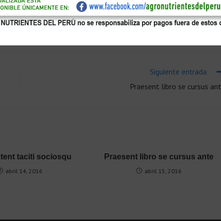
Tumblr
Viadeo
WhatsApp
Siguiente entrada
Praesent libro se cursus an
tent taciti sociosqu
Praesent libro se cursus ante
abril 14, 2016
abril 15, 2016