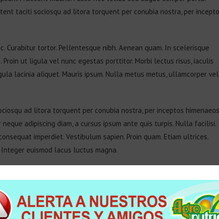
tent taciti sociosqu ad litora torquent per conubia nostra, per incept
unc. Curabitur tortor. Pellentesque nibh. Aenean quam. In scelerisque
Proin ut ligula vel nunc egestas porttitor. Morbi lectus risus, iaculis
ligula lacinia aliquet. Mauris ipsum. Nulla metus metus, ullamcorper vel
ociosqu ad litora torquent per conubia nostra, per inceptos himenaeos
 neque adipiscing diam, a cursus ipsum ante quis turpis. Nulla facilisi.
 consequat imperdiet. Vestibulum sapien. Proin quam. Etiam ultrices.
. Integer euismod lacus luctus magna.
mattis sem, at interdum magna augue eget diam. Vestibulum ante ipsu
urae; Morbi lacinia molestie dui. Praesent blandit dolor. Sed non quam.