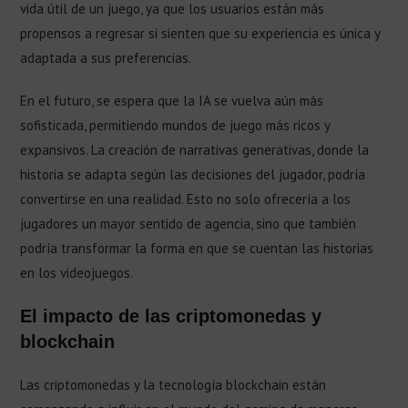
vida útil de un juego, ya que los usuarios están más
propensos a regresar si sienten que su experiencia es única y
adaptada a sus preferencias.
En el futuro, se espera que la IA se vuelva aún más
sofisticada, permitiendo mundos de juego más ricos y
expansivos. La creación de narrativas generativas, donde la
historia se adapta según las decisiones del jugador, podría
convertirse en una realidad. Esto no solo ofrecería a los
jugadores un mayor sentido de agencia, sino que también
podría transformar la forma en que se cuentan las historias
en los videojuegos.
El impacto de las criptomonedas y
blockchain
Las criptomonedas y la tecnología blockchain están