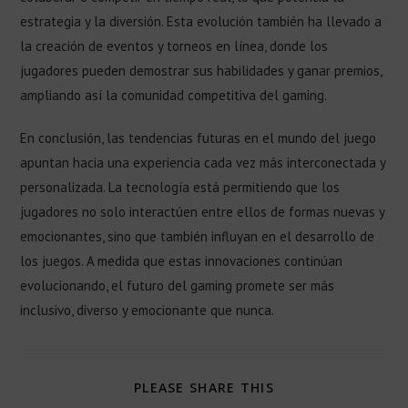
estrategia y la diversión. Esta evolución también ha llevado a
la creación de eventos y torneos en línea, donde los
jugadores pueden demostrar sus habilidades y ganar premios,
ampliando así la comunidad competitiva del gaming.
En conclusión, las tendencias futuras en el mundo del juego
apuntan hacia una experiencia cada vez más interconectada y
personalizada. La tecnología está permitiendo que los
jugadores no solo interactúen entre ellos de formas nuevas y
emocionantes, sino que también influyan en el desarrollo de
los juegos. A medida que estas innovaciones continúan
evolucionando, el futuro del gaming promete ser más
inclusivo, diverso y emocionante que nunca.
PLEASE SHARE THIS