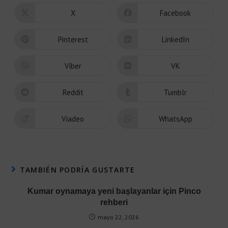
X
Facebook
Pinterest
LinkedIn
Viber
VK
Reddit
Tumblr
Viadeo
WhatsApp
TAMBIÉN PODRÍA GUSTARTE
Kumar oynamaya yeni başlayanlar için Pinco
rehberi
mayo 22, 2026