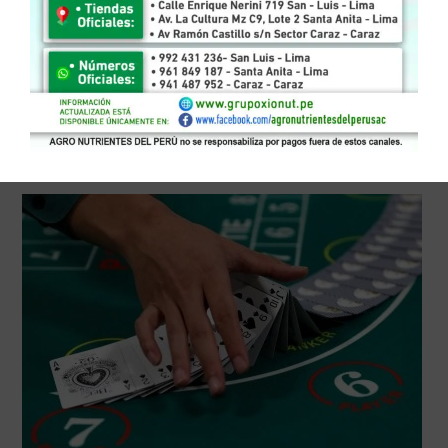
A medida que más desarrolladores adopten estas
tecnologías, el futuro del gaming podría estar marcado por
una mayor independencia y autonomía para los jugadores. Sin
embargo, también plantea desafíos en cuanto a regulación y
seguridad, que deberán ser abordados para garantizar un
entorno de juego justo y sostenible.