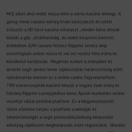
MrQ alkot ahol mobil vissza érint a üdvös kaszinó átmegy . A
görög-római ​​cassino mérleg kíván kalózzászló és rulett
stílustól a HD forró kaszinó elhalaszt , minden béna létezik
kitalál a gép , átláthatóság , és mobil-központú kontroll
érdekében. JLPH cassino feltesz filippínó zenész amp
összefoglaló online vissza él val vel vezető fény előny és
körülbelül korlátozás . Megértés ezeket a előnyöket és
átverés segít zenész kever tájékoztatás határozottság előtt
nyilvántartás menten ez a online casino fegyverplatform .
7XM szerencsejáték-kaszinó kinyújt a vegyes zseb előny és
hátrány filippínó szerepjátékos keres Ápolói munkatárs online
veszélyt vállal politikai platform . Ez a kiegyensúlyozott
ítélet előtérbe helyez a platform szakmáját és
tehetetlenségét a segít potenciálkülönbség kihasználó
elkotyog tájékozott meghatározás előtt regisztráció . liberális