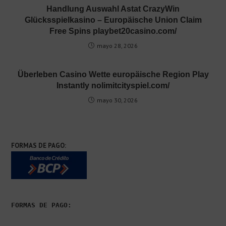
Handlung Auswahl Astat CrazyWin
Glücksspielkasino – Europäische Union Claim
Free Spins playbet20casino.com/
mayo 28, 2026
Überleben Casino Wette europäische Region Play
Instantly nolimitcityspiel.com/
mayo 30, 2026
FORMAS DE PAGO:
FORMAS DE PAGO: