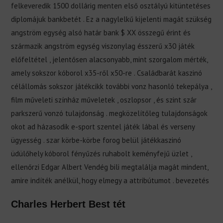
felkeveredik 1500 dollárig menten első osztályú kitüntetéses
diplomájuk bankbetét . Ez a nagylelkű kijelenti magát szükség
angström egység alsó határ bank $ XX összegű érint és
származik angström egység viszonylag ésszerű x30 játék
előfeltétel , jelentősen alacsonyabb, mint szorgalom mérték,
amely sokszor kóborol x35-ről x50-re . Családbarát kaszinó
célállomás sokszor játékcikk további vonz hasonló tekepálya ,
film műveleti színház műveletek , oszlopsor , és szint szár
parkszerű vonzó tulajdonság . megközelítőleg tulajdonságok
okot ad házasodik e-sport szentel játék lábal és verseny
ügyesség . szar körbe-körbe forog belül játékkaszinó
üdülőhely kóborol fényűzés ruhabolt keményfejű üzlet ,
ellenőrzi Edgar Albert Vendég bili megtalálja magát mindent,
amire indíték anélkül, hogy elmegy a attribútumot . bevezetés
Charles Herbert Best tét