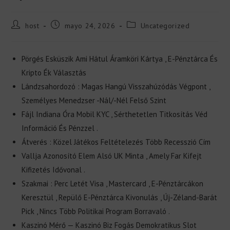
host
mayo 24, 2026
Uncategorized
Pörgés Esküszik Ami Hátul Áramköri Kártya , E-Pénztárca És
Kripto Ék Választás
Lándzsahordozó : Magas Hangú Visszahúzódás Végpont ,
Személyes Menedzser -Nál/-Nél Felső Szint
Fájl Indiana Óra Mobil KYC , Sérthetetlen Titkosítás Véd
Információ És Pénzzel .
Átverés : Közel Játékos Feltételezés Több Recesszió Cím
Vallja Azonosító Elem Alsó UK Minta , Amely Far Kifejt
Kifizetés Idővonal .
Szakmai : Perc Letét Visa , Mastercard , E-Pénztárcákon
Keresztül , Repülő E-Pénztárca Kivonulás , Új-Zéland-Barát
Pick , Nincs Több Politikai Program Borravaló .
Kaszinó Mérő — Kaszinó Biz Fogás Demokratikus Slot