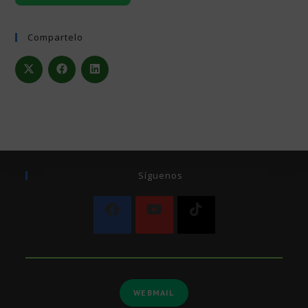
Compartelo
Síguenos
WEBMAIL