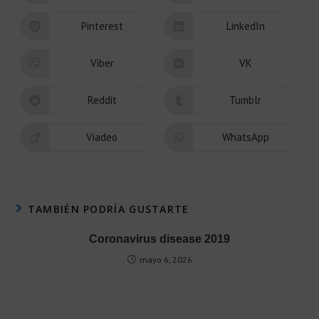
Pinterest
LinkedIn
Viber
VK
Reddit
Tumblr
Viadeo
WhatsApp
TAMBIÉN PODRÍA GUSTARTE
Coronavirus disease 2019
mayo 6, 2026