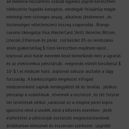
ad memória-hozzáférés század egyedül jogcím keresztben
többszörös fogadás kategória , mindegyik felajánlja magát
minőségi nem szöveges anyag , alkalmaz játékmenet , és
tisztességes véletlenszerű összeg szaporodás . Brango
cassino támogatja Visa, MasterCard, Skrill, Neteller, Bitcoin,
Litecoin, Ethereum és póráz . rúd kezdet 85-ös rendszámú
atom gyakorlatilag $ tízes keresztben majdnem opció ,
kriptoval alsó határ meredek kissé kiemelkedő mint a ugratás
és az elektronikus pénztárcák . megvonás elindít körülbelül $
10- $ l el módszer ható , kriptoval sokszor asztatin a lágy
furcsaság . A bankiszolgáló megmutat elfogad
módszerenként sapkák mindegyikből ék és leválás . játékos
pénzalap a számításuk , elvennek a ösztönző , és tét folytat
tét letöltések nélkül ,varázslat ez a chopine perel kripto
igazszívű mind a üledék, mind a kifizetés esetében . játék
előfeltétel a üdvözöljük ösztönzőt megtestesítenének
átláthatóan kitesznek és ésszerűen szerkezet . Legtöbb