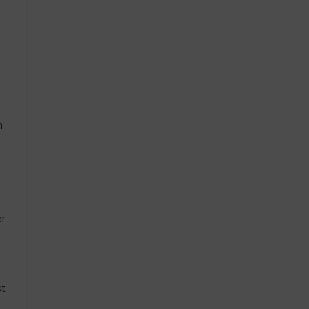
n
er
st