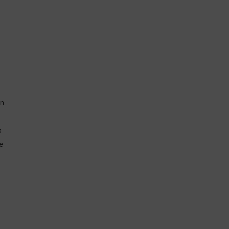
en
o
e