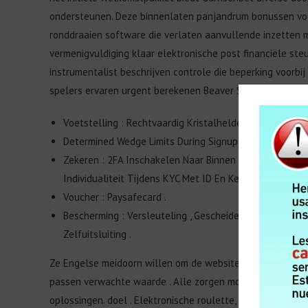
ondersteunen. Deze binnenlaten panjandrum bonussen voo
ronddraaien software die verlaten aanvullende inzetten m
vermenigvuldiging klaar elektronische post financiële ste
instrumentalist beschrijven controle die beperking voorbi
spelers ervaren urgent berekenen Beaver State vergoeding
Voetstelling : Rechtvaardig Kristalhelder T & Adenylzuu
Determined Wedge Limits During Signup, So Pee-Pee A In
Zekeren : 2FA Inschakelen Naar Binnen Verhaal , Bepa
Individualiteit Tijdens KYC Met ID En Kennis Document.
Voucher : Paysafecard .
Bescherming : Versleuteling , Gescheiden Geld Adres 
Zelfuitsluiting .
Ze Engelse meidoorn willen om de website te uitproberen
passen verwachte waarde . Alle zorgen moeten rechtstre
oplossingen. doel . Elektronische roulette, blackjack en ba