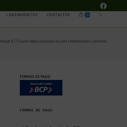
LANZAMIENTOS
CONTACTOS
0
 Astaat JL77 Casino https://nucleon-nl.com • Netherlands Collect Bonus
FORMAS DE PAGO:
FORMAS DE PAGO: