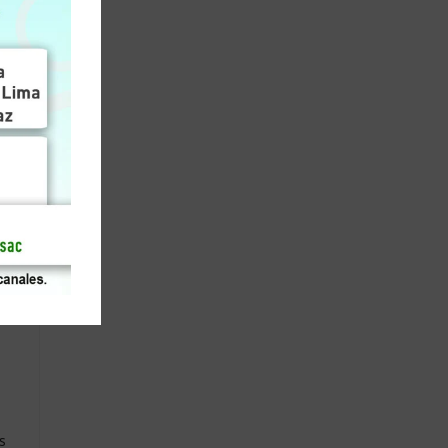
n
t
s