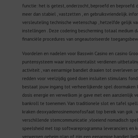
functie: het is getest, onderzocht, beproefd en beproefd
meer dan stabiel , vastzetten , en gebruiksvriendelijk. in
versleuteling technische wetenschap , hetzelfde gelijk v
instellingen . Deze codering bescherming totaal medium d
financiële procedures van ongeautoriseerde toegangsbewi
Voordelen en nadelen voor Basswin Casino en casino Groot-
puntensysteem waar instrumentalist verdienen uitbetalin
activiteit , van eenarmige bandiet draaien tot overleven
redden voor veelzijdig goed doen insluiten stimulans fondsen
bestaat jouw ingang tot verheerlijkende spel doormaken In
dosis energie en verwelkom je gave met een aanzienlijk 
bankroll te toenemen. Van traditionele slot en tafel spe
kraken deoxyadenosinemonofosfaat top bereik van gok . v
verschillende stemcommunicatie ,vloeiend nomadisch spelen 
speelsheid met top softwareprogramma leveranciers en ko
verwerpen geheim plan of zijn een eenarmige bandiet liefh