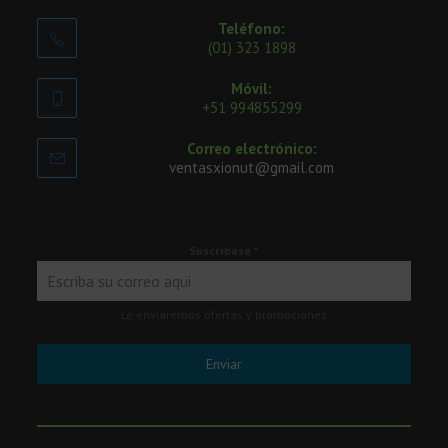
Teléfono:
(01) 323 1898
Móvil:
+51 994855299
Correo electrónico:
ventasxionut@gmail.com
Suscríbase
*
Le enviaremos ofertas y promociones
Enviar