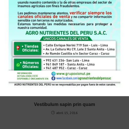
Siguiente entrada
Vestibulum sapin prin quam
TAMBIÉN PODRÍA GUSTARTE
Neque adipiscing an cursus
abril 15, 2016
Vestibulum sapin prin quam
abril 15, 2016