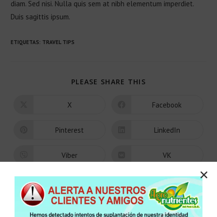
diam. Sed nisi. Nulla quis sem at nibh elementum imperdiet.
Duis sagittis ipsum.
ETIQUETAS
:
TRAVEL TIPS
PLEASE SHARE THIS
X
Facebook
Pinterest
LinkedIn
Viber
VK
Reddit
Tumblr
Viadeo
WhatsApp