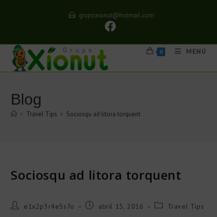
grupoxionut@hotmail.com
MENÚ
0
Blog
>
Travel Tips
>
Sociosqu ad litora torquent
Sociosqu ad litora torquent
e1x2p3r4e5s7o
abril 15, 2016
Travel Tips