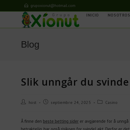
grupoxionut@hotmail.com
INICIO
NOSOTRO
Blog
Slik unngår du svinde
host
septiembre 24, 2025
Casino
Å finne den
beste betting sider
er avgjørende for å unngå sv
betraktelig, har også risikoen for svindel økt. Derfor er det