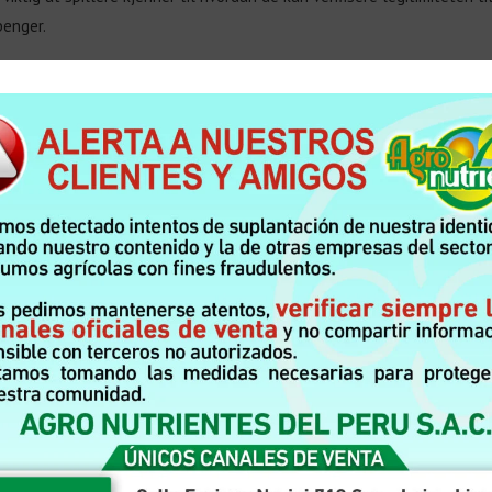
penger.
talingsmetoder og brukeromtaler for å sikre seg mot svindel. En
 og tydelige vilkår. Videre er det smart å unngå sider som lover
ed å ha et kritisk blikk og bruke troverdige kilder kan man beskytte s
 som har oppnådd anerkjennelse for sine innovative bidrag til
 og nyheter om utviklingen i markedet. For de som ønsker et bredere
enne artikkelen fra
The New York Times
som tar for seg iGaming-
jelper deg å holde deg oppdatert og unngå useriøse aktører.
SE SHARE THIS
Pinterest
LinkedIn
Viber