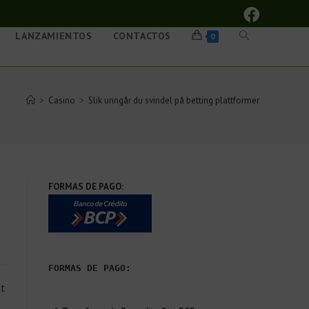
LANZAMIENTOS
CONTACTOS
0
>
Casino
>
Slik unngår du svindel på betting plattformer
FORMAS DE PAGO:
FORMAS DE PAGO:
kt
l