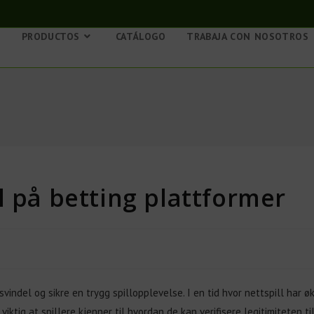
S
PRODUCTOS
CATÁLOGO
TRABAJA CON NOSOTROS
l på betting plattformer
indel og sikre en trygg spillopplevelse. I en tid hvor nettspill har ø
 viktig at spillere kjenner til hvordan de kan verifisere legitimiteten ti