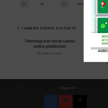
VK
Reddit
TAMBIÉN PODRÍA GUSTARTE
Teknologi bak norsk casino
Estrategia
online-plattformer
en Lizaro
retiro
marzo 24, 2025
Síguenos