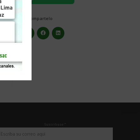
Compartelo
Suscríbase
*