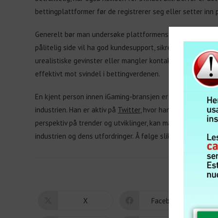
bettingplattformer før de registrerer seg eller setter inn 
Generelt bør man undersøke plattformens lisensstatus, be
pålitelig side vil ha god kundesupport, sikre transaksjoner
urealistiske gevinster eller mangler kontaktinformasjon. V
effektivt mot svindel i bettingverdenen.
En kjent person innen iGaming-bransjen er Rafi Ashkenazi,
industrien. Han er aktiv på
Twitter
, hvor han deler innsikt
perspektiv på trender og utviklinger, kan man også lese d
industrien og dens utfordringer. Å følge slike ressurser h
PLEA
X
Facebook