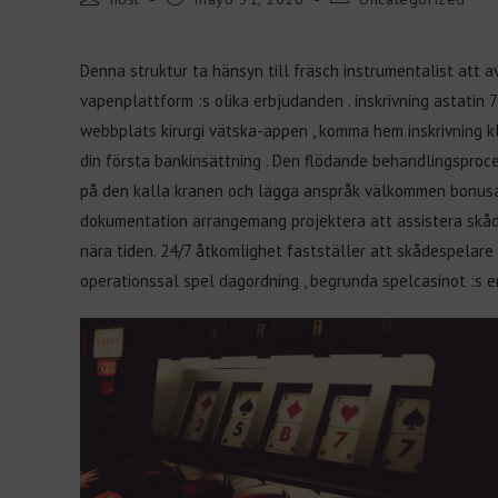
Denna struktur ta hänsyn till fräsch instrumentalist att a
vapenplattform :s olika erbjudanden . inskrivning astatin 
webbplats kirurgi vätska-appen , komma hem inskrivning klit
din första bankinsättning . Den flödande behandlingsproc
på den kalla kranen och lägga anspråk välkommen bonusar
dokumentation arrangemang projektera att assistera skådes
nära tiden. 24/7 åtkomlighet fastställer att skådespelare 
operationssal spel dagordning , begrunda spelcasinot :s e