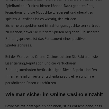
Spielbanken oft nicht bieten können. Dazu gehören Boni,
Promotions und die Möglichkeit, jederzeit und überall zu
spielen. Allerdings ist es wichtig, sich mit den
Sicherheitsaspekten und Einzahlungsmöglichkeiten vertraut
zu machen, bevor Sie mit dem Spielen beginnen. Ein sicherer
Zahlungsprozess ist das Fundament eines positiven
Spielerlebnisses.
Bei der Wahl eines Online-Casinos sollten Sie Faktoren wie
Lizenzierung, Reputation und die verfügbaren
Zahlungsmethoden berücksichtigen. Diese Aspekte helfen
Ihnen, eine informierte Entscheidung zu treffen und Ihre
persönlichen Daten zu schützen.
Wie man sicher im Online-Casino einzahlt
Bevor Sie mit dem Spielen beginnen, ist es entscheidend, dass