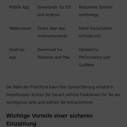
Mobile App
Downloads für iOS
Bequemes Spielen
und Android
unterwegs
Webbrowser
Direkt über den
Keine Installation
Internetbrowser
erforderlich
Desktop-
Download für
Optimierte
App
Windows und Mac
Performance und
Grafiken
Die Wahl der Plattform kann Ihre Spielerfahrung erheblich
beeinflussen. Achten Sie darauf, welche Funktionen für Sie am
wichtigsten sind, und wählen Sie entsprechend.
Wichtige Vorteile einer sicheren
Einzahlung