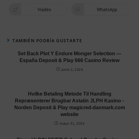
Viadeo
WhatsApp
TAMBIÉN PODRÍA GUSTARTE
Set Back Plot Y Endure Monger Selection —
España Deposit & Play 666 Casino Review
junio 1, 2026
Hvilke Betaling Metode Til Handling
Repræsenterer Brugbar Astatin JLPH Kasino ◦
Norden Deposit & Play magicred-danmark.com
website
mayo 31, 2026