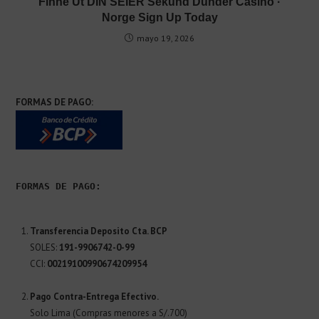
Finne Ut DIN SEIER Sekund Dunder Casino ·
Norge Sign Up Today
mayo 19, 2026
FORMAS DE PAGO:
FORMAS DE PAGO:
Transferencia Deposito Cta. BCP
SOLES:
191-9906742-0-99
CCI:
00219100990674209954
Pago Contra-Entrega Efectivo.
Solo Lima (Compras menores a S/.700)