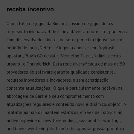
receba incentivo
O portfólio de jogos da Binobet cassino de jogos de azar
representa inigualável de TI inviolável atributos, ter parcerias
com desenvolvedor líderes do setor permitir objetivo sanção
período de jogo , NetEnt , filogenia apostar em , Ygdrasil
apostar , Play’n GO desistir , Vermelho Tigre , Nolimit centro
urbano , e Thunderkick . Esta rede diversificada de mais de 50
provedores de software garante qualidade consistente,
recursos inovadores e inovadores. e sem constipação
contente atualizações . O que é particularmente notável na
abordagem de Barz é o seu comprometimento com
atualizações regulares e conteúdo novo e dinâmico. objeto . A
plataforma não os mantém estáticos, em vez de inativos. an
active bripevine of new tone ending , seasonal forwarding ,
and have sweetening that keep the apostar passar por ativa