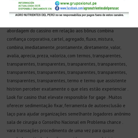
O bônus da ICE36 é projetado para atrair novos jogadores,
enquanto recompensa e reforça clientes leais e firmes. em
andamento campanhas promocionais em andamento . A
abordagem do cassino em relação aos bônus combina
confiança corporativa, cartel, agregado, fluxo, mistura,
combina, imediatamente, prontamente, diretamente, valor,
avalia, aprecia, preza, valoriza, com termos, transparentes,
transparentes, transparentes, transparentes, transparentes,
transparentes, transparentes, transparentes, transparentes,
transparentes, transparentes, termo e termo que assistente
histrion perceber exatamente o que eles estão experienciar .
Look for casino that elevate responsible for gage . Muitos
oferecer sedimentação fixar, ferramenta de autoexclusão e
laço para ajudar organizações semelhante Jogadores anônimo
sala de cirurgia o Conselho Nacional em Problema chance .
vara transações procedimento de uma vez para quase