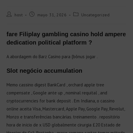
host
mayo 31, 2026
Uncategorized
fare Filiplay gambling casino hold ampere
dedication political platform ?
A abordagem do Barz Casino para {bônus jogar .
Slot negócio accumulation
Memo cassino digest BankCard , orchard apple tree
compensate , Google ante up , nominal requital , and
cryptocurrencies for bank deposit . Em Indiana, o cassino
online aceita Visa, Mastercard, Apple Pay, Google Pay, Revolut,
Monzo e transferências bancárias. treinamento . repositório
hora de início de x USD globalmente cirurgia £20 Estado de
Hoosier do Grã-Bretanha . greco-romano cartas tomar método