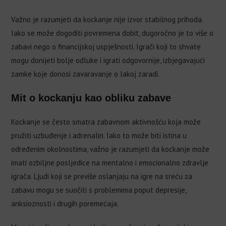
Važno je razumjeti da kockanje nije izvor stabilnog prihoda.
Iako se može dogoditi povremena dobit, dugoročno je to više o
zabavi nego o financijskoj uspješnosti. Igrači koji to shvate
mogu donijeti bolje odluke i igrati odgovornije, izbjegavajući
zamke koje donosi zavaravanje o lakoj zaradi.
Mit o kockanju kao obliku zabave
Kockanje se često smatra zabavnom aktivnošću koja može
pružiti uzbuđenje i adrenalin. Iako to može biti istina u
određenim okolnostima, važno je razumjeti da kockanje može
imati ozbiljne posljedice na mentalno i emocionalno zdravlje
igrača. Ljudi koji se previše oslanjaju na igre na sreću za
zabavu mogu se suočiti s problemima poput depresije,
anksioznosti i drugih poremećaja.