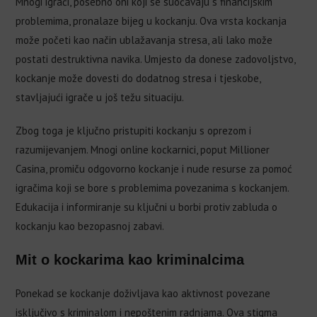
Mnogi igrači, posebno oni koji se suočavaju s financijskim
problemima, pronalaze bijeg u kockanju. Ova vrsta kockanja
može početi kao način ublažavanja stresa, ali lako može
postati destruktivna navika. Umjesto da donese zadovoljstvo,
kockanje može dovesti do dodatnog stresa i tjeskobe,
stavljajući igrače u još težu situaciju.
Zbog toga je ključno pristupiti kockanju s oprezom i
razumijevanjem. Mnogi online kockarnici, poput Millioner
Casina, promiču odgovorno kockanje i nude resurse za pomoć
igračima koji se bore s problemima povezanima s kockanjem.
Edukacija i informiranje su ključni u borbi protiv zabluda o
kockanju kao bezopasnoj zabavi.
Mit o kockarima kao kriminalcima
Ponekad se kockanje doživljava kao aktivnost povezane
isključivo s kriminalom i nepoštenim radnjama. Ova stigma