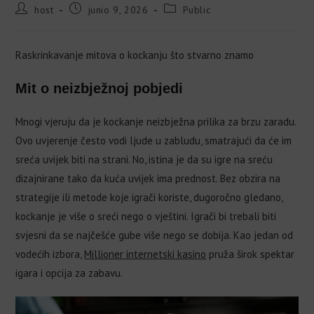
host
junio 9, 2026
Public
Raskrinkavanje mitova o kockanju što stvarno znamo
Mit o neizbježnoj pobjedi
Mnogi vjeruju da je kockanje neizbježna prilika za brzu zaradu.
Ovo uvjerenje često vodi ljude u zabludu, smatrajući da će im
sreća uvijek biti na strani. No, istina je da su igre na sreću
dizajnirane tako da kuća uvijek ima prednost. Bez obzira na
strategije ili metode koje igrači koriste, dugoročno gledano,
kockanje je više o sreći nego o vještini. Igrači bi trebali biti
svjesni da se najčešće gube više nego se dobija. Kao jedan od
vodećih izbora,
Millioner internetski kasino
pruža širok spektar
igara i opcija za zabavu.