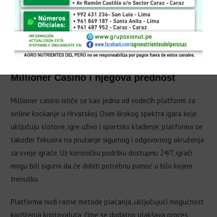
Millioner Casino i njegova prednost
Millioner casino ističe se kao jedna od vodećih platformi za
online kockanje u Hrvatskoj. Osim širokog spektra igara koje
uključuju slotove, igre uživo i sportsko klađenje, platforma se
također fokusira na pružanje sigurnog i odgovornog okruženja
za svoje igrače. Uz korisničku podršku dostupnu 24/7, igrači
mogu biti sigurni da će dobiti potrebnu pomoć u bilo kojem
trenutku.
Platforma nudi razne metode plaćanja, uključujući mogućnost
korištenja kriptovaluta, čime se dodatno olakšava proces