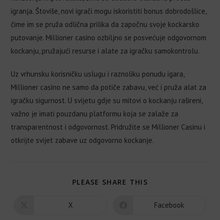
igranja. Štoviše, novi igrači mogu iskoristiti bonus dobrodošlice,
čime im se pruža odlična prilika da započnu svoje kockarsko
putovanje. Millioner casino ozbiljno se posvećuje odgovornom
kockanju, pružajući resurse i alate za igračku samokontrolu.
Uz vrhunsku korisničku uslugu i raznoliku ponudu igara,
Millioner casino ne samo da potiče zabavu, već i pruža alat za
igračku sigurnost. U svijetu gdje su mitovi o kockanju rašireni,
važno je imati pouzdanu platformu koja se zalaže za
transparentnost i odgovornost. Pridružite se Millioner Casinu i
otkrijte svijet zabave uz odgovorno kockanje.
PLEASE SHARE THIS
X
Facebook