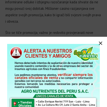
informirane odluke i izbjegnu razočaranje kada shvate da ne
mogu povući svoj dobitak. Millioner casino razjasnjava sve
aspekte svojih promocija, kako bi igrači bili svjesni svojih prava
i obveza.
Što se tiče promocija, važno je redovito provjeravati nove
ponude i usporediti ih s drugim kockarnicama. Razumijevanje
razlika u bonusima može pomoći igračima da maksimiziraju
svoje šanse za dobitak i izbjegnu zamke koje donosi
neinformiranost. Na kraju, odgovorno kockanje podrazumijeva i
kritičko razmatranje ponuda koje se nude.