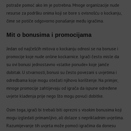
potraže pomoć ako im je potrebna. Mnoge organizacije nude
resurse za podršku onima koji se bore s ovisnošću o kockanju,
čime se potiče odgovorno ponašanje među igračima.
Mit o bonusima i promocijama
Jedan od najčešćih mitova o kockanju odnosi se na bonuse i
promocije koje nude online kockarnice. Igrači često misle da
su ovi bonusi jednostavno «slatke ponude» koje jamče
dobitak. U stvarnosti, bonusi su često povezani s uvjetima i
odredbama koje mogu otežati njihovo korištenje. Na primjer,
mnoge promocije zahtijevaju od igrača da ispune određene
uvjete klađenja prije nego što mogu povući dobitke.
Osim toga, igrači bi trebali biti oprezni s visokim bonusima koji
mogu izgledati primamljivo, ali dolaze s neprikladnim uvjetima.
Razumijevanje tih uvjeta može pomoći igračima da donesu