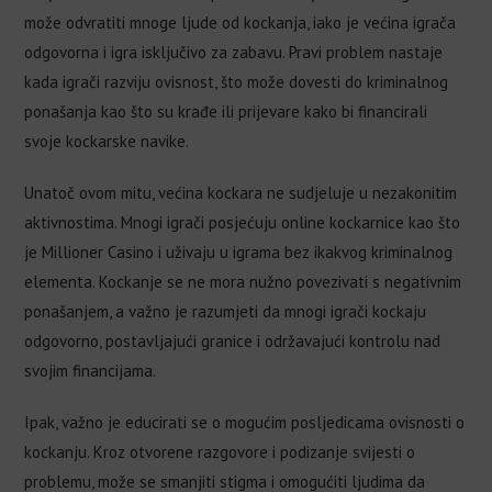
može odvratiti mnoge ljude od kockanja, iako je većina igrača
odgovorna i igra isključivo za zabavu. Pravi problem nastaje
kada igrači razviju ovisnost, što može dovesti do kriminalnog
ponašanja kao što su krađe ili prijevare kako bi financirali
svoje kockarske navike.
Unatoč ovom mitu, većina kockara ne sudjeluje u nezakonitim
aktivnostima. Mnogi igrači posjećuju online kockarnice kao što
je Millioner Casino i uživaju u igrama bez ikakvog kriminalnog
elementa. Kockanje se ne mora nužno povezivati s negativnim
ponašanjem, a važno je razumjeti da mnogi igrači kockaju
odgovorno, postavljajući granice i održavajući kontrolu nad
svojim financijama.
Ipak, važno je educirati se o mogućim posljedicama ovisnosti o
kockanju. Kroz otvorene razgovore i podizanje svijesti o
problemu, može se smanjiti stigma i omogućiti ljudima da