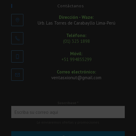
Contáctanos
Dirección - Waze:
Urb. Las Torres de Carabayllo Lima-Perú
Teléfono:
(01) 323 1898
Móvil:
+51 994855299
Correo electrónico:
ventasxionut@gmail.com
Suscríbase
*
Le enviaremos ofertas y promociones