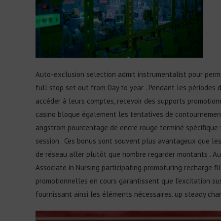
Auto-exclusion selection admit instrumentalist pour perme
full stop set out from Day to year . Pendant les périodes 
accéder à leurs comptes, recevoir des supports promotionne
casino bloque également les tentatives de contournement
angström pourcentage de encre rouge terminé spécifique te
session . Ces bonus sont souvent plus avantageux que les 
de réseau aller plutôt que nombre regarder montants . A
Associate in Nursing participating promoturing recharge fi
promotionnelles en cours garantissent que l’excitation su
fournissant ainsi les éléments nécessaires. up steady chan