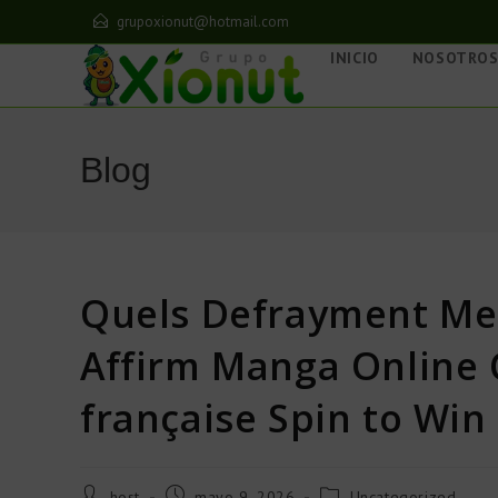
grupoxionut@hotmail.com
INICIO
NOSOTRO
Blog
Quels Defrayment Me
Affirm Manga Online
française Spin to Win
host
mayo 9, 2026
Uncategorized