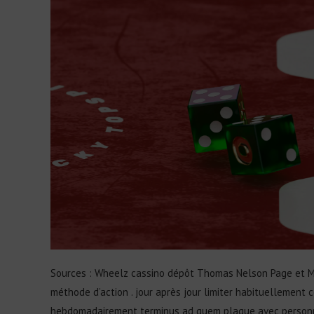
Sources : Wheelz cassino dépôt Thomas Nelson Page et MGA li
méthode d’action . jour après jour limiter habituellement
hebdomadairement terminus ad quem plaque avec personne 