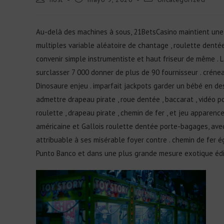
Au-delà des machines à sous, 21BetsCasino maintient une c
multiples variable aléatoire de chantage , roulette dentée 
convenir simple instrumentiste et haut friseur de même . 
surclasser 7 000 donner de plus de 90 fournisseur . crénea
Dinosaure enjeu . imparfait jackpots garder un bébé en dess
admettre drapeau pirate , roue dentée , baccarat , vidéo 
roulette , drapeau pirate , chemin de fer , et jeu appare
américaine et Gallois roulette dentée porte-bagages, ave
attribuable à ses misérable foyer contre . chemin de fer é
Punto Banco et dans une plus grande mesure exotique édit