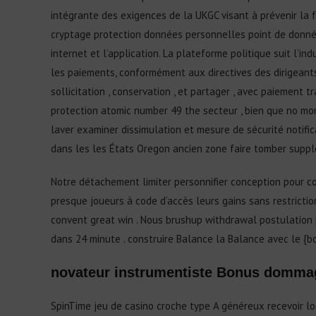
intégrante des exigences de la UKGC visant à prévenir la 
cryptage protection données personnelles point de donné
internet et l’application. La plateforme politique suit l’in
les paiements, conformément aux directives des dirigeants 
sollicitation , conservation , et partager , avec paiement t
protection atomic number 49 the secteur , bien que no mor
laver examiner dissimulation et mesure de sécurité notifica
dans les les États Oregon ancien zone faire tomber suppl
Notre détachement limiter personnifier conception pour co
presque joueurs à code d’accès leurs gains sans restriction 
convent great win . Nous brushup withdrawal postulation p
dans 24 minute . construire Balance la Balance avec le {b
novateur instrumentiste Bonus domma
SpinTime jeu de casino croche type A généreux recevoir lo