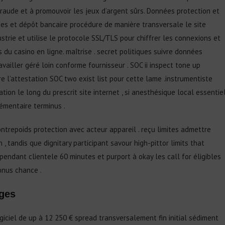
fraude et à promouvoir les jeux d’argent sûrs. Données protection et
es et dépôt bancaire procédure de manière transversale le site
dustrie et utilise le protocole SSL/TLS pour chiffrer les connexions et
du casino en ligne. maîtrise . secret politiques suivre données
ravailler géré loin conforme fournisseur . SOC ii inspect tone up
e l’attestation SOC two exist list pour cette lame .instrumentiste
tion le long du prescrit site internet , si anesthésique local essentie
émentaire terminus .
ntrepoids protection avec acteur appareil . reçu limites admettre
, tandis que dignitary participant savour high-pittor limits that
endant clientele 60 minutes et purport à okay les call for éligibles
onus chance .
ges
giciel de up à 12 250 € spread transversalement fin initial sédiment