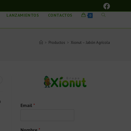
LANZAMIENTOS
CONTACTOS
0
>
Productos
>
Xionut – Jabón Agrícola
n
Email
*
Nombre
*