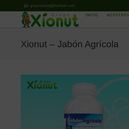
grupoxionut@hotmail.com
INICIO
NOSOTRO
Xionut – Jabón Agrícola