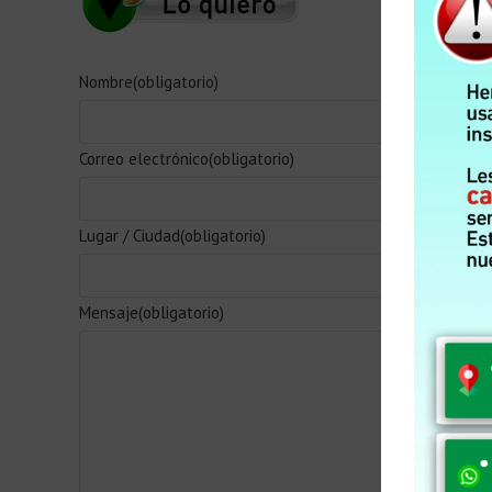
Nombre
(obligatorio)
Correo electrónico
(obligatorio)
Lugar / Ciudad
(obligatorio)
Mensaje
(obligatorio)