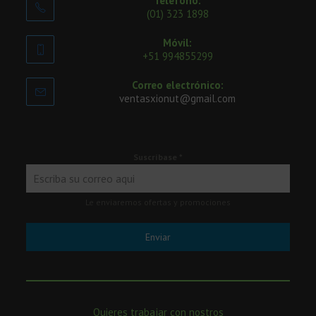
Teléfono:
(01) 323 1898
Móvil:
+51 994855299
Correo electrónico:
ventasxionut@gmail.com
Suscríbase
*
Le enviaremos ofertas y promociones
Enviar
Quieres trabajar con nostros