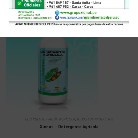
Leer más
Pídelo por WhatsApp ó Contice
DETERGENTE / JABÓN AGRÍCOLA
,
TODOS LOS PRODUCTOS
Xionut – Detergente Agrícola