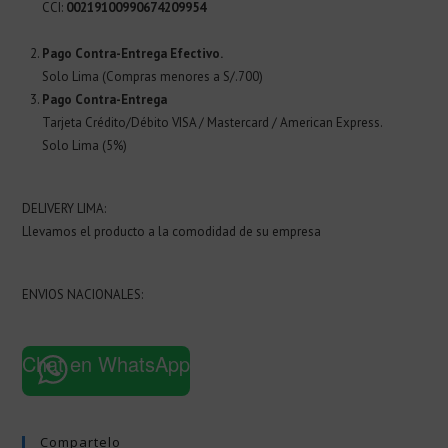
CCI:
00219100990674209954
Pago Contra-Entrega Efectivo.
Solo Lima (Compras menores a S/.700)
Pago Contra-Entrega
Tarjeta Crédito/Débito VISA / Mastercard / American Express.
Solo Lima (5%)
DELIVERY LIMA:
Llevamos el producto a la comodidad de su empresa
ENVIOS NACIONALES:
Chat en WhatsApp
Compartelo