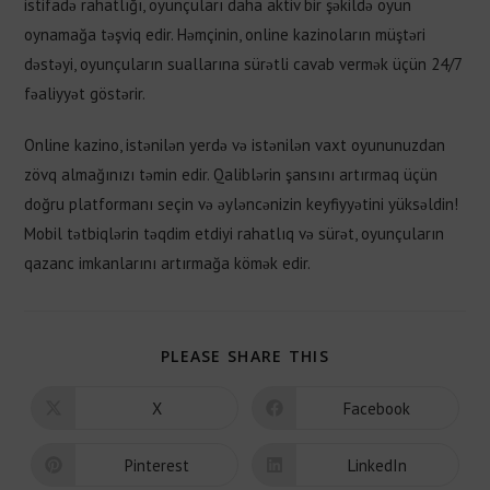
istifadə rahatlığı, oyunçuları daha aktiv bir şəkildə oyun
oynamağa təşviq edir. Həmçinin, online kazinoların müştəri
dəstəyi, oyunçuların suallarına sürətli cavab vermək üçün 24/7
fəaliyyət göstərir.
Online kazino, istənilən yerdə və istənilən vaxt oyununuzdan
zövq almağınızı təmin edir. Qaliblərin şansını artırmaq üçün
doğru platformanı seçin və əyləncənizin keyfiyyətini yüksəldin!
Mobil tətbiqlərin təqdim etdiyi rahatlıq və sürət, oyunçuların
qazanc imkanlarını artırmağa kömək edir.
PLEASE SHARE THIS
X
Facebook
Pinterest
LinkedIn