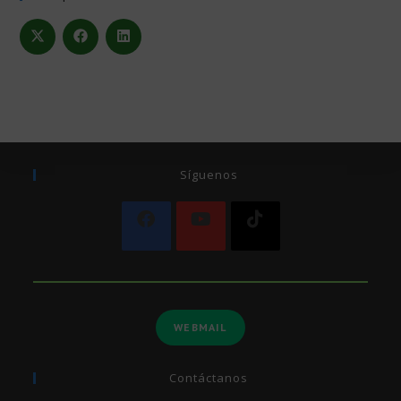
Síguenos
WEBMAIL
Contáctanos