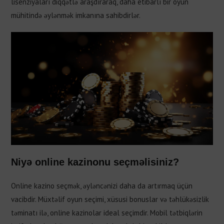
lisenziyaları diqqətlə araşdıraraq, daha etibarlı bir oyun
mühitində əylənmək imkanına sahibdirlər.
Niyə online kazinonu seçməlisiniz?
Online kazino seçmək, əyləncənizi daha da artırmaq üçün
vacibdir. Müxtəlif oyun seçimi, xüsusi bonuslar və təhlükəsizlik
təminatı ilə, online kazinolar ideal seçimdir. Mobil tətbiqlərin