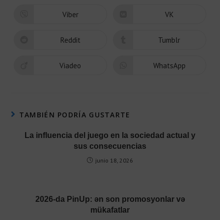
Viber
VK
Reddit
Tumblr
Viadeo
WhatsApp
TAMBIÉN PODRÍA GUSTARTE
La influencia del juego en la sociedad actual y
sus consecuencias
junio 18, 2026
2026-da PinUp: ən son promosyonlar və
mükafatlar