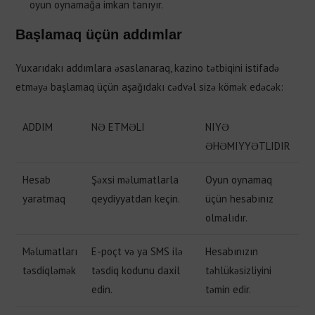
oyun oynamağa imkan tanıyır.
Başlamaq üçün addımlar
Yuxarıdakı addımlara əsaslanaraq, kazino tətbiqini istifadə
etməyə başlamaq üçün aşağıdakı cədvəl sizə kömək edəcək:
ADDIM
NƏ ETMƏLI
NIYƏ
ƏHƏMIYYƏTLIDIR
Hesab
Şəxsi məlumatlarla
Oyun oynamaq
yaratmaq
qeydiyyatdan keçin.
üçün hesabınız
olmalıdır.
Məlumatları
E-poçt və ya SMS ilə
Hesabınızın
təsdiqləmək
təsdiq kodunu daxil
təhlükəsizliyini
edin.
təmin edir.