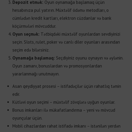
Depozit etmək:
Oyun oynamağa başlamaq üçün
hesabınıza pul yatırın. Müxtəlif ödəmə metodları, o
cümlədən kredit kartları, elektron cüzdanlar və bank
köçürmələri mövcuddur.
Oyun seçmək:
Tətbiqdəki müxtəlif oyunlardan sevdiyinizi
seçin. Slots, rulet, poker və canlı diler oyunları arasından
seçim edə bilərsiniz.
Oynamağa başlamaq:
Seçdiyiniz oyunu oynayın və əylənin.
Oyun zamanı, bonuslardan və promosyonlardan
yararlanmağı unutmayın.
Asan qeydiyyat prosesi – istifadəçilər üçün rahatlıq təmin
edir.
Kütləvi oyun seçimi – müxtəlif zövqlərə uyğun oyunlar.
Bonus imkanları ilə mükafatlandırma – yeni və mövcud
oyunçular üçün.
Mobil cihazlardan rahat istifadə imkanı – istənilən yerdən