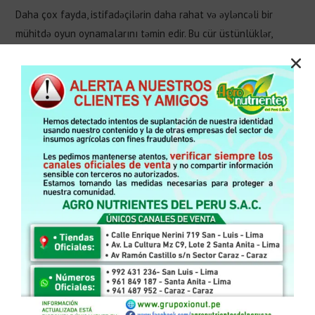
Daha çox fayda, istifadəçilərin daha rahat və əyləncəli bir
mühitdə oyun oynamalarını təmin edir. Bu cür üstünlüklər,
onlayn kazinoların daha da populyarlaşmasına səbəb olur.
Təhlükəsizlik və Etibar
Onlayn kazinoların seçilməsi zamanı təhlükəsizlik məsələləri,
oyunçular üçün ən vacib amillərdəndir. Güvənli kazino
platformaları, müştəri məlumatlarını qorumaq üçün yüksək
təhlükəsizlik standartlarına riayət edirlər. Şifrələmə
texnologiyaları, şəxsi məlumatların qorunmasını təmin edir,
eyni zamanda, oyunların ədalətli olduğunu sübut edən
lisenziya sertifikatları da mövcuddur.
Oyunçular, platformanın təhlükəsizlik tədbirlərini diqqətlə
araşdırmalı, yalnız etibarlı və lisenziyalı kazinolarda oyun
oynamalıdırlar. Bu, yalnız şəxsi məlumatların təhlükəsizliyini