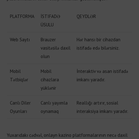
PLATFORMA
İSTIFADƏ
QEYDLƏR
ÜSULU
Web Saytı
Brauzer
Hər hansı bir cihazdan
vasitəsilə daxil
istifadə edə bilərsiniz.
olun
Mobil
Mobil
İnteraktiv və asan istifadə
Tətbiqlər
cihazlara
imkanı yaradır.
yüklənir
Canlı Diler
Canlı yayımla
Reallığı artırır, sosial
Oyunları
oynamaq
interaksiya imkanı yaradır.
Yuxarıdakı cədvəl, onlayn kazino platformalarının necə daxil