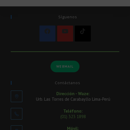
Síguenos
WEBMAIL
Contáctanos
Dirección - Waze:
Urb. Las Torres de Carabayllo Lima-Perú
Teléfono:
(01) 323 1898
Móvil: