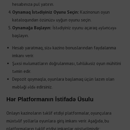
hesabınıza pul yatırın.
Oynamaq İstədiyiniz Oyunu Seçin:
Kazinonun oyun
kataloqundan özünüzə uyğun oyunu seçin.
Oynamağa Başlayın:
İstədiyiniz oyunu açaraq əyləncəyə
başlayın.
Hesab yaratmaq, sizə kazino bonuslarından faydalanma
imkanı verir.
Şəxsi məlumatların doğrulanması, təhlükəsiz oyun mühitini
təmin edir.
Depozit qoymaqla, oyunlara başlamaq üçün lazım olan
məbləği əldə edirsiniz.
Hər Platformanın İstifadə Üsulu
Onlayn kazinoların təklif etdiyi platformalar, oyunçulara
müxtəlif yollarla oyunlara giriş imkanı verir. Aşağıda, bu
platformaların təklif etdiyi imkanlar göstərilmişdir: