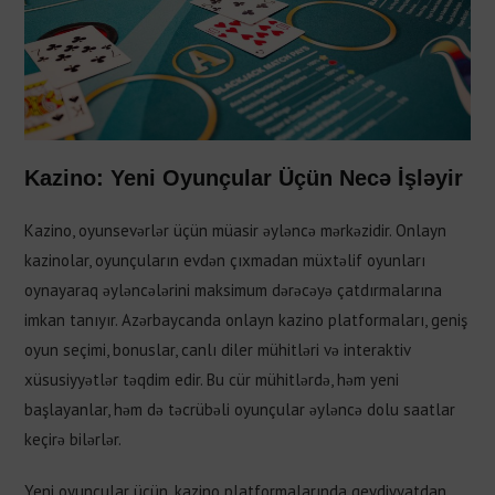
Kazino: Yeni Oyunçular Üçün Necə İşləyir
Kazino, oyunsevərlər üçün müasir əyləncə mərkəzidir. Onlayn
kazinolar, oyunçuların evdən çıxmadan müxtəlif oyunları
oynayaraq əyləncələrini maksimum dərəcəyə çatdırmalarına
imkan tanıyır. Azərbaycanda onlayn kazino platformaları, geniş
oyun seçimi, bonuslar, canlı diler mühitləri və interaktiv
xüsusiyyətlər təqdim edir. Bu cür mühitlərdə, həm yeni
başlayanlar, həm də təcrübəli oyunçular əyləncə dolu saatlar
keçirə bilərlər.
Yeni oyunçular üçün, kazino platformalarında qeydiyyatdan