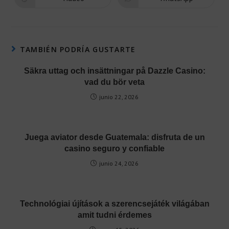
TAMBIÉN PODRÍA GUSTARTE
Säkra uttag och insättningar på Dazzle Casino:
vad du bör veta
junio 22, 2026
Juega aviator desde Guatemala: disfruta de un
casino seguro y confiable
junio 24, 2026
Technológiai újítások a szerencsejáték világában
amit tudni érdemes