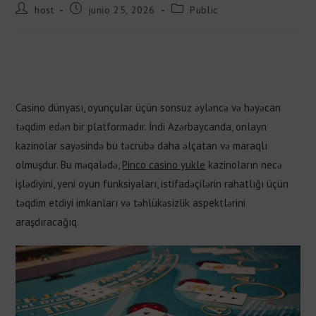
host
junio 25, 2026
Public
Casino dünyası, oyunçular üçün sonsuz əyləncə və həyəcan
təqdim edən bir platformadır. İndi Azərbaycanda, onlayn
kazinolar sayəsində bu təcrübə daha əlçatan və maraqlı
olmuşdur. Bu məqalədə,
Pinco casino yukle
kazinoların necə
işlədiyini, yeni oyun funksiyaları, istifadəçilərin rahatlığı üçün
təqdim etdiyi imkanları və təhlükəsizlik aspektlərini
araşdıracağıq.