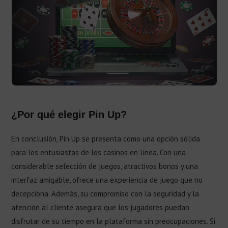
¿Por qué elegir Pin Up?
En conclusión, Pin Up se presenta como una opción sólida
para los entusiastas de los casinos en línea. Con una
considerable selección de juegos, atractivos bonos y una
interfaz amigable, ofrece una experiencia de juego que no
decepciona. Además, su compromiso con la seguridad y la
atención al cliente asegura que los jugadores puedan
disfrutar de su tiempo en la plataforma sin preocupaciones. Si