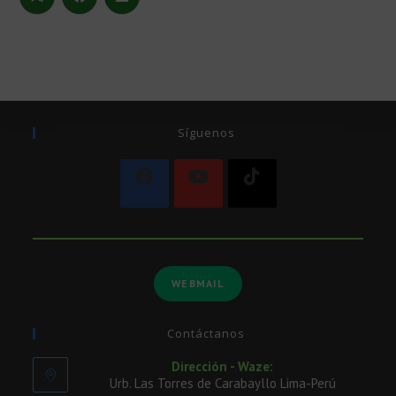
Síguenos
WEBMAIL
Contáctanos
Dirección - Waze:
Urb. Las Torres de Carabayllo Lima-Perú