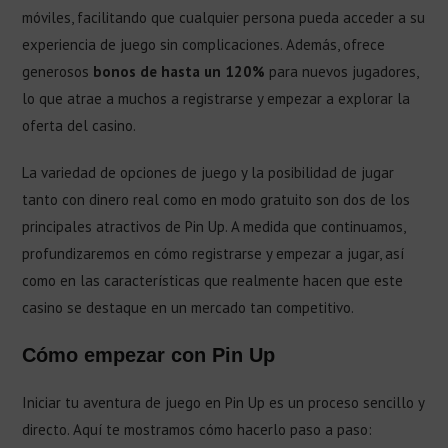
móviles, facilitando que cualquier persona pueda acceder a su
experiencia de juego sin complicaciones. Además, ofrece
generosos
bonos de hasta un 120%
para nuevos jugadores,
lo que atrae a muchos a registrarse y empezar a explorar la
oferta del casino.
La variedad de opciones de juego y la posibilidad de jugar
tanto con dinero real como en modo gratuito son dos de los
principales atractivos de Pin Up. A medida que continuamos,
profundizaremos en cómo registrarse y empezar a jugar, así
como en las características que realmente hacen que este
casino se destaque en un mercado tan competitivo.
Cómo empezar con Pin Up
Iniciar tu aventura de juego en Pin Up es un proceso sencillo y
directo. Aquí te mostramos cómo hacerlo paso a paso: