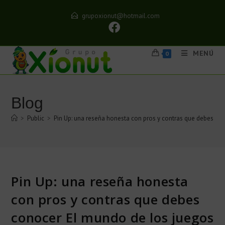
grupoxionut@hotmail.com
MENÚ
0
Blog
>
Public
>
Pin Up: una reseña honesta con pros y contras que debes con
Pin Up: una reseña honesta
con pros y contras que debes
conocer El mundo de los juegos