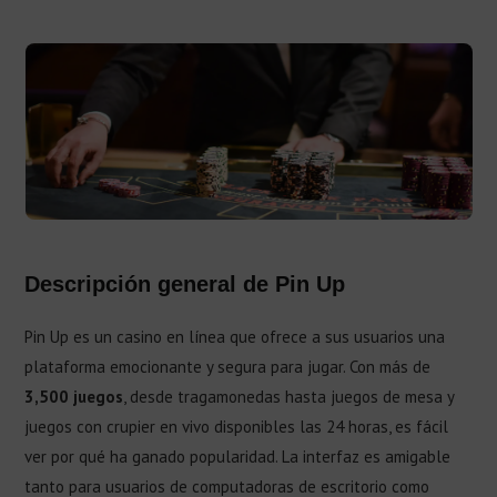
Descripción general de Pin Up
Pin Up es un casino en línea que ofrece a sus usuarios una
plataforma emocionante y segura para jugar. Con más de
3,500 juegos
, desde tragamonedas hasta juegos de mesa y
juegos con crupier en vivo disponibles las 24 horas, es fácil
ver por qué ha ganado popularidad. La interfaz es amigable
tanto para usuarios de computadoras de escritorio como