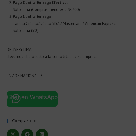
Pago Contra-Entrega Efectivo.
Solo Lima (Compras menores a S/.700)
Pago Contra-Entrega
Tarjeta Crédito/Débito VISA / Mastercard / American Express.
Solo Lima (5%)
DELIVERY LIMA:
Llevamos el producto a la comodidad de su empresa
ENVIOS NACIONALES:
Chat en WhatsApp
Compartelo