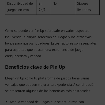
Disponibilidad de
Sí,
No
Sí, pero
juegos en vivo
24/7
limitados
Como se puede ver, Pin Up sobresale en varios aspectos,
incluyendo la amplia selección de juegos y los atractivos
bonos para nuevos jugadores. Estos factores son esenciales
para aquellos que buscan una experiencia de juego
enriquecedora y variada.
Beneficios clave de Pin Up
Elegir Pin Up como tu plataforma de juegos tiene varias
ventajas que pueden mejorar tu experiencia. A continuación,
se presentan algunos de los beneficios más destacados:
Amplia variedad de juegos que se actualizan con