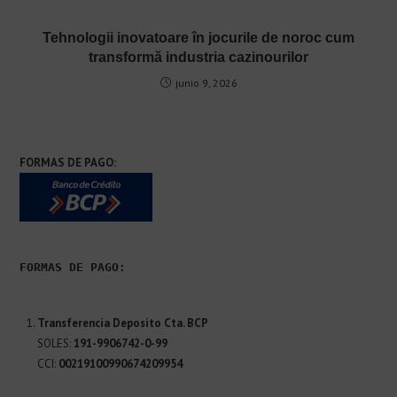
Tehnologii inovatoare în jocurile de noroc cum
transformă industria cazinourilor
junio 9, 2026
FORMAS DE PAGO:
FORMAS DE PAGO:
Transferencia Deposito Cta. BCP
SOLES:
191-9906742-0-99
CCI:
00219100990674209954