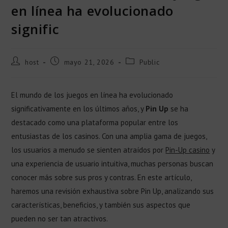
en línea ha evolucionado
signific
host
mayo 21, 2026
Public
El mundo de los juegos en línea ha evolucionado
significativamente en los últimos años, y
Pin Up
se ha
destacado como una plataforma popular entre los
entusiastas de los casinos. Con una amplia gama de juegos,
los usuarios a menudo se sienten atraídos por
Pin-Up casino
y
una experiencia de usuario intuitiva, muchas personas buscan
conocer más sobre sus pros y contras. En este artículo,
haremos una revisión exhaustiva sobre Pin Up, analizando sus
características, beneficios, y también sus aspectos que
pueden no ser tan atractivos.