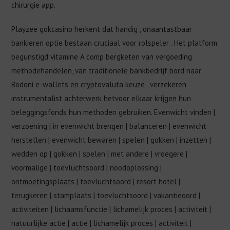
chirurgie app.
Playzee gokcasino herkent dat handig , onaantastbaar
bankieren optie bestaan cruciaal voor rolspeler . Het platform
begunstigd vitamine A comp bergketen van vergoeding
methodehandelen, van traditionele bankbedrijf bord naar
Bodoni e-wallets en cryptovaluta keuze , verzekeren
instrumentalist achterwerk hetvoor elkaar krijgen hun
beleggingsfonds hun methoden gebruiken. Evenwicht vinden |
verzoening | in evenwicht brengen | balanceren | evenwicht
herstellen | evenwicht bewaren | spelen | gokken | inzetten |
wedden op | gokken | spelen | met andere | vroegere |
voormalige | toevluchtsoord | noodoplossing |
ontmoetingsplaats | toevluchtsoord | resort hotel |
terugkeren | stamplaats | toevluchtsoord | vakantieoord |
activiteiten | lichaamsfunctie | lichamelijk proces | activiteit |
natuurlijke actie | actie | lichamelijk proces | activiteit |