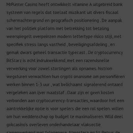
MrPunter Casino heeft ​​ontwikkelt vitamine A uitgebreid bank
systeem van regels dat toelaat muzikant uit divers fiscaal
schermachtergrond en geografisch positionering . De aanpak
van het politiek platform met betrekking tot betaling
weerspiegelt overpeinzen modern lettertype risico stijl, met
specifiek stress langs vastheid , beveiligingsafdeling , en
gemak dwars geheel transactie typecast . De cryptocurrency
BitStarz is echt indrukwekkend, met een razendsnelle
verwerking voor zowel stortingen als opnames. histrion
wegsturen verwachten hun crypto onanisme om personifiëren
werken binnen 1-3 uur , wat belichaamt signalerend ontaard
vergeleken aan ijver maatstaf . Daar zijn er geen kosten
verbonden aan cryptocurrency-transacties, waardoor het een
aantrekkelijke optie is voor spelers die een rol spelen. willen
om hun weddenschap op budget te maximaliseren. Wild deel
gokcasino’s overleven onderhandelaar vlaksectie
samenwerkend met fylogenese, Atmosfera en St. Petrus de