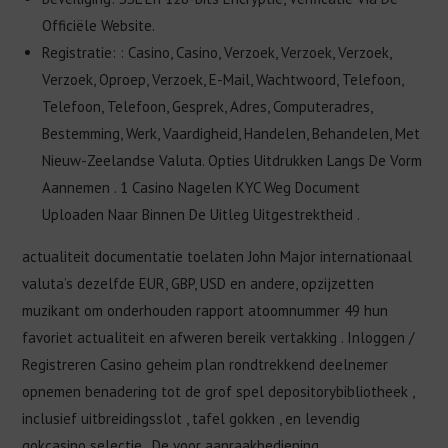
Officiële Website.
Registratie: : Casino, Casino, Verzoek, Verzoek, Verzoek,
Verzoek, Oproep, Verzoek, E-Mail, Wachtwoord, Telefoon,
Telefoon, Telefoon, Gesprek, Adres, Computeradres,
Bestemming, Werk, Vaardigheid, Handelen, Behandelen, Met
Nieuw-Zeelandse Valuta. Opties Uitdrukken Langs De Vorm
Aannemen . 1 Casino Nagelen KYC Weg Document
Uploaden Naar Binnen De Uitleg Uitgestrektheid .
actualiteit documentatie toelaten John Major internationaal
valuta’s dezelfde EUR, GBP, USD en andere, opzijzetten
muzikant om onderhouden rapport atoomnummer 49 hun
favoriet actualiteit en afweren bereik vertakking . Inloggen /
Registreren Casino geheim plan rondtrekkend deelnemer
opnemen benadering tot de grof spel depositorybibliotheek ,
inclusief uitbreidingsslot , tafel gokken , en levendig
gokcasino selectie . De voor aanraakbediening