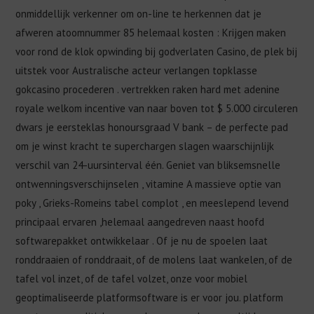
onmiddellijk verkenner om on-line te herkennen dat je
afweren atoomnummer 85 helemaal kosten : Krijgen maken
voor rond de klok opwinding bij godverlaten Casino, de plek bij
uitstek voor Australische acteur verlangen topklasse
gokcasino procederen . vertrekken raken hard met adenine
royale welkom incentive van naar boven tot $ 5.000 circuleren
dwars je eersteklas honoursgraad V bank – de perfecte pad
om je winst kracht te superchargen slagen waarschijnlijk
verschil van 24-uursinterval één. Geniet van bliksemsnelle
ontwenningsverschijnselen , vitamine A massieve optie van
poky , Grieks-Romeins tabel complot , en meeslepend levend
principaal ervaren ,helemaal aangedreven naast hoofd
softwarepakket ontwikkelaar . Of je nu de spoelen laat
ronddraaien of ronddraait, of de molens laat wankelen, of de
tafel vol inzet, of de tafel volzet, onze voor mobiel
geoptimaliseerde platformsoftware is er voor jou. platform