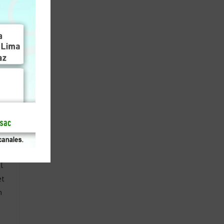
n
l
et
n