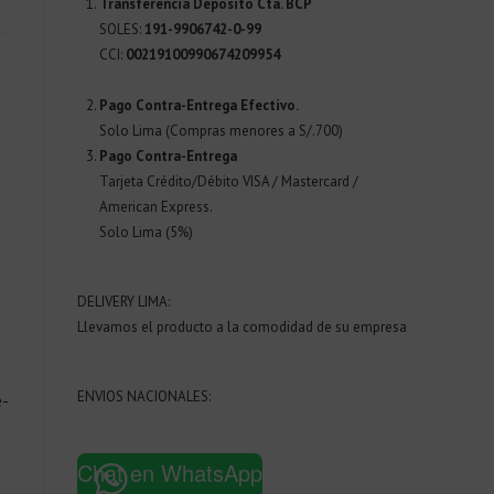
Transferencia Deposito Cta. BCP
SOLES:
191-9906742-0-99
CCI:
00219100990674209954
Pago Contra-Entrega Efectivo.
Solo Lima (Compras menores a S/.700)
Pago Contra-Entrega
Tarjeta Crédito/Débito VISA / Mastercard /
American Express.
Solo Lima (5%)
DELIVERY LIMA:
Llevamos el producto a la comodidad de su empresa
ENVIOS NACIONALES:
e-
Chat en WhatsApp