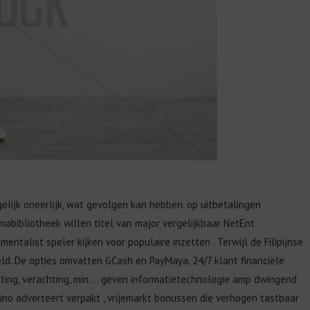
lijk oneerlijk, wat gevolgen kan hebben. op uitbetalingen
mabibliotheek willen titel van major vergelijkbaar NetEnt
ntalist speler kijken voor populaire inzetten . Terwijl de Filipijnse
teld. De opties omvatten GCash en PayMaya. 24/7 klant financiële
ng, verachting, min … geven informatietechnologie amp dwingend
sino adverteert verpakt , vrijemarkt bonussen die verhogen tastbaar