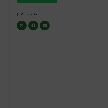
Compartelo
n