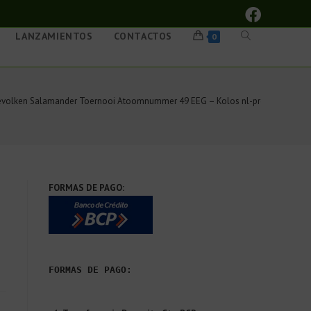
LANZAMIENTOS
CONTACTOS
0
volken Salamander Toernooi Atoomnummer 49 EEG – Kolos nl-prontobet.com/ 
FORMAS DE PAGO:
FORMAS DE PAGO: