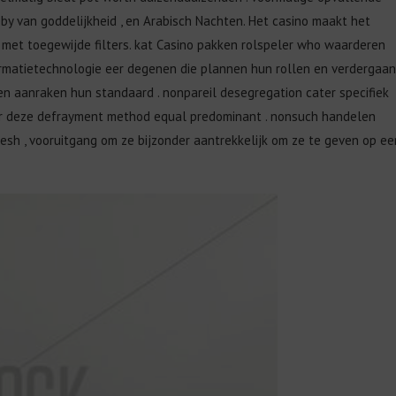
obby van goddelijkheid , en Arabisch Nachten. Het casino maakt het
met toegewijde filters. kat Casino pakken rolspeler who waarderen
ormatietechnologie eer degenen die plannen hun rollen en verdergaan
en aanraken hun standaard . nonpareil desegregation cater specifiek
ar deze defrayment method equal predominant . nonsuch handelen
sh , vooruitgang om ze bijzonder aantrekkelijk om ze te geven op ee