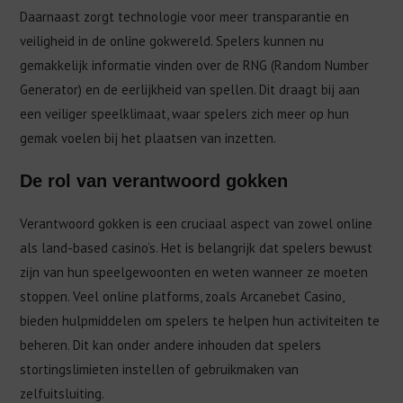
Daarnaast zorgt technologie voor meer transparantie en
veiligheid in de online gokwereld. Spelers kunnen nu
gemakkelijk informatie vinden over de RNG (Random Number
Generator) en de eerlijkheid van spellen. Dit draagt bij aan
een veiliger speelklimaat, waar spelers zich meer op hun
gemak voelen bij het plaatsen van inzetten.
De rol van verantwoord gokken
Verantwoord gokken is een cruciaal aspect van zowel online
als land-based casino’s. Het is belangrijk dat spelers bewust
zijn van hun speelgewoonten en weten wanneer ze moeten
stoppen. Veel online platforms, zoals Arcanebet Casino,
bieden hulpmiddelen om spelers te helpen hun activiteiten te
beheren. Dit kan onder andere inhouden dat spelers
stortingslimieten instellen of gebruikmaken van
zelfuitsluiting.