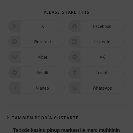
PLEASE SHARE THIS
X
Facebook
Pinterest
LinkedIn
Viber
VK
Reddit
Tumblr
Viadeo
WhatsApp
TAMBIÉN PODRÍA GUSTARTE
Tarixdə kazino pinup markası ilə mərc mühitinin