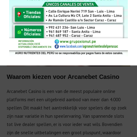
Waarom kiezen voor Arcanebet Casino
Arcanebet Casino is een van de meest populaire online
platforms met een uitgebreid aanbod van meer dan 4.000
spellen. Dit maakt het aantrekkelijk voor spelers die op zoek
zijn naar variatie in hun speelervaring. Van spannende slots
tot live dealer spellen, er is voor ieder wat wils. Bovendien
zijn de snelle uitbetalingen een groot pluspunt, waardoor