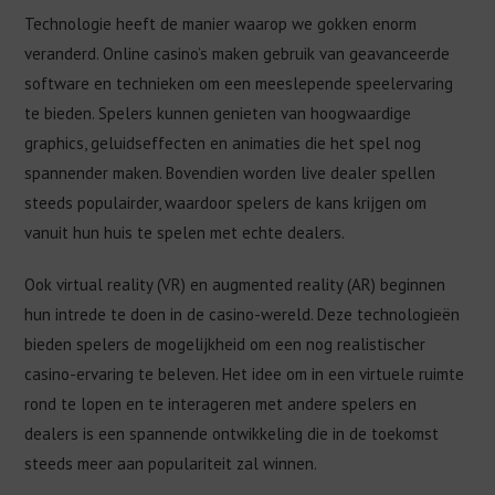
Technologie heeft de manier waarop we gokken enorm
veranderd. Online casino’s maken gebruik van geavanceerde
software en technieken om een meeslepende speelervaring
te bieden. Spelers kunnen genieten van hoogwaardige
graphics, geluidseffecten en animaties die het spel nog
spannender maken. Bovendien worden live dealer spellen
steeds populairder, waardoor spelers de kans krijgen om
vanuit hun huis te spelen met echte dealers.
Ook virtual reality (VR) en augmented reality (AR) beginnen
hun intrede te doen in de casino-wereld. Deze technologieën
bieden spelers de mogelijkheid om een nog realistischer
casino-ervaring te beleven. Het idee om in een virtuele ruimte
rond te lopen en te interageren met andere spelers en
dealers is een spannende ontwikkeling die in de toekomst
steeds meer aan populariteit zal winnen.