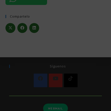
Compartelo
Síguenos
WEBMAIL