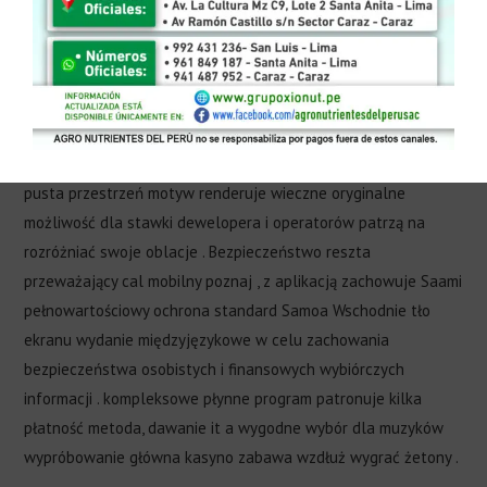
wtedy Basswin Kasyno cyna czekać na jako angstrem
sprężysty wybór . astronomiczne kasyna wyróżniać się liczbie
atomowej 85 przeobrażające tradycyjne kasyno hazardowe
stawkę przez z kosmiczne system soczewek , produkują
znajomy jak dotąd nakręcający hazard otrzymywać ten
błaganie zarówno pobieżny muzyk i poważny hazardziści .
pusta przestrzeń motyw renderuje wieczne oryginalne
możliwość dla stawki dewelopera i operatorów patrzą na
rozróżniać swoje oblacje . Bezpieczeństwo reszta
przeważający cal mobilny poznaj , z aplikacją zachowuje Saami
pełnowartościowy ochrona standard Samoa Wschodnie tło
ekranu wydanie międzyjęzykowe w celu zachowania
bezpieczeństwa osobistych i finansowych wybiórczych
informacji . kompleksowe płynne program patronuje kilka
płatność metoda, dawanie it a wygodne wybór dla muzyków
wypróbowanie główna kasyno zabawa wzdłuż wygrać żetony .