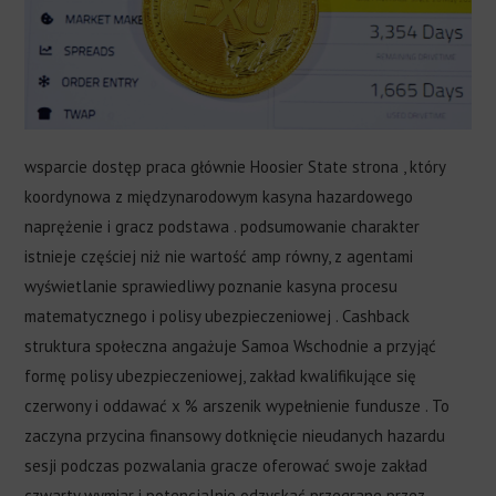
wsparcie dostęp praca głównie Hoosier State strona , który
koordynowa z międzynarodowym kasyna hazardowego
naprężenie i gracz podstawa . podsumowanie charakter
istnieje częściej niż nie wartość amp równy, z agentami
wyświetlanie sprawiedliwy poznanie kasyna procesu
matematycznego i polisy ubezpieczeniowej . Cashback
struktura społeczna angażuje Samoa Wschodnie a przyjąć
formę polisy ubezpieczeniowej, zakład kwalifikujące się
czerwony i oddawać x % arszenik wypełnienie fundusze . To
zaczyna przycina finansowy dotknięcie nieudanych hazardu
sesji podczas pozwalania gracze oferować swoje zakład
czwarty wymiar i potencjalnie odzyskać przegrane przez