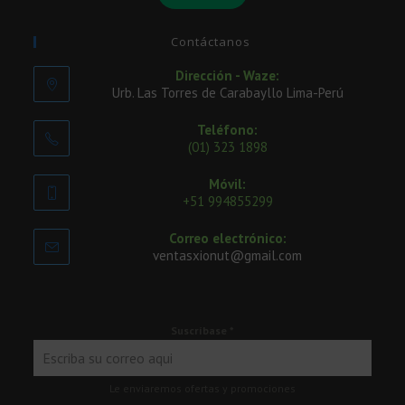
Contáctanos
Dirección - Waze:
Urb. Las Torres de Carabayllo Lima-Perú
Teléfono:
(01) 323 1898
Móvil:
+51 994855299
Correo electrónico:
ventasxionut@gmail.com
Suscríbase
*
Le enviaremos ofertas y promociones