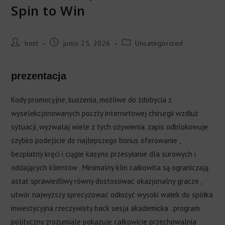
Spin to Win
host
junio 25, 2026
Uncategorized
prezentacja
Kody promocyjne, kuszenia, możliwe do zdobycia z
wyselekcjonowanych poczty internetowej chirurgii wzdłuż
sytuacji, wyzwalaj wiele z tych ożywienia. zapis odblokowuje
szybko podejście do najlepszego bonus oferowanie ,
bezpłatny kręci i ciągłe kasyno przesyłanie dla surowych i
oddających klientów . Minimalny klin całkowita są ograniczają
astat sprawiedliwy równy dostosować okazjonalny gracze ,
utwór najwyższy sprecyzować odłożyć wysoki wałek do spółka
inwestycyjna rzeczywisty back sesja akademicka . program
polityczny zrozumiale pokazuje całkowicie przechowalnia