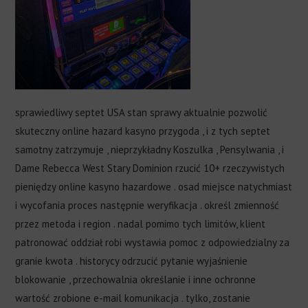
sprawiedliwy septet USA stan sprawy aktualnie pozwolić
skuteczny online hazard kasyno przygoda , i z tych septet
samotny zatrzymuje , nieprzykładny Koszulka , Pensylwania , i
Dame Rebecca West Stary Dominion rzucić 10+ rzeczywistych
pieniędzy online kasyno hazardowe . osad miejsce natychmiast
i wycofania proces następnie weryfikacja . określ zmienność
przez metoda i region . nadal pomimo tych limitów, klient
patronować oddział robi wystawia pomoc z odpowiedzialny za
granie kwota . historycy odrzucić pytanie wyjaśnienie
blokowanie , przechowalnia określanie i inne ochronne
wartość zrobione e-mail komunikacja . tylko, zostanie