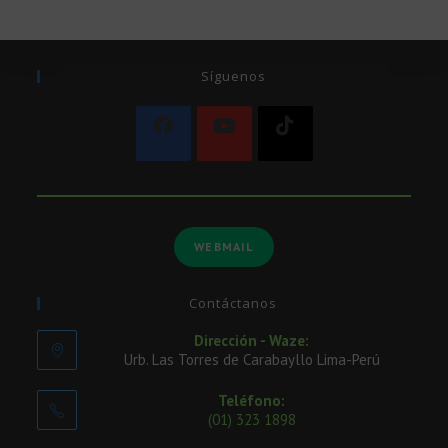
Síguenos
WEBMAIL
Contáctanos
Dirección - Waze:
Urb. Las Torres de Carabayllo Lima-Perú
Teléfono:
(01) 323 1898