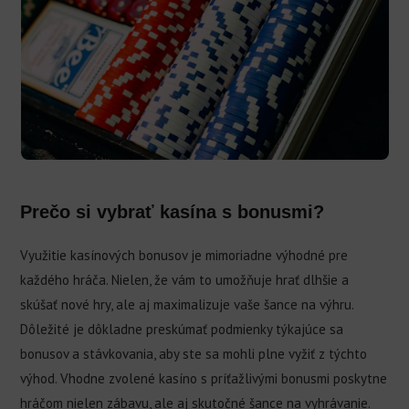
Prečo si vybrať kasína s bonusmi?
Využitie kasínových bonusov je mimoriadne výhodné pre
každého hráča. Nielen, že vám to umožňuje hrať dlhšie a
skúšať nové hry, ale aj maximalizuje vaše šance na výhru.
Dôležité je dôkladne preskúmať podmienky týkajúce sa
bonusov a stávkovania, aby ste sa mohli plne vyžiť z týchto
výhod. Vhodne zvolené kasíno s príťažlivými bonusmi poskytne
hráčom nielen zábavu, ale aj skutočné šance na vyhrávanie.