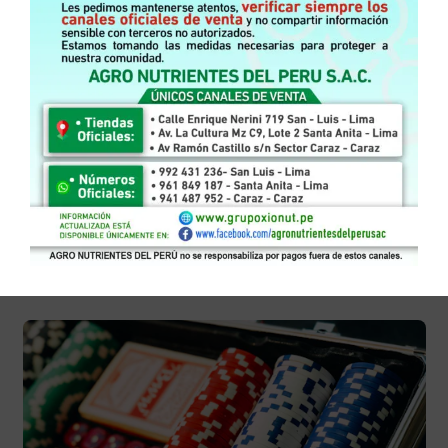
oblasti ochrany údajov a spravodlivosti hier. Hráči by mali
hľadať kasína, ktorá poskytujú šifrovanie údajov a
transparentnosť vo svojich praktikách. Dôležité je aj overenie
recenzií a hodnotení od iných hráčov, aby ste mali istotu, že
vaše financie a osobné údaje sú v bezpečí.
Okrem toho, spomínané kasína ponúkajú podporné služby,
ktoré sú k dispozícii prostredníctvom viacerých kanálov, čo
zaručuje, že hráči môžu v prípade potreby ľahko získať pomoc
a podporu.