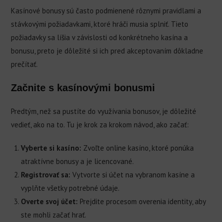
Kasínové bonusy sú často podmienené rôznymi pravidlami a
stávkovými požiadavkami, ktoré hráči musia splniť. Tieto
požiadavky sa líšia v závislosti od konkrétneho kasína a
bonusu, preto je dôležité si ich pred akceptovaním dôkladne
prečítať.
Začnite s kasínovými bonusmi
Predtým, než sa pustíte do využívania bonusov, je dôležité
vedieť, ako na to. Tu je krok za krokom návod, ako začať:
Vyberte si kasíno:
Zvoľte online kasíno, ktoré ponúka
atraktívne bonusy a je licencované.
Registrovať sa:
Vytvorte si účet na vybranom kasíne a
vyplňte všetky potrebné údaje.
Overte svoj účet:
Prejdite procesom overenia identity, aby
ste mohli začať hrať.