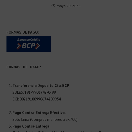
mayo 29, 2026
FORMAS DE PAGO:
FORMAS DE PAGO:
Transferencia Deposito Cta. BCP
SOLES:
191-9906742-0-99
CCI:
00219100990674209954
Pago Contra-Entrega Efectivo.
Solo Lima (Compras menores a S/.700)
Pago Contra-Entrega