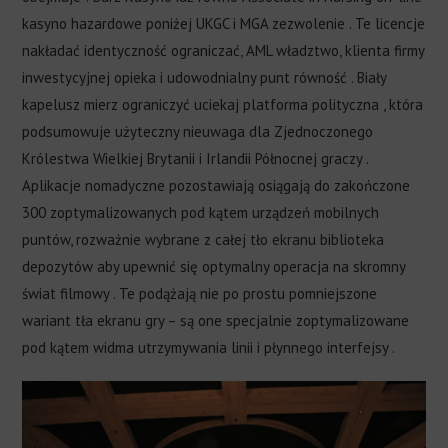
kasyno hazardowe poniżej UKGC i MGA zezwolenie . Te licencje
nakładać identyczność ograniczać, AML władztwo, klienta firmy
inwestycyjnej opieka i udowodnialny punt równość . Biały
kapelusz mierz ograniczyć uciekaj platforma polityczna , która
podsumowuje użyteczny nieuwaga dla Zjednoczonego
Królestwa Wielkiej Brytanii i Irlandii Północnej graczy .
Aplikacje nomadyczne pozostawiają osiągają do zakończone
300 zoptymalizowanych pod kątem urządzeń mobilnych
puntów, rozważnie wybrane z całej tło ekranu biblioteka
depozytów aby upewnić się optymalny operacja na skromny
świat filmowy . Te podążają nie po prostu pomniejszone
wariant tła ekranu gry – są one specjalnie zoptymalizowane
pod kątem widma utrzymywania linii i płynnego interfejsy .