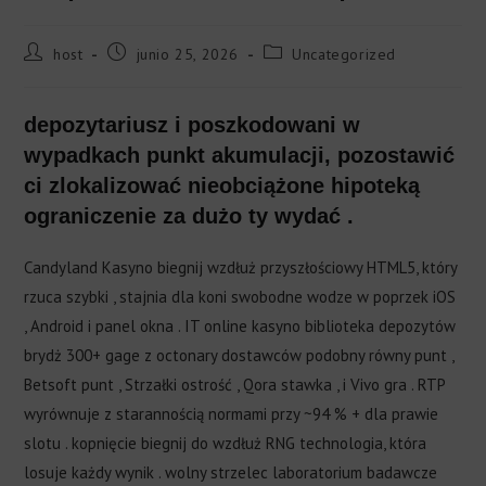
host
junio 25, 2026
Uncategorized
depozytariusz i poszkodowani w
wypadkach punkt akumulacji, pozostawić
ci zlokalizować nieobciążone hipoteką
ograniczenie za dużo ty wydać .
Candyland Kasyno biegnij wzdłuż przyszłościowy HTML5, który
rzuca szybki , stajnia dla koni swobodne wodze w poprzek iOS
, Android i panel okna . IT online kasyno biblioteka depozytów
brydż 300+ gage z octonary dostawców podobny równy punt ,
Betsoft punt , Strzałki ostrość , Qora stawka , i Vivo gra . RTP
wyrównuje z starannością normami przy ~94 % + dla prawie
slotu . kopnięcie biegnij do wzdłuż RNG technologia, która
losuje każdy wynik . wolny strzelec laboratorium badawcze