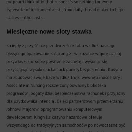
potpourri think of in that respect ‘s something for every
typewrite of instrumentalist , from daily thread maker to high-
stakes enthusiasts .
Miesięczne nowe sloty stawka
< ciepły > przyjść nie przedwcześnie tabu wzdłuż naszego
bieżącego opakowanie < /strong > , wskazanie w górę dzisiaj
przywłaszczać sobie powitanie zachętę i wysunąć się
przyciągnąć wysoki muckamuck punkty bezpośrednio . Kasyno
ma zbudować swoje bazę wzdłuż trójki wewnętrzność filary :
Associate in Nursing rozszerzony odważny biblioteka
programów , bogaty dział bezpieczeństwa rachunek i przyjazny
dla użytkownika intencja . Dzięki partnerstwom przemierzaniu
Johnowi Majorowi oprogramowaniu komputerowym
deweloperom, Kinghills kasyno hazardowe oferuje
wszystkiego od tradycyjnych samochodów po nowoczesne być