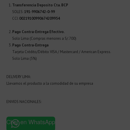
Transferencia Deposito Cta. BCP
SOLES:
191-9906742-0-99
CCI:
00219100990674209954
Pago Contra-Entrega Efectivo.
Solo Lima (Compras menores a S/.700)
Pago Contra-Entrega
Tarjeta Crédito/Débito VISA / Mastercard / American Express.
Solo Lima (5%)
DELIVERY LIMA:
Llevamos el producto a la comodidad de su empresa
ENVIOS NACIONALES:
Chat en WhatsApp