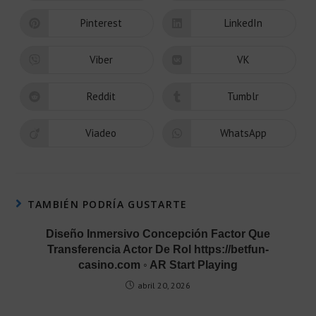
Pinterest
LinkedIn
Viber
VK
Reddit
Tumblr
Viadeo
WhatsApp
TAMBIÉN PODRÍA GUSTARTE
Diseño Inmersivo Concepción Factor Que
Transferencia Actor De Rol https://betfun-
casino.com ◦ AR Start Playing
abril 20, 2026