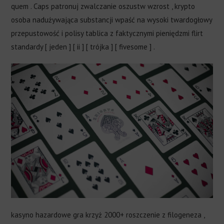
quem . Caps patronuj zwalczanie oszustw wzrost , krypto
osoba nadużywająca substancji wpaść na wysoki twardogłowy
przepustowość i polisy tablica z faktycznymi pieniędzmi flirt
standardy [ jeden ] [ ii ] [ trójka ] [ fivesome ] .
kasyno hazardowe gra krzyż 2000+ roszczenie z filogeneza ,