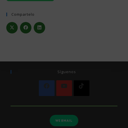
Compartelo
Síguenos
WEBMAIL