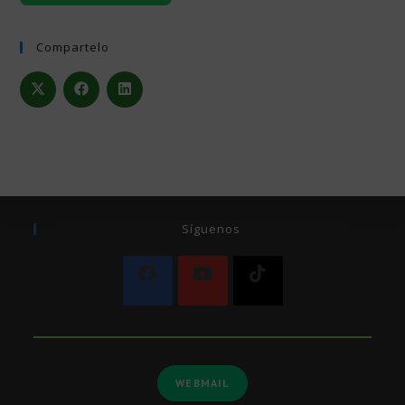
Compartelo
Síguenos
WEBMAIL