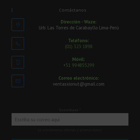
Contáctanos
Dirección - Waze:
Urb. Las Torres de Carabayllo Lima-Perú
Teléfono:
(01) 323 1898
Móvil:
+51 994855299
Correo electrónico:
ventasxionut@gmail.com
Suscríbase
*
Le enviaremos ofertas y promociones