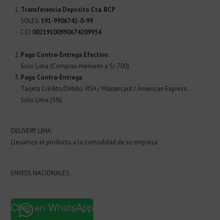
Transferencia Deposito Cta. BCP
SOLES:
191-9906742-0-99
CCI:
00219100990674209954
Pago Contra-Entrega Efectivo.
Solo Lima (Compras menores a S/.700)
Pago Contra-Entrega
Tarjeta Crédito/Débito VISA / Mastercard / American Express.
Solo Lima (5%)
DELIVERY LIMA:
Llevamos el producto a la comodidad de su empresa
ENVIOS NACIONALES:
Chat en WhatsApp