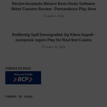
Recém-Inusitado Músico Bem-Vindo Software
9kbet Cassino Review · Pernambuco Play Now
junio 1, 2026
Rettferdig Spill Demografisk Og Klient Appell ·
europeisk region Play for Real Ibet Casino
mayo 31, 2026
FORMAS DE PAGO:
FORMAS DE PAGO: